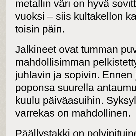
metallin väri on hyvä sov
vuoksi – siis kultakellon k
toisin päin.
Jalkineet ovat tumman puv
mahdollisimman pelkistetty
juhlavin ja sopivin. Ennen j
poponsa suurella antaumuk
kuulu päiväasuihin. Syksyl
varrekas on mahdollinen.
Päällystakki on polvipitui