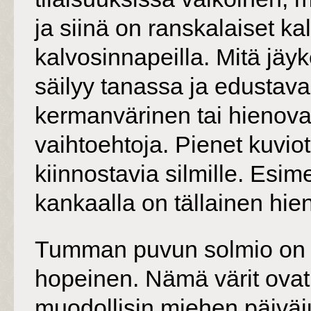
ja siinä on ranskalaiset ka
kalvosinnapeilla. Mitä jäy
säilyy tanassa ja edustav
kermanvärinen tai hienovar
vaihtoehtoja. Pienet kuviot
kiinnostavia silmille. Esime
kankaalla on tällainen hie
Tumman puvun solmio on h
hopeinen. Nämä värit ovat 
muodollisin miehen päiväj