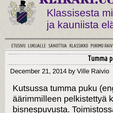
Klassisesta mi
ja kauniista e
ETUSIVU
LUKIJALLE
SANOTTUA
KLASSIKKO
PUKIMO RAIV
Tumma p
December 21, 2014
by Ville Raivio
Kutsussa tumma puku (engl.
äärimmilleen pelkistettyä 
bisnespuvusta. Toimistos