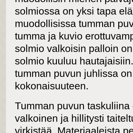
solmiossa on yksi tapa e
muodollisissa tumman puvu
tumma ja kuvio erottuvam
solmio valkoisin palloin on
solmio kuuluu hautajaisiin
tumman puvun juhlissa on h
kokonaisuuteen.
Tumman puvun taskuliina o
valkoinen ja hillitysti taite
virkistää. Materiaaleista pe