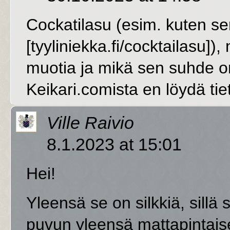
Cockatilasu (esim. kuten sen
[tyyliniekka.fi/cocktailasu])
muotia ja mikä sen suhde 
Keikari.comista en löydä tie
Ville Raivio
8.1.2023 at 15:01
Hei!
Yleensä se on silkkiä, sillä 
puvun yleensä mattapintaise