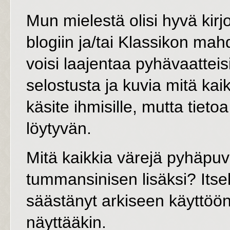
Mun mielestä olisi hyvä kirj
blogiin ja/tai Klassikon mah
voisi laajentaa pyhävaatteis
selostusta ja kuvia mitä kai
käsite ihmisille, mutta tieto
löytyvän.
Mitä kaikkia värejä pyhäpu
tummansinisen lisäksi? Itsel
säästänyt arkiseen käyttöön
näyttääkin.