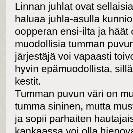
Linnan juhlat ovat sellaisia
haluaa juhla-asulla kunnio
oopperan ensi-ilta ja hää
muodollisia tumman puvun t
järjestäjä voi vapaasti toi
hyvin epämuodollista, sil
kestit.
Tumman puvun väri on mu
tumma sininen, mutta mus
ja sopii parhaiten hautaja
kankaassa voi olla hienova