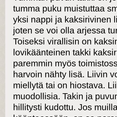
tumma puku muistuttaa smo
yksi nappi ja kaksirivinen l
joten se voi olla arjessa t
Toiseksi virallisin on kaks
lovikäänteinen takki kaksiri
paremmin myös toimistossa,
harvoin nähty lisä. Liivin vo
miellytä tai on hiostava. 
muodollisia. Takin ja puvu
hillitysti kudottu. Jos muill