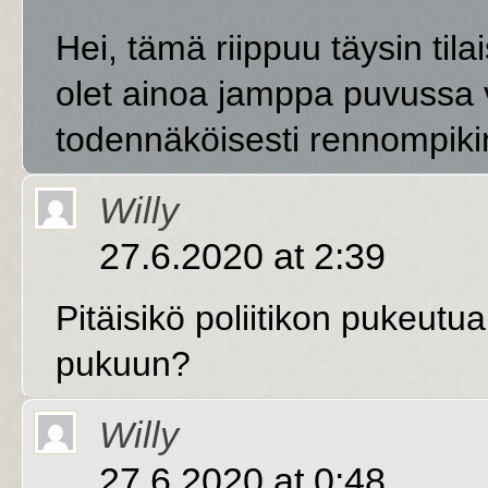
Hei, tämä riippuu täysin til
olet ainoa jamppa puvussa v
todennäköisesti rennompikin 
Willy
27.6.2020 at 2:39
Pitäisikö poliitikon pukeu
pukuun?
Willy
27.6.2020 at 0:48