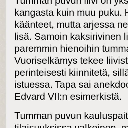
Tumman puvun liivi on yksi
kangasta kuin muu puku. 
käänteet, mutta arjessa ne
lisä. Samoin kaksirivinen li
paremmin hienoihin tumman
Vuoriselkämys tekee liivis
perinteisesti kiinnitetä, si
istuessa. Tapa sai anekdo
Edvard VII:n esimerkistä.
Tumman puvun kauluspaita
tilaisuuksissa valkoinen, m