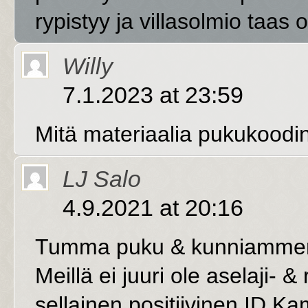
rypistyy ja villasolmio taas 
Willy
7.1.2023 at 23:59
Mitä materiaalia pukukoodin
LJ Salo
4.9.2021 at 20:16
Tumma puku & kunniammerkit 
Meillä ei juuri ole aselaji- &
sellainen positiivinen ID K