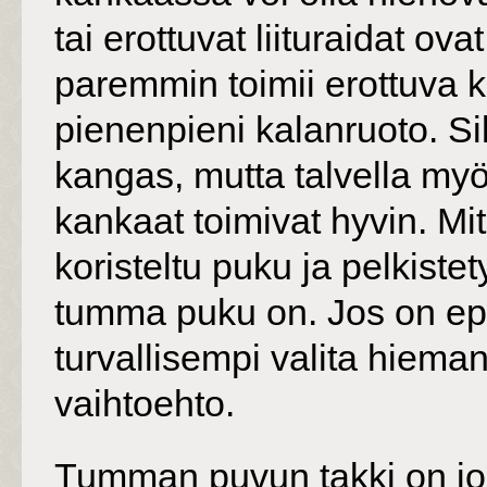
tai erottuvat liituraidat ov
paremmin toimii erottuva 
pienenpieni kalanruoto. S
kangas, mutta talvella myös
kankaat toimivat hyvin. 
koristeltu puku ja pelkiste
tumma puku on. Jos on ep
turvallisempi valita hieman
vaihtoehto.
Tumman puvun takki on joko 