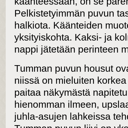
käänteessään, on se parem
Pelkistetyimmän puvun tas
halkiota. Käänteiden muot
yksityiskohta. Kaksi- ja k
nappi jätetään perinteen m
Tumman puvun housut ovat
niissä on mieluiten korkea
paitaa näkymästä napitetun
hienomman ilmeen, upslaaki
juhla-asujen lahkeissa te