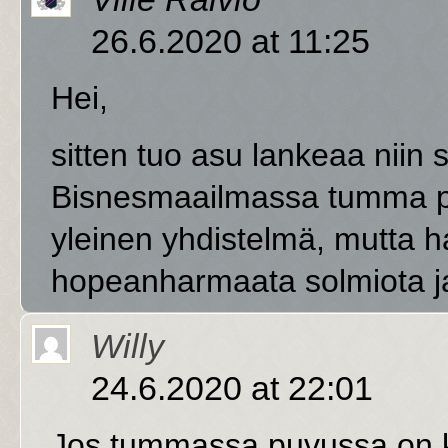
26.6.2020 at 11:25
Hei,
sitten tuo asu lankeaa niin
Bisnesmaailmassa tumma pu
yleinen yhdistelmä, mutta 
hopeanharmaata solmiota ja 
Willy
24.6.2020 at 22:01
Jos tummassa puvussa on kra