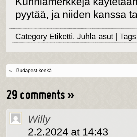
Kunniamerkkejä käytetään v
pyytää, ja niiden kanssa ta
Category
Etiketti
,
Juhla-asut
| Tags
«
Budapest-kenkä
29 comments
»
Willy
2.2.2024 at 14:43