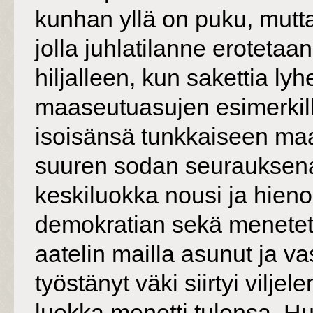
kunhan yllä on puku, mutt
jolla juhlatilanne eroteta
hiljalleen, kun sakettia lyh
maaseutuasujen esimerkillä.
isoisänsä tunkkaiseen m
suuren sodan seurauksena
keskiluokka nousi ja hieno
demokratian sekä menete
aatelin mailla asunut ja v
työstänyt väki siirtyi vil
luokka menetti tulonsa. H