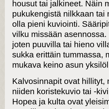
housut tai jalkineet. Näi
pukukengistä nilkkaan tai 
olla pieni kuviointi. Säärip
vilku missään asennossa. 
joten puuvilla tai hieno vil
sukka erittäin tummassa, 
mukava keino asun yksilöl
Kalvosinnapit ovat hillityt
niiden koristekuvio tai -ki
Hopea ja kulta ovat yleisim