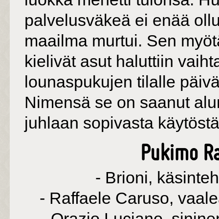
palvelusväkeä ei enää ollu
maailma murtui. Sen myötä 
kielivät asut haluttiin vaih
lounaspukujen tilalle päiv
Nimensä se on saanut alun
juhlaan sopivasta käytöstä
Pukimo Ra
- Brioni, käsint
- Raffaele Caruso, vaale
- Orazio Luciano, sinine