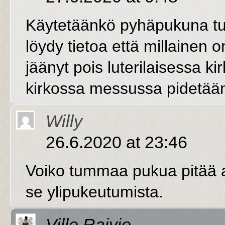
Käytetäänkö pyhäpukuna tu
löydy tietoa että millainen 
jäänyt pois luterilaisessa 
kirkossa messussa pidetää
Willy
26.6.2020 at 23:46
Voiko tummaa pukua pitää a
se ylipukeutumista.
Ville Raivio