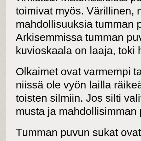
toimivat myös. Värillinen, 
mahdollisuuksia tumman p
Arkisemmissa tumman puvun
kuvioskaala on laaja, toki h
Olkaimet ovat varmempi ta
niissä ole vyön lailla räikeä
toisten silmiin. Jos silti va
musta ja mahdollisimman pe
Tumman puvun sukat ovat 