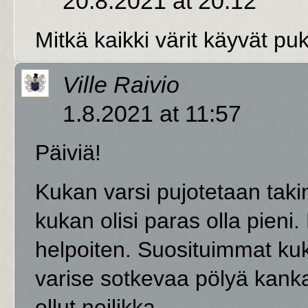
20.8.2021 at 20:12
Mitkä kaikki värit käyvät 
Ville Raivio
1.8.2021 at 11:57
Päiviä!
Kukan varsi pujotetaan taki
kukan olisi paras olla pien
helpoiten. Suosituimmat kuka
varise sotkevaa pölyä kanka
ollut neilikka.