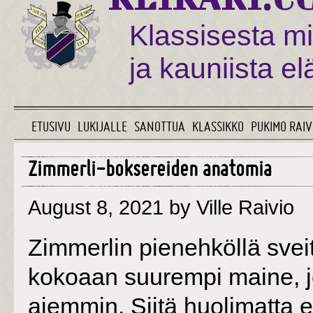
Klassisesta mi
ja kauniista e
ETUSIVU
LUKIJALLE
SANOTTUA
KLASSIKKO
PUKIMO RAIV
Zimmerli-boksereiden anatomia
August 8, 2021
by Ville Raivio
Zimmerlin pienehköllä sveit
kokoaan suurempi maine, jo
aiemmin. Siitä huolimatta 