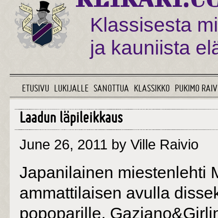
Klassisesta mi
ja kauniista e
ETUSIVU
LUKIJALLE
SANOTTUA
KLASSIKKO
PUKIMO RAIV
Laadun läpileikkaus
June 26, 2011
by Ville Raivio
Japanilainen miestenlehti 
ammattilaisen avulla dissek
popoparille. Gaziano&Girl