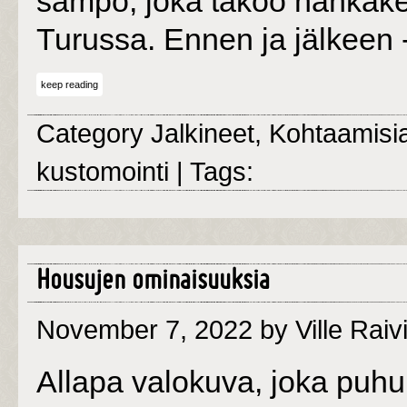
sampo, joka takoo nahkaken
Turussa. Ennen ja jälkeen 
keep reading
Category
Jalkineet
,
Kohtaamisi
kustomointi
| Tags:
Housujen ominaisuuksia
November 7, 2022
by Ville Raiv
Allapa valokuva, joka puh