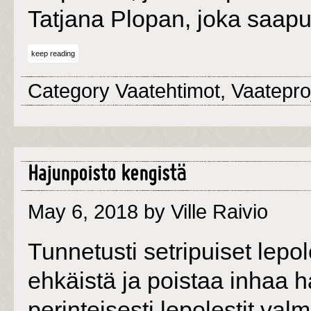
Tatjana Plopan, joka saa
keep reading
Category
Vaatehtimot
,
Vaateproj
Hajunpoisto kengistä
May 6, 2018
by Ville Raivio
Tunnetusti setripuiset lepol
ehkäistä ja poistaa inhaa h
perinteisesti lepolestit val