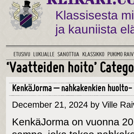
Klassisesta mi
ja kauniista e
ETUSIVU
LUKIJALLE
SANOTTUA
KLASSIKKO
PUKIMO RAIV
‘Vaatteiden hoito’ Categ
KenkäJorma – nahkakenkien huolto- j
December 21, 2024
by Ville Rai
KenkäJorma on vuonna 202