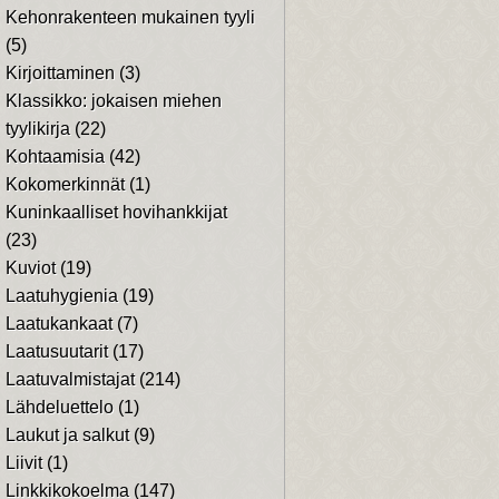
Kehonrakenteen mukainen tyyli
(5)
Kirjoittaminen
(3)
Klassikko: jokaisen miehen
tyylikirja
(22)
Kohtaamisia
(42)
Kokomerkinnät
(1)
Kuninkaalliset hovihankkijat
(23)
Kuviot
(19)
Laatuhygienia
(19)
Laatukankaat
(7)
Laatusuutarit
(17)
Laatuvalmistajat
(214)
Lähdeluettelo
(1)
Laukut ja salkut
(9)
Liivit
(1)
Linkkikokoelma
(147)