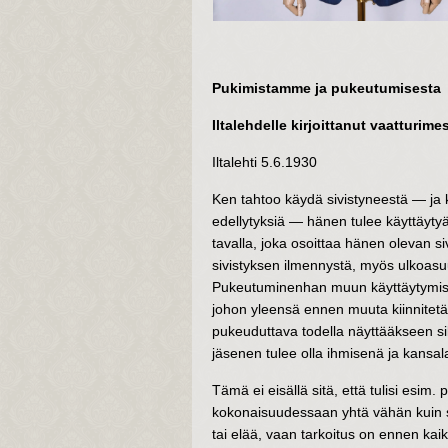
Pukimistamme ja pukeutumisesta
Iltalehdelle kirjoittanut vaatturime
Iltalehti 5.6.1930
Ken tahtoo käydä sivistyneestä — ja ku
edellytyksiä — hänen tulee käyttäytyä 
tavalla, joka osoittaa hänen olevan si
sivistyksen ilmennystä, myös ulkoas
Pukeutuminenhan muun käyttäytymis
johon yleensä ennen muuta kiinnitetä
pukeuduttava todella näyttääkseen silt
jäsenen tulee olla ihmisenä ja kansal
Tämä ei eisällä sitä, että tulisi esim
kokonaisuudessaan yhtä vähän kuin se
tai elää, vaan tarkoitus on ennen kaikk