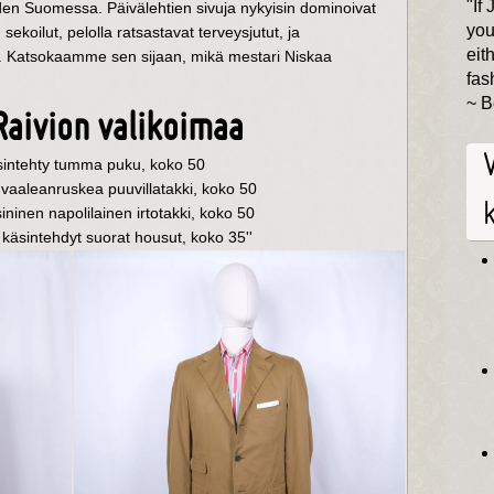
"If
den Suomessa. Päivälehtien sivuja nykyisin dominoivat
you
 sekoilut, pelolla ratsastavat terveysjutut, ja
eith
y. Katsokaamme sen sijaan, mikä mestari Niskaa
fas
~ B
aivion valikoimaa
äsintehty tumma puku, koko 50
 vaaleanruskea puuvillatakki, koko 50
ininen napolilainen irtotakki, koko 50
t käsintehdyt suorat housut, koko 35''