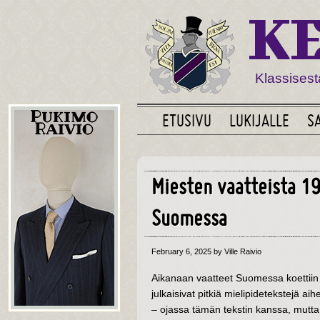
K
Klassisest
ETUSIVU
LUKIJALLE
S
Miesten vaatteista 1
Suomessa
February 6, 2025
by Ville Raivio
Aikanaan vaatteet Suomessa koettiin se
julkaisivat pitkiä mielipidetekstejä ai
– ojassa tämän tekstin kanssa, mutta