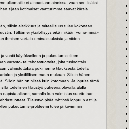
e ulkomaille ei ainoastaan aineissa, vaan sen lisäksi
hen sijaan kotimaiset vaatturimme saavat kärsiä
, silloin aistikkuus ja taiteellisuus tulee kokonaan
uustin. Tällöin ei yksilöllisyys eikä mikään »oma-minä»
n ihmisen vartalo-ominaisuuksista ja niiden
ja vaatii käytökselleen ja pukeutumiselleen
 varasto- tai tehdastuotteita, joita tusinoittain
an valmistuttakaa pukimenne tilauksesta todella
a vartalon ja yksilöllisen maun mukaan. Silloin hänen
ä. Silloin hän on niissä kuin kotomaan. Ja lopulta tämä
sillä todellinen tilaustyö puheena olevalla alalla
a napista alkaen, samalla kun valmistus suoritetaan
 tehdastuotteet. Tilaustyö pitää ryhtinsä loppuun asti ja
len pukeutumis-probleemi tulee järkevimmin