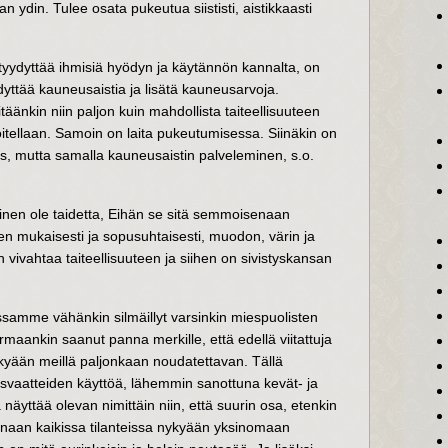
n ydin. Tulee osata pukeutua siististi, aistikkaasti
itus tyydyttää ihmisiä hyödyn ja käytännön kannalta, on
yttää kauneusaistia ja lisätä kauneusarvoja.
änkin niin paljon kuin mahdollista taiteellisuuteen
voitellaan. Samoin on laita pukeutumisessa. Siinäkin on
s, mutta samalla kauneusaistin palveleminen, s.o.
inen ole taidetta, Eihän se sitä semmoisenaan
en mukaisesti ja sopusuhtaisesti, muodon, värin ja
 vivahtaa taiteellisuuteen ja siihen on sivistyskansan
samme vähänkin silmäillyt varsinkin miespuolisten
aankin saanut panna merkille, että edellä viitattuja
kyään meillä paljonkaan noudatettavan. Tällä
vaatteiden käyttöä, lähemmin sanottuna kevät- ja
 näyttää olevan nimittäin niin, että suurin osa, etenkin
einaan kaikissa tilanteissa nykyään yksinomaan