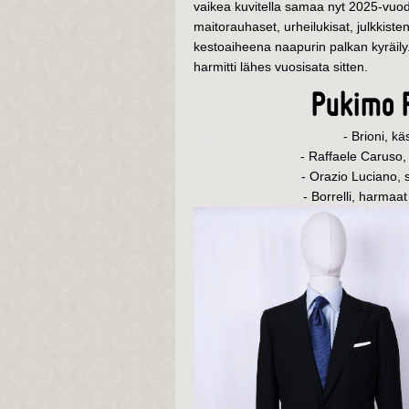
vaikea kuvitella samaa nyt 2025-vuo
maitorauhaset, urheilukisat, julkkisten
kestoaiheena naapurin palkan kyräil
harmitti lähes vuosisata sitten.
Pukimo R
- Brioni, k
- Raffaele Caruso,
- Orazio Luciano, s
- Borrelli, harmaa