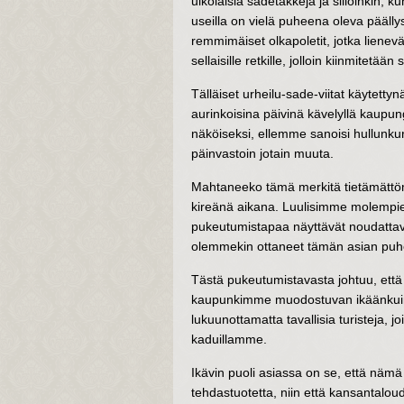
ulkolaisia sadetakkeja ja silloinkin, k
useilla on vielä puheena oleva päällys
remmimäiset olkapoletit, jotka lienev
sellaisille retkille, jolloin kiinmitet
Tälläiset urheilu-sade-viitat käytettyn
aurinkoisina päivinä kävelyllä kaupu
näköiseksi, ellemme sanoisi hullunku
päinvastoin jotain muuta.
Mahtaneeko tämä merkitä tietämättöm
kireänä aikana. Luulisimme molempien
pukeutumistapaa näyttävät noudattav
olemmekin ottaneet tämän asian puh
Tästä pukeutumistavasta johtuu, että
kaupunkimme muodostuvan ikäänkuin u
lukuunottamatta tavallisia turisteja, j
kaduillamme.
Ikävin puoli asiassa on se, että nämä
tehdastuotetta, niin että kansantalou