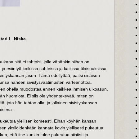
stari L. Niska
kapa sitä ei tahtoisi, jolla vähänkin siihen on
ja esiintyä kaikissa suhteissa ja kaikissa tilaisuuksissa
vistyskansan jäsen. Tämä edellyttää, paitsi sisäisen
uunsa nähden sivistysvaatimusten varteenottoa.
en ohella muodostaa ennen kaikkea ihmisen ulkoasun,
än huomiota. Ei siis ole yhdentekevää, miten on
ä, jota hän tahtoo olla, ja jollainen sivistyskansan
aisena.
. pukeutua ylellisen komeasti. Eihän köyhän kansan
n yksilöidenkään kannata kovin ylellisesti pukeutua
ea, että itse kunkin tulee pukeutua siististi ja