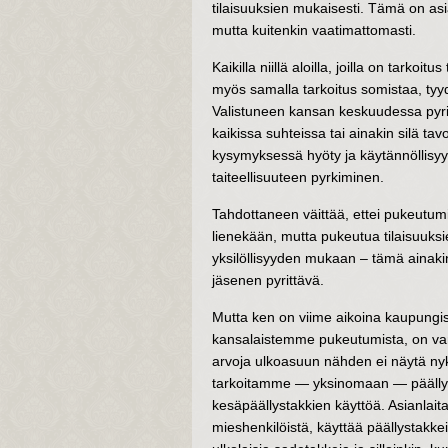
tilaisuuksien mukaisesti. Tämä on asia
mutta kuitenkin vaatimattomasti.
Kaikilla niillä aloilla, joilla on tarko
myös samalla tarkoitus somistaa, tyyd
Valistuneen kansan keskuudessa pyritä
kaikissa suhteissa tai ainakin silä ta
kysymyksessä hyöty ja käytännöllisyy
taiteellisuuteen pyrkiminen.
Tahdottaneen väittää, ettei pukeutum
lienekään, mutta pukeutua tilaisuuksi
yksilöllisyyden mukaan – tämä ainakin
jäsenen pyrittävä.
Mutta ken on viime aikoina kaupungis
kansalaistemme pukeutumista, on varm
arvoja ulkoasuun nähden ei näytä ny
tarkoitamme — yksinomaan — päällys
kesäpäällystakkien käyttöä. Asianlaita
mieshenkilöistä, käyttää päällystakk