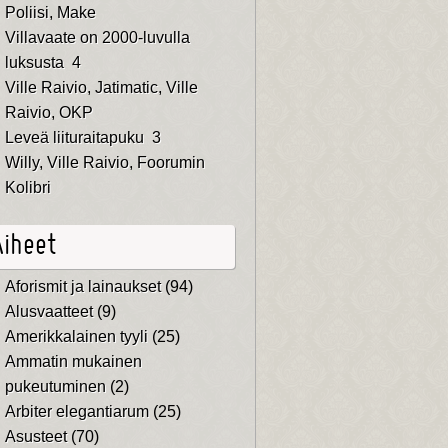
Poliisi
,
Make
Villavaate on 2000-luvulla
luksusta
4
Ville Raivio
,
Jatimatic
,
Ville
Raivio
,
OKP
Leveä liituraitapuku
3
Willy
,
Ville Raivio
,
Foorumin
Kolibri
Aiheet
Aforismit ja lainaukset
(94)
Alusvaatteet
(9)
Amerikkalainen tyyli
(25)
Ammatin mukainen
pukeutuminen
(2)
Arbiter elegantiarum
(25)
Asusteet
(70)