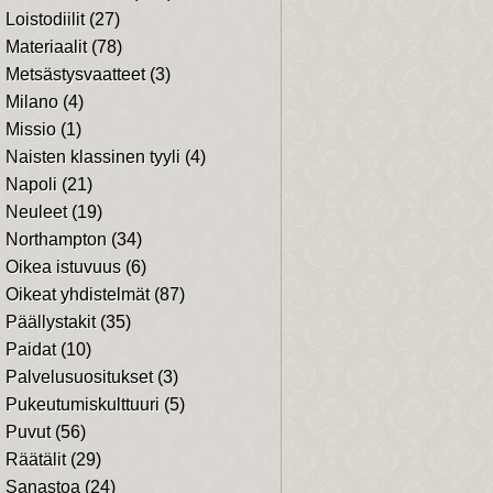
Loistodiilit
(27)
Materiaalit
(78)
Metsästysvaatteet
(3)
Milano
(4)
Missio
(1)
Naisten klassinen tyyli
(4)
Napoli
(21)
Neuleet
(19)
Northampton
(34)
Oikea istuvuus
(6)
Oikeat yhdistelmät
(87)
Päällystakit
(35)
Paidat
(10)
Palvelusuositukset
(3)
Pukeutumiskulttuuri
(5)
Puvut
(56)
Räätälit
(29)
Sanastoa
(24)