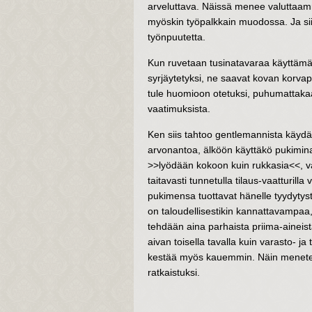
arveluttava. Näissä menee valuttaamm
myöskin työpalkkain muodossa. Ja sii
työnpuutetta.
Kun ruvetaan tusinatavaraa käyttämään
syrjäytetyksi, ne saavat kovan korvap
tule huomioon otetuksi, puhumattakaa
vaatimuksista.
Ken siis tahtoo gentlemannista käydä 
arvonantoa, älköön käyttäkö pukiminaan
>>lyödään kokoon kuin rukkasia<<, va
taitavasti tunnetulla tilaus-vaatturill
pukimensa tuottavat hänelle tyydytyst
on taloudellisestikin kannattavampaa, 
tehdään aina parhaista priima-aineist
aivan toisella tavalla kuin varasto- ja
kestää myös kauemmin. Näin menetel
ratkaistuksi.