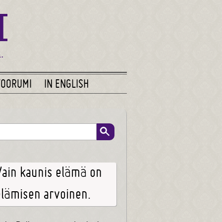
M
.
FOORUMI
IN ENGLISH
Vain kaunis elämä on
elämisen arvoinen.