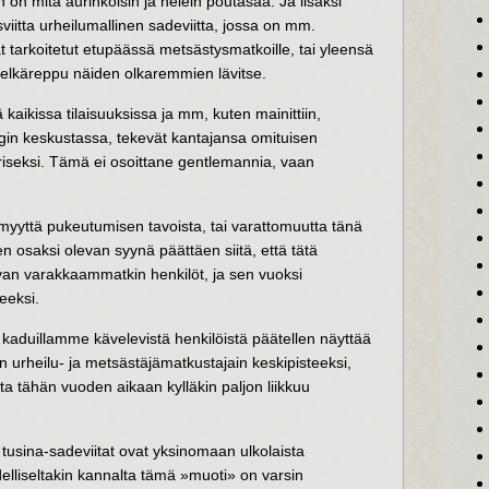
un on mitä aurinkoisin ja helein poutasää. Ja lisäksi
viitta urheilumallinen sadeviitta, jossa on mm.
ät tarkoitetut etupäässä metsästysmatkoille, tai yleensä
ään selkäreppu näiden olkaremmien lävitse.
ä kaikissa tilaisuuksissa ja mm, kuten mainittiin,
ngin keskustassa, tekevät kantajansa omituisen
riseksi. Tämä ei osoittane gentlemannia, vaan
yyttä pukeutumisen tavoista, tai varattomuutta tänä
 osaksi olevan syynä päättäen siitä, että tätä
an varakkaammatkin henkilöt, ja sen vuoksi
eeksi.
 kaduillamme kävelevistä henkilöistä päätellen näyttää
rheilu- ja metsästäjämatkustajain keskipisteeksi,
oita tähän vuoden aikaan kylläkin paljon liikkuu
 tusina-sadeviitat ovat yksinomaan ulkolaista
delliseltakin kannalta tämä »muoti» on varsin