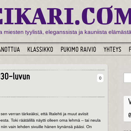
EIKARI.CO
a miesten tyylistä, eleganssista ja kauniista elämästä
ANOTTUA
KLASSIKKO
PUKIMO RAIVIO
YHTEYS
930-luvun
0
n verran tärkeäksi, että Iltalehti ja muut aviisit
heesta. Toki räätälillä näytti olleen oma lehmä – tai neula
 niin vain lehden sivuille hänen kynänsä pääsi. On