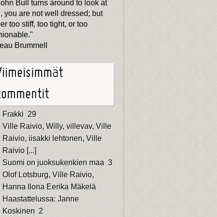
 John Bull turns around to look at
, you are not well dressed; but
er too stiff, too tight, or too
hionable."
eau Brummell
Viimeisimmät
kommentit
Frakki
29
Ville Raivio
,
Willy
,
villevav
,
Ville
Raivio
,
iisakki lehtonen
,
Ville
Raivio
[...]
Suomi on juoksukenkien maa
3
Olof Lotsburg
,
Ville Raivio
,
Hanna Ilona Eerika Mäkelä
Haastattelussa: Janne
Koskinen
2