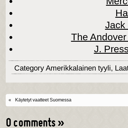
Merc
Ha
Jack
The Andover 
J. Press
Category
Amerikkalainen tyyli
,
Laa
«
Käytetyt vaatteet Suomessa
0 comments
»