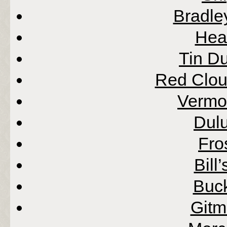
Bradle
Hea
Tin D
Red Clou
Vermo
Dul
Fro
Bill
Buc
Gitm