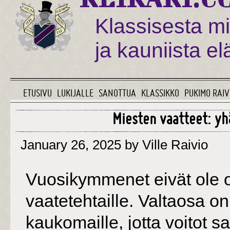
Klassisesta mi
ja kauniista e
ETUSIVU
LUKIJALLE
SANOTTUA
KLASSIKKO
PUKIMO RAIV
Miesten vaatteet: yh
January 26, 2025
by Ville Raivio
Vuosikymmenet eivät ole ol
vaatetehtaille. Valtaosa on
kaukomaille, jotta voitot