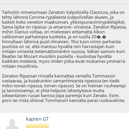
Tarkoitin nimenomaan Zenaton Valpolicella Classicoa, joka on
tehty lähinnä Corvina-rypäleestä (valpolicellan alueen, ja
kaiketi koko veneton maakunnan, ykköspunaviinirypälelajike).
Sama lajike on ripassa- ja amarone- viineissä. Zenaton Ripassa,
mihin Danius viittaa, on mielestäni eittämättä Alkon
valikoiman parhaimpia tuotteita, ja on tuolla 20�,�
hinnallaan lähinnä puoli-ilmainen. Yksi tuon viinin parhaista
puolista on se, että maistuu hyvältä niin harrastajan kuin
mitään viineistä tietämättömänkin suussa. Vähän samoin kuin
Beatles tai Mozart musiikin puolella - kuulostaa hyvältä
kaikkien mielestä, myös niiden jotka eivät mukamas ymmärrä
mitään musiikista.
Zenaton Ripassan rinnalla kannattaa vertailla Tommassin
vastaavaa, ja kutakuinkin samanhintaista ripassoa (en tiedä
miksi toinen ripassa, toinen ripasso). Se on hieman rouheampi
ja tanniinisempi, ei yhtä helposti lähestyttävä mutta
oikeanlaisen ruoan kanssa jopa parempi kuin Zenato. Esim.
poro tai riista olisivat Tommassin kannalta paras ruokavalinta.
kapten GT