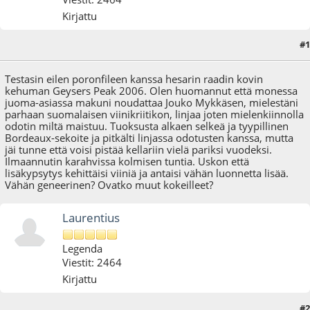
Kirjattu
#1
10.11.12 - klo:16:41
Testasin eilen poronfileen kanssa hesarin raadin kovin
kehuman Geysers Peak 2006. Olen huomannut että monessa
juoma-asiassa makuni noudattaa Jouko Mykkäsen, mielestäni
parhaan suomalaisen viinikriitikon, linjaa joten mielenkiinnolla
odotin miltä maistuu. Tuoksusta alkaen selkeä ja tyypillinen
Bordeaux-sekoite ja pitkälti linjassa odotusten kanssa, mutta
jäi tunne että voisi pistää kellariin vielä pariksi vuodeksi.
Ilmaannutin karahvissa kolmisen tuntia. Uskon että
lisäkypsytys kehittäisi viiniä ja antaisi vähän luonnetta lisää.
Vähän geneerinen? Ovatko muut kokeilleet?
Laurentius
Legenda
Viestit: 2464
Kirjattu
#2
17.11.12 - klo:22:38