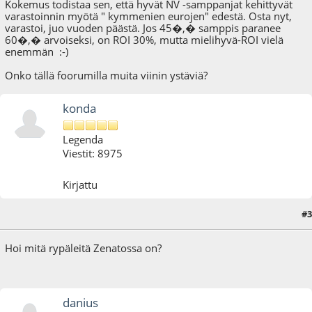
Kokemus todistaa sen, että hyvät NV -samppanjat kehittyvät
varastoinnin myötä " kymmenien eurojen" edestä. Osta nyt,
varastoi, juo vuoden päästä. Jos 45�,� samppis paranee
60�,� arvoiseksi, on ROI 30%, mutta mielihyvä-ROI vielä
enemmän :-)
Onko tällä foorumilla muita viinin ystäviä?
konda
Legenda
Viestit: 8975
Kirjattu
#3
18.11.12 - klo:01:02
Hoi mitä rypäleitä Zenatossa on?
danius