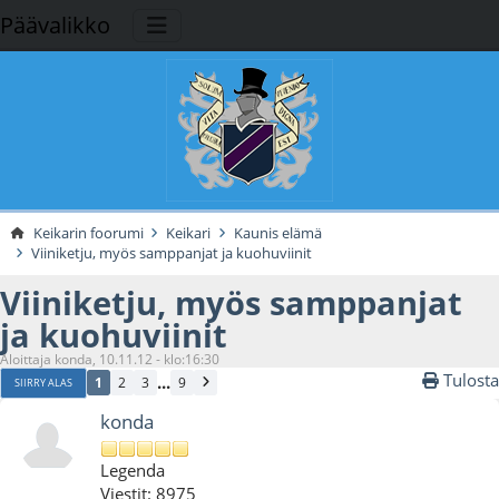
Päävalikko
Keikarin foorumi
Keikari
Kaunis elämä
Viiniketju, myös samppanjat ja kuohuviinit
Viiniketju, myös samppanjat
ja kuohuviinit
Aloittaja konda, 10.11.12 - klo:16:30
Tulosta
...
1
2
3
9
SIIRRY ALAS
konda
Legenda
Viestit: 8975