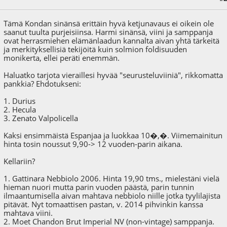
Tämä Kondan sinänsä erittäin hyvä ketjunavaus ei oikein ole
saanut tuulta purjeisiinsa. Harmi sinänsä, viini ja samppanja
ovat herrasmiehen elämänlaadun kannalta aivan yhtä tärkeitä
ja merkityksellisiä tekijöitä kuin solmion foldisuuden
monikerta, ellei peräti enemmän.
Haluatko tarjota vieraillesi hyvää "seurusteluviiniä", rikkomatta
pankkia? Ehdotukseni:
1. Durius
2. Hecula
3. Zenato Valpolicella
Kaksi ensimmäistä Espanjaa ja luokkaa 10�,�. Viimemainitun
hinta tosin noussut 9,90-> 12 vuoden-parin aikana.
Kellariin?
1. Gattinara Nebbiolo 2006. Hinta 19,90 tms., mielestäni vielä
hieman nuori mutta parin vuoden päästä, parin tunnin
ilmaantumisella aivan mahtava nebbiolo niille jotka tyylilajista
pitävät. Nyt tomaattisen pastan, v. 2014 pihvinkin kanssa
mahtava viini.
2. Moet Chandon Brut Imperial NV (non-vintage) samppanja.