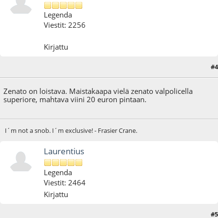
Legenda
Viestit: 2256
Kirjattu
#4
18.11.12 - klo:03:45
Zenato on loistava. Maistakaapa vielä zenato valpolicella
superiore, mahtava viini 20 euron pintaan.
I´m not a snob. I´m exclusive! - Frasier Crane.
Laurentius
Legenda
Viestit: 2464
Kirjattu
#5
18.11.12 - klo:10:19