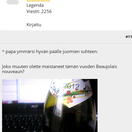
Legenda
Viestit: 2256
Kirjattu
#11
18.11.12 - klo:20:39
^ papa ymmärsi hyvän päälle juomien suhteen.
Joko muuten olette maistaneet tämän vuoden Beaujolais
nouveaun?