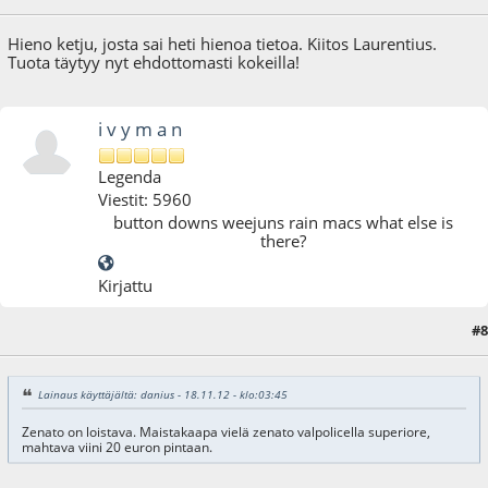
Hieno ketju, josta sai heti hienoa tietoa. Kiitos Laurentius.
Tuota täytyy nyt ehdottomasti kokeilla!
i v y m a n
Legenda
Viestit: 5960
button downs weejuns rain macs what else is
there?
Kirjattu
#8
18.11.12 - klo:18:00
Lainaus käyttäjältä: danius - 18.11.12 - klo:03:45
Zenato on loistava. Maistakaapa vielä zenato valpolicella superiore,
mahtava viini 20 euron pintaan.