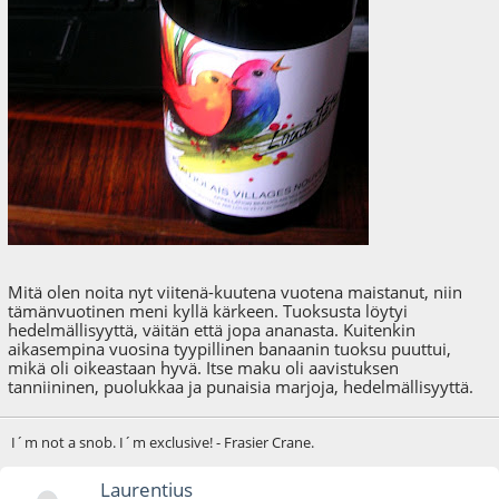
Mitä olen noita nyt viitenä-kuutena vuotena maistanut, niin
tämänvuotinen meni kyllä kärkeen. Tuoksusta löytyi
hedelmällisyyttä, väitän että jopa ananasta. Kuitenkin
aikasempina vuosina tyypillinen banaanin tuoksu puuttui,
mikä oli oikeastaan hyvä. Itse maku oli aavistuksen
tanniininen, puolukkaa ja punaisia marjoja, hedelmällisyyttä.
I´m not a snob. I´m exclusive! - Frasier Crane.
Laurentius