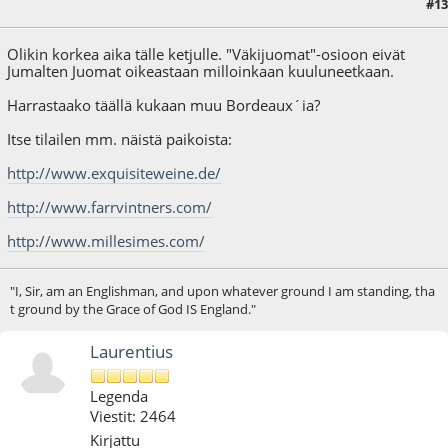
#13
19.11.12 - klo:13:44
Viimeisin muokkaus
: 19.11.12 - klo:13:47 käyttäjältä vhild
Olikin korkea aika tälle ketjulle. "Väkijuomat"-osioon eivät
Jumalten Juomat oikeastaan milloinkaan kuuluneetkaan.
Harrastaako täällä kukaan muu Bordeaux´ia?
Itse tilailen mm. näistä paikoista:
http://www.exquisiteweine.de/
http://www.farrvintners.com/
http://www.millesimes.com/
"I, Sir, am an Englishman, and upon whatever ground I am standing, tha
t ground by the Grace of God IS England."
Laurentius
Legenda
Viestit: 2464
Kirjattu