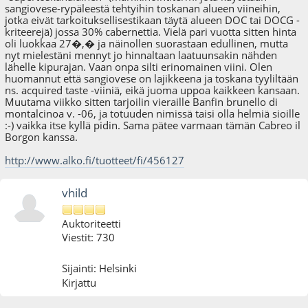
sangiovese-rypäleestä tehtyihin toskanan alueen viineihin,
jotka eivät tarkoituksellisestikaan täytä alueen DOC tai DOCG -
kriteerejä) jossa 30% cabernettia. Vielä pari vuotta sitten hinta
oli luokkaa 27�,� ja näinollen suorastaan edullinen, mutta
nyt mielestäni mennyt jo hinnaltaan laatuunsakin nähden
lähelle kipurajan. Vaan onpa silti erinomainen viini. Olen
huomannut että sangiovese on lajikkeena ja toskana tyyliltään
ns. acquired taste -viiniä, eikä juoma uppoa kaikkeen kansaan.
Muutama viikko sitten tarjoilin vieraille Banfin brunello di
montalcinoa v. -06, ja totuuden nimissä taisi olla helmiä sioille
:-) vaikka itse kyllä pidin. Sama pätee varmaan tämän Cabreo il
Borgon kanssa.
http://www.alko.fi/tuotteet/fi/456127
vhild
Auktoriteetti
Viestit: 730
Sijainti: Helsinki
Kirjattu