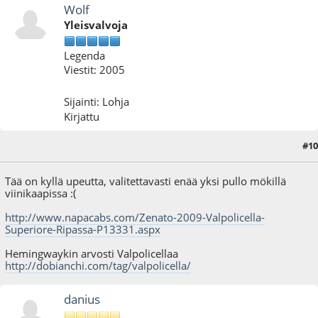
Wolf
Yleisvalvoja
Legenda
Viestit: 2005
Sijainti: Lohja
Kirjattu
#10
18.11.12 - klo:18:27
Viimeisin muokkaus
: 18.11.12 - klo:18:30 käyttäjältä Wolf
Tää on kyllä upeutta, valitettavasti enää yksi pullo mökillä
viinikaapissa :(
http://www.napacabs.com/Zenato-2009-Valpolicella-
Superiore-Ripassa-P13331.aspx
Hemingwaykin arvosti Valpolicellaa
http://dobianchi.com/tag/valpolicella/
danius