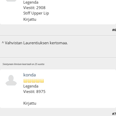
Legenda
Viestit: 2908
Stiff Upper Lip
Kirjattu
#6
18.11.12 - klo:17:15
^ Vahvistan Laurentiuksen kertomaa.
Sivistyneen ihmisen kvartaali on 25 vuotta
konda
Legenda
Viestit: 8975
Kirjattu
#7
18.11.12 - klo:17:53