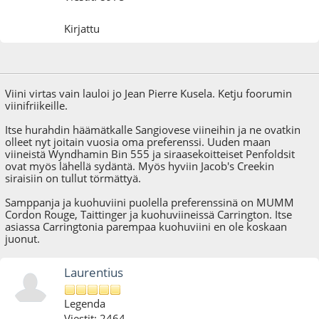
Kirjattu
10.11.12 - klo:16:30
Viimeisin muokkaus
: 10.11.12 - klo:16:48 käyttäjältä konda
Viini virtas vain lauloi jo Jean Pierre Kusela. Ketju foorumin
viinifriikeille.
Itse hurahdin häämätkalle Sangiovese viineihin ja ne ovatkin
olleet nyt joitain vuosia oma preferenssi. Uuden maan
viineistä Wyndhamin Bin 555 ja siraasekoitteiset Penfoldsit
ovat myös lähellä sydäntä. Myös hyviin Jacob's Creekin
siraisiin on tullut törmättyä.
Samppanja ja kuohuviini puolella preferenssinä on MUMM
Cordon Rouge, Taittinger ja kuohuviineissä Carrington. Itse
asiassa Carringtonia parempaa kuohuviini en ole koskaan
juonut.
Laurentius
Legenda
Viestit: 2464