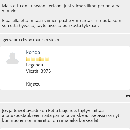
Maistettu on - useaan kertaan. Just viime viikon perjantaina
viimeksi.
Eipä sillä että mitään viinien päälle ymmärtäisin muuta kuin
sen että hyvästä, täyteläisestä punkusta tykkään.
get your kicks on route six six six
konda
Legenda
Viestit: 8975
Kirjattu
#9
18.11.12 - klo:18:25
Jos ja toivottavasti kun ketju laajenee, täytyy laittaa
aloituspostaukseen näitä parhaita vinkkejä. Itse asiassa nyt
kun nuo em on mainittu, on rima aika korkealla!