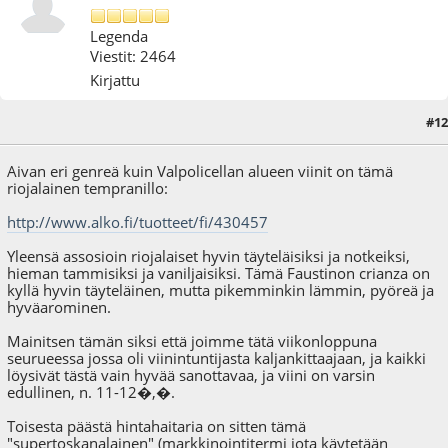
Legenda
Viestit: 2464
Kirjattu
#12
19.11.12 - klo:09:53
Aivan eri genreä kuin Valpolicellan alueen viinit on tämä
riojalainen tempranillo:
http://www.alko.fi/tuotteet/fi/430457
Yleensä assosioin riojalaiset hyvin täyteläisiksi ja notkeiksi,
hieman tammisiksi ja vaniljaisiksi. Tämä Faustinon crianza on
kyllä hyvin täyteläinen, mutta pikemminkin lämmin, pyöreä ja
hyväarominen.
Mainitsen tämän siksi että joimme tätä viikonloppuna
seurueessa jossa oli viinintuntijasta kaljankittaajaan, ja kaikki
löysivät tästä vain hyvää sanottavaa, ja viini on varsin
edullinen, n. 11-12�,�.
Toisesta päästä hintahaitaria on sitten tämä
"supertoskanalainen" (markkinointitermi jota käytetään