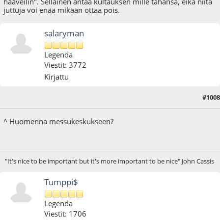
haaveilin". Sellainen antaa kultauksen mille tahansa, eikä niitä
juttuja voi enää mikään ottaa pois.
salaryman
Legenda
Viestit: 3772
Kirjattu
#1008
29.03.18 - klo:10:55
^ Huomenna messukeskukseen?
"It's nice to be important but it's more important to be nice" John Cassis
Tumppi$
Legenda
Viestit: 1706