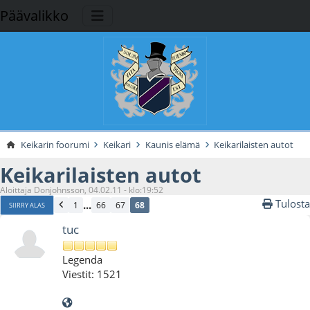
Päävalikko
Keikarin foorumi
Keikari
Kaunis elämä
Keikarilaisten autot
Keikarilaisten autot
Aloittaja Donjohnsson, 04.02.11 - klo:19:52
Tulosta
...
1
66
67
68
SIIRRY ALAS
tuc
Legenda
Viestit: 1521