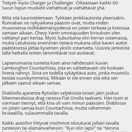
Tietysti myös Charger ja Challenger. Oikeastaan kaikki 60-
luvun lopun muskelit viehättivät ja viehättävät yhä.
Mitä sitä kaunistelemaan. Tykkään jenkkiautoista yleensäkin.
Rumiahan ne nykyaikana pääosin ovat, mutta niiden
muovisessa möhkälemäisyydessä on jotain törkeää ja kotoisaa
samaan aikaan. Chevy Vanin omistajuuden kirouksen olen
välttänyt pari kertaa. Myös Suburbania olin kerran ostamassa,
mutta Letukoista enemmän tietävä mukana ollut kaveri auttoi
päätöksessä jättää kyseinen yksilö ostamatta. Uusista jenkeistä
tällä hetkellä eniten lämmittävät isot avolavat.
Lapsenomaisia tunteita koen aina nähdessäni kuvan
Lamborghini Countachista, jota en valitettavasti ole koskaan
livenä nähnyt. Siinä on todella sykäyttävä auto, jonka muotoilu
kestää vuosikymmeniä. Mikään ei ole ennen sitä eikä sen
jälkeen saanut aikaan samaa.
Diabloilla ajaneista Rytsölän veljeksistä toisen jätin joskus
liikennevaloissa drag racessa Fiat Unolla taakseni. Hän tosin ei
varmaan tiennyt, että kisa oli vain minun päässäni. Diablossa
on jotain samaa kuin Countachissa, mutta vähemmän
brutaalilla, sulavammalla tavalla.
Kaikki autoihin liittyvät intohimot sitoutuvat jollain tavalla
tunteisiin tai elämänvaiheisiin. "Kun olin lapsi" tai "teininä