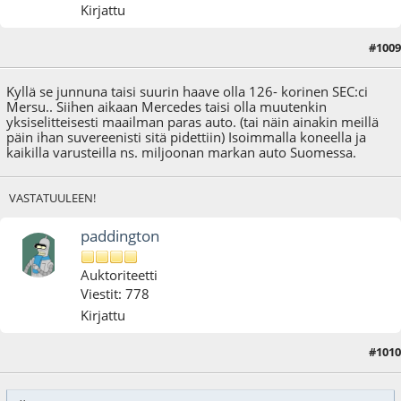
Kirjattu
#1009
29.03.18 - klo:11:04
Viimeisin muokkaus
: 29.03.18 - klo:11:08 käyttäjältä Tumppi$
Kyllä se junnuna taisi suurin haave olla 126- korinen SEC:ci
Mersu.. Siihen aikaan Mercedes taisi olla muutenkin
yksiselitteisesti maailman paras auto. (tai näin ainakin meillä
päin ihan suvereenisti sitä pidettiin) Isoimmalla koneella ja
kaikilla varusteilla ns. miljoonan markan auto Suomessa.
VASTATUULEEN!
paddington
Auktoriteetti
Viestit: 778
Kirjattu
#1010
29.03.18 - klo:11:52