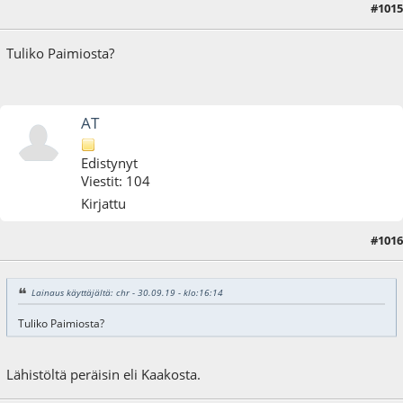
#1015
30.09.19 - klo:16:14
Tuliko Paimiosta?
AT
Edistynyt
Viestit: 104
Kirjattu
#1016
30.09.19 - klo:20:10
Lainaus käyttäjältä: chr - 30.09.19 - klo:16:14
Tuliko Paimiosta?
Lähistöltä peräisin eli Kaakosta.