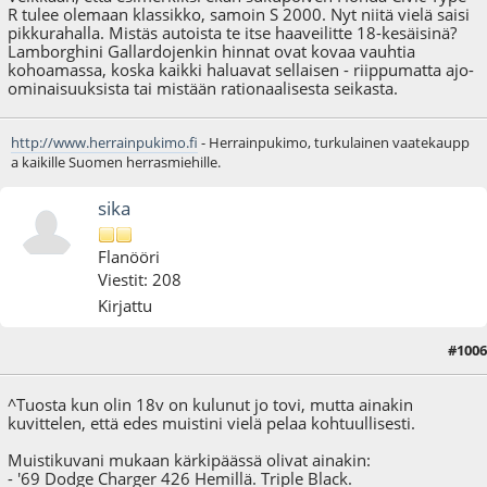
R tulee olemaan klassikko, samoin S 2000. Nyt niitä vielä saisi
pikkurahalla. Mistäs autoista te itse haaveilitte 18-kesäisinä?
Lamborghini Gallardojenkin hinnat ovat kovaa vauhtia
kohoamassa, koska kaikki haluavat sellaisen - riippumatta ajo-
ominaisuuksista tai mistään rationaalisesta seikasta.
http://www.herrainpukimo.fi
- Herrainpukimo, turkulainen vaatekaupp
a kaikille Suomen herrasmiehille.
sika
Flanööri
Viestit: 208
Kirjattu
#1006
28.03.18 - klo:20:46
^Tuosta kun olin 18v on kulunut jo tovi, mutta ainakin
kuvittelen, että edes muistini vielä pelaa kohtuullisesti.
Muistikuvani mukaan kärkipäässä olivat ainakin:
- '69 Dodge Charger 426 Hemillä. Triple Black.