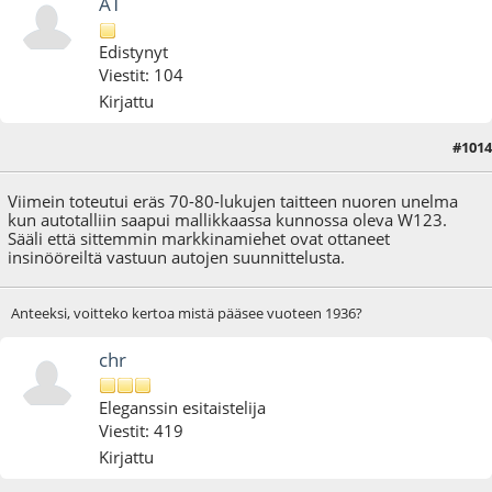
AT
Edistynyt
Viestit: 104
Kirjattu
#1014
25.09.19 - klo:17:25
Viimein toteutui eräs 70-80-lukujen taitteen nuoren unelma
kun autotalliin saapui mallikkaassa kunnossa oleva W123.
Sääli että sittemmin markkinamiehet ovat ottaneet
insinööreiltä vastuun autojen suunnittelusta.
Anteeksi, voitteko kertoa mistä pääsee vuoteen 1936?
chr
Eleganssin esitaistelija
Viestit: 419
Kirjattu