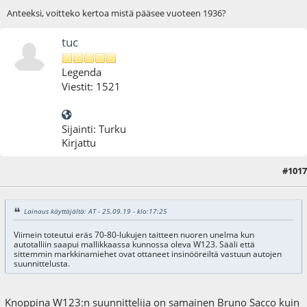
Anteeksi, voitteko kertoa mistä pääsee vuoteen 1936?
tuc
Legenda
Viestit: 1521
Sijainti: Turku
Kirjattu
#1017
01.10.19 - klo:12:28
Lainaus käyttäjältä: AT - 25.09.19 - klo:17:25
Viimein toteutui eräs 70-80-lukujen taitteen nuoren unelma kun
autotalliin saapui mallikkaassa kunnossa oleva W123. Sääli että
sittemmin markkinamiehet ovat ottaneet insinööreiltä vastuun autojen
suunnittelusta.
Knoppina W123:n suunnittelija on samainen Bruno Sacco kuin