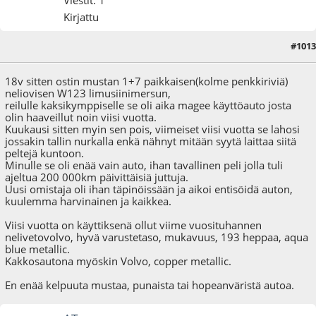
Kirjattu
#1013
16.09.18 - klo:12:31
18v sitten ostin mustan 1+7 paikkaisen(kolme penkkiriviä)
neliovisen W123 limusiinimersun,
reilulle kaksikymppiselle se oli aika magee käyttöauto josta
olin haaveillut noin viisi vuotta.
Kuukausi sitten myin sen pois, viimeiset viisi vuotta se lahosi
jossakin tallin nurkalla enkä nähnyt mitään syytä laittaa siitä
peltejä kuntoon.
Minulle se oli enää vain auto, ihan tavallinen peli jolla tuli
ajeltua 200 000km päivittäisiä juttuja.
Uusi omistaja oli ihan täpinöissään ja aikoi entisöidä auton,
kuulemma harvinainen ja kaikkea.
Viisi vuotta on käyttiksenä ollut viime vuosituhannen
nelivetovolvo, hyvä varustetaso, mukavuus, 193 heppaa, aqua
blue metallic.
Kakkosautona myöskin Volvo, copper metallic.
En enää kelpuuta mustaa, punaista tai hopeanväristä autoa.