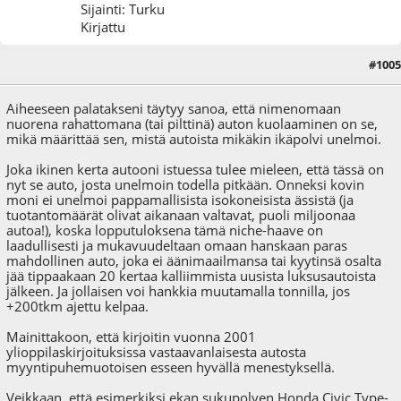
Sijainti: Turku
Kirjattu
#1005
27.03.18 - klo:13:27
Aiheeseen palatakseni täytyy sanoa, että nimenomaan
nuorena rahattomana (tai pilttinä) auton kuolaaminen on se,
mikä määrittää sen, mistä autoista mikäkin ikäpolvi unelmoi.
Joka ikinen kerta autooni istuessa tulee mieleen, että tässä on
nyt se auto, josta unelmoin todella pitkään. Onneksi kovin
moni ei unelmoi pappamallisista isokoneisista ässistä (ja
tuotantomäärät olivat aikanaan valtavat, puoli miljoonaa
autoa!), koska lopputuloksena tämä niche-haave on
laadullisesti ja mukavuudeltaan omaan hanskaan paras
mahdollinen auto, joka ei äänimaailmansa tai kyytinsä osalta
jää tippaakaan 20 kertaa kalliimmista uusista luksusautoista
jälkeen. Ja jollaisen voi hankkia muutamalla tonnilla, jos
+200tkm ajettu kelpaa.
Mainittakoon, että kirjoitin vuonna 2001
ylioppilaskirjoituksissa vastaavanlaisesta autosta
myyntipuhemuotoisen esseen hyvällä menestyksellä.
Veikkaan, että esimerkiksi ekan sukupolven Honda Civic Type-