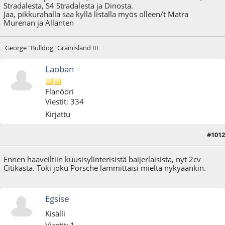
Stradalesta, S4 Stradalesta ja Dinosta.
Jaa, pikkurahalla saa kyllä listalla myös olleen/t Matra
Murenan ja Allanten
George "Bulldog" Grainisland III
Laoban
Flanööri
Viestit: 334
Kirjattu
#1012
09.04.18 - klo:20:59
Ennen haaveiltiin kuusisylinterisistä baijerlaisista, nyt 2cv
Citikasta. Toki joku Porsche lämmittäisi mieltä nykyäänkin.
Egsise
Kisälli
Viestit: 1