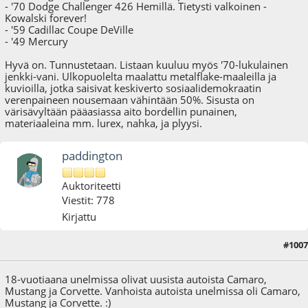
- '70 Dodge Challenger 426 Hemillä. Tietysti valkoinen -
Kowalski forever!
- '59 Cadillac Coupe DeVille
- '49 Mercury
Hyvä on. Tunnustetaan. Listaan kuuluu myös '70-lukulainen
jenkki-vani. Ulkopuolelta maalattu metalflake-maaleilla ja
kuvioilla, jotka saisivat keskiverto sosiaalidemokraatin
verenpaineen nousemaan vähintään 50%. Sisusta on
värisävyltään pääasiassa aito bordellin punainen,
materiaaleina mm. lurex, nahka, ja plyysi.
paddington
Auktoriteetti
Viestit: 778
Kirjattu
#1007
29.03.18 - klo:08:42
18-vuotiaana unelmissa olivat uusista autoista Camaro,
Mustang ja Corvette. Vanhoista autoista unelmissa oli Camaro,
Mustang ja Corvette. :)