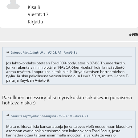
Kisälli
Viestit: 17
Kirjattu
#986
04.03.18 - klo:18:12
Viimeisin muokkaus
: 04.03.18 - klo:19:19 käyttäjältä 119
Lainaus käyttäjältä: sika - 02.03.18 - klo:09:34
Jos lähtökohdaksi otetaan Ford FOX-body, etsisin 87-88 Thunderbirdin,
jonka rakentaisin niin pitkälle "NASCAR-henkiseksi" kuin lainsäädäntö
antaa myöten. Lopputulos ei toki olisi hillittyä klassisen herrasmiehen
tyyliä. Kuskin pakollisena varustuksena olisi Levi's 501:t, musta Hanes T-
paita ja Ray-Ban Aviatorit.
Pakollinen accessory olisi myös kuskin sokaisevan punaisena
hohtava niska :)
Lainaus käyttäjältä: paddington - 02.03.18 - klo:14:33
Muita tuikitavallisia kansanautoja jotka tulevat vielä nousemaan klassikon
asemaan ovat ainakin ensimmäinen kolmeovinen Ford Focus, josta
kannattaa ottaa talteen isoimmalla moottorilla varustettu versio.