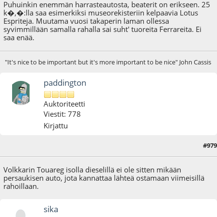
Puhuinkin enemmän harrasteautosta, beaterit on erikseen. 25
k�,�:lla saa esimerkiksi museorekisteriin kelpaavia Lotus
Espriteja. Muutama vuosi takaperin laman ollessa
syvimmillään samalla rahalla sai suht' tuoreita Ferrareita. Ei
saa enää.
"It's nice to be important but it's more important to be nice" John Cassis
paddington
Auktoriteetti
Viestit: 778
Kirjattu
#979
01.03.18 - klo:19:55
Volkkarin Touareg isolla dieselillä ei ole sitten mikään
persaukisen auto, jota kannattaa lähteä ostamaan viimeisillä
rahoillaan.
sika