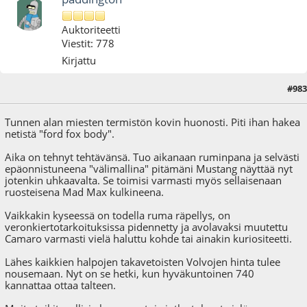
Auktoriteetti
Viestit: 778
Kirjattu
#983
02.03.18 - klo:14:33
Tunnen alan miesten termistön kovin huonosti. Piti ihan hakea
netistä "ford fox body".
Aika on tehnyt tehtävänsä. Tuo aikanaan ruminpana ja selvästi
epäonnistuneena "välimallina" pitämäni Mustang näyttää nyt
jotenkin uhkaavalta. Se toimisi varmasti myös sellaisenaan
ruosteisena Mad Max kulkineena.
Vaikkakin kyseessä on todella ruma räpellys, on
veronkiertotarkoituksissa pidennetty ja avolavaksi muutettu
Camaro varmasti vielä haluttu kohde tai ainakin kuriositeetti.
Lähes kaikkien halpojen takavetoisten Volvojen hinta tulee
nousemaan. Nyt on se hetki, kun hyväkuntoinen 740
kannattaa ottaa talteen.