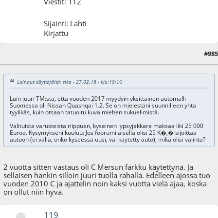
Viestit: 112
Sijainti: Lahti
Kirjattu
#985
02.03.18 - klo:16:52
Lainaus käyttäjältä: sika - 27.02.18 - klo:19:16
Luin juuri TM:stä, että vuoden 2017 myydyin yksittäinen automalli
Suomessa oli Nissan Quashqai 1.2. Se on mielestäni suunnilleen yhtä
tyylikäs, kuin otsaan tatuoitu kuva miehen sukuelimistä.
Valituista varusteista riippuen, kyseinen lypsyjakkara maksaa liki 25 000
Euroa. Kysymykseni kuuluu: Jos foorumilaisella olisi 25 K�,� sijoittaa
autoon (ei väliä, onko kyseessä uusi, vai käytetty auto), mikä olisi valinta?
2 vuotta sitten vastaus oli C Mersun farkku käytettynä. Ja
sellaisen hankin silloin juuri tuolla rahalla. Edelleen ajossa tuo
vuoden 2010 C ja ajattelin noin kaksi vuotta vielä ajaa, koska
on ollut niin hyvä.
119