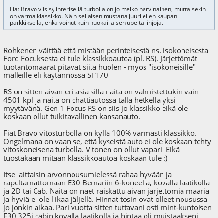
Fiat Bravo viisisylinterisellä turbolla on jo melko harvinainen, mutta sekin
on varma klassikko. Näin sellaisen mustana juuri eilen kaupan
parkkiksella, enkä voinut kuin huokailla sen upeita linjoja.
Rohkenen väittää että mistään perinteisestä ns. isokoneisesta
Ford Focuksesta ei tule klassikkoautoa (pl. RS). Järjettömät
tuotantomäärät pitävät siitä huolen - myös "isokoneisille"
malleille eli käytännössä ST170.
RS on sitten aivan eri asia sillä näitä on valmistettukin vain
4501 kpl ja näitä on chattiautossa tällä hetkellä yksi
myytävänä. Gen 1 Focus RS on siis jo klassikko eikä ole
koskaan ollut tuikitavallinen kansanauto.
Fiat Bravo vitosturbolla on kyllä 100% varmasti klassikko.
Ongelmana on vaan se, että kyseistä auto ei ole koskaan tehty
vitoskoneisena turbolla. Vitonen on ollut vapari. Eikä
tuostakaan mitään klassikkoautoa koskaan tule :)
Itse laittaisin arvonnousumielessä rahaa hyvään ja
räpeltämättömään E30 Bemariin 6-koneella, kovalla laatikolla
ja 2D tai Cab. Näitä on näet raiskattu aivan järjettömiä määriä
ja hyviä ei ole liikaa jäljellä. Hinnat tosin ovat olleet nousussa
jo jonkin aikaa. Pari vuotta sitten tuttavani osti mint-kuntoisen
E30 325i cabin kovalla laatikolla ja hintaa oli muistaakseni