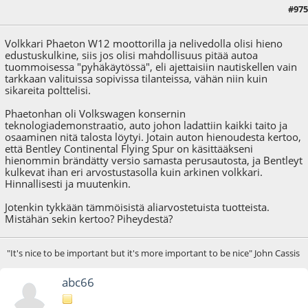
#975
01.03.18 - klo:13:35
Volkkari Phaeton W12 moottorilla ja nelivedolla olisi hieno
edustuskulkine, siis jos olisi mahdollisuus pitää autoa
tuommoisessa "pyhäkäytössä", eli ajettaisiin nautiskellen vain
tarkkaan valituissa sopivissa tilanteissa, vähän niin kuin
sikareita polttelisi.
Phaetonhan oli Volkswagen konsernin
teknologiademonstraatio, auto johon ladattiin kaikki taito ja
osaaminen nitä talosta löytyi. Jotain auton hienoudesta kertoo,
että Bentley Continental Flying Spur on käsittääkseni
hienommin brändätty versio samasta perusautosta, ja Bentleyt
kulkevat ihan eri arvostustasolla kuin arkinen volkkari.
Hinnallisesti ja muutenkin.
Jotenkin tykkään tämmöisistä aliarvostetuista tuotteista.
Mistähän sekin kertoo? Piheydestä?
"It's nice to be important but it's more important to be nice" John Cassis
abc66