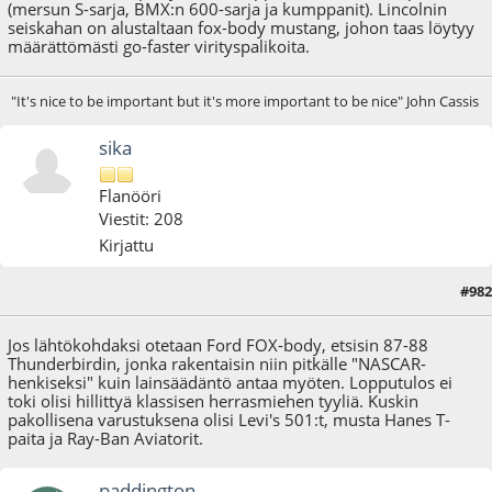
(mersun S-sarja, BMX:n 600-sarja ja kumppanit). Lincolnin
seiskahan on alustaltaan fox-body mustang, johon taas löytyy
määrättömästi go-faster virityspalikoita.
"It's nice to be important but it's more important to be nice" John Cassis
sika
Flanööri
Viestit: 208
Kirjattu
#982
02.03.18 - klo:09:34
Jos lähtökohdaksi otetaan Ford FOX-body, etsisin 87-88
Thunderbirdin, jonka rakentaisin niin pitkälle "NASCAR-
henkiseksi" kuin lainsäädäntö antaa myöten. Lopputulos ei
toki olisi hillittyä klassisen herrasmiehen tyyliä. Kuskin
pakollisena varustuksena olisi Levi's 501:t, musta Hanes T-
paita ja Ray-Ban Aviatorit.
paddington