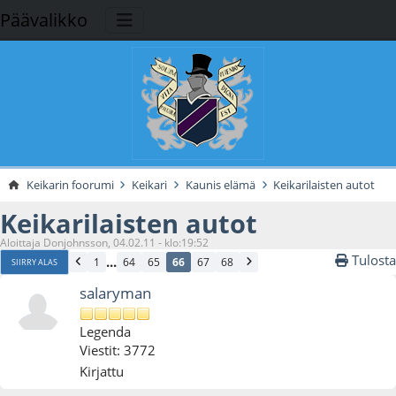
Päävalikko
Keikarin foorumi
Keikari
Kaunis elämä
Keikarilaisten autot
Keikarilaisten autot
Aloittaja Donjohnsson, 04.02.11 - klo:19:52
Tulosta
...
1
64
65
66
67
68
SIIRRY ALAS
salaryman
Legenda
Viestit: 3772
Kirjattu