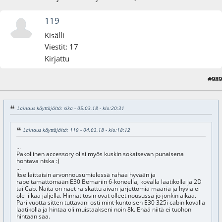
119
Kisälli
Viestit: 17
Kirjattu
#989
06.03.18 - klo:07:30
Lainaus käyttäjältä: sika - 05.03.18 - klo:20:31
Lainaus käyttäjältä: 119 - 04.03.18 - klo:18:12
...
Pakollinen accessory olisi myös kuskin sokaisevan punaisena
hohtava niska :)
...
Itse laittaisin arvonnousumielessä rahaa hyvään ja
räpeltämättömään E30 Bemariin 6-koneella, kovalla laatikolla ja 2D
tai Cab. Näitä on näet raiskattu aivan järjettömiä määriä ja hyviä ei
ole liikaa jäljellä. Hinnat tosin ovat olleet nousussa jo jonkin aikaa.
Pari vuotta sitten tuttavani osti mint-kuntoisen E30 325i cabin kovalla
laatikolla ja hintaa oli muistaakseni noin 8k. Enää niitä ei tuohon
hintaan saa.