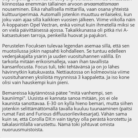
kiinnostaa enemmän tällainen arvoon
arvaamattomaan
nouseminen. Eikä rahallisella mittarilla, vaan osana yhteistä
kulttuuriperimää. Automalli jotenkin muuttuu erilaiseksi, kun
joku vain ajaa sillä kaikkien vuosien jälkeen. Viime viikolla näin
A-koppaisen Opel Vectran, enkä voinut kuin ihmetellä miksi se
on vielä päivittäisessä ajossa. Takaikkunassa oli pitkä rivi A-
katsastuksen tarroja, penkeillä huovat ja pajukori.
Perustelen Focuksen tulevaa legendan asemaa sillä, että sen
muotoilussa jokin napsahti kohdalleen. Se tuntuu edelleen
vedenjakajalta ysärin ja uuden vuosituhannen välillä. En
tarkoita mitään erikoismalleja, vaan ihan tavallista
kansanfocusta. Focus tuli, teki tehtävänsä ja on jo lähes
hävinnytkin katukuvasta. Nettiautossa on kolmeovisia viime
vuosituhannen yksilöitä myynnissä 3 kappaletta. Ja iso kone
olisi vain hauskempi kuin pieni.
Bemareissa käytännössä pätee "mitä vanhempi, sen
kauniimpi". Uusista ei kannata sanoa mitään, jos ei ole
kaunista sanottavaa. E-30 on kyllä hieno bemari, mutta siihen
jotenkin selittämättömällä tavalla kuuluu tuunaaminen (paitsi
rumat Fast and Furious diffuusorilevikesarjat). Vähän sama
kuin se, että Corolla DX:n vain täytyy olla perästä korotettu ja
takalasiritilällä varustettu. Nämä toki johtuvat omista
nuoruusmuistoista.