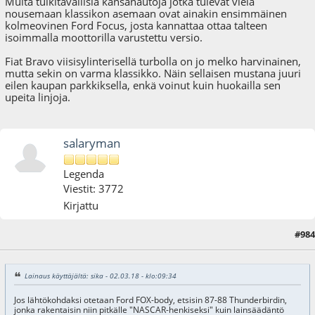
Muita tuikitavallisia kansanautoja jotka tulevat vielä
nousemaan klassikon asemaan ovat ainakin ensimmäinen
kolmeovinen Ford Focus, josta kannattaa ottaa talteen
isoimmalla moottorilla varustettu versio.
Fiat Bravo viisisylinterisellä turbolla on jo melko harvinainen,
mutta sekin on varma klassikko. Näin sellaisen mustana juuri
eilen kaupan parkkiksella, enkä voinut kuin huokailla sen
upeita linjoja.
salaryman
Legenda
Viestit: 3772
Kirjattu
#984
02.03.18 - klo:15:21
Lainaus käyttäjältä: sika - 02.03.18 - klo:09:34
Jos lähtökohdaksi otetaan Ford FOX-body, etsisin 87-88 Thunderbirdin,
jonka rakentaisin niin pitkälle "NASCAR-henkiseksi" kuin lainsäädäntö