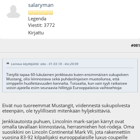
salaryman
Legenda
Viestit: 3772
Kirjattu
#981
01.03.18 - klo:21:55
Lainaus käyttäjältä: sika - 01.03.18 - klo:20:09
Tietyllä tapaa 60-lukulainen jenkkiauto kuten ensimmäisen sukupolven
Mustang, olisi kiinnostava sekä puhdaslinjaisen muotoilunsa, että
simppelin huollettavuuden kannalta. Toisaalta, kun vain tyyli ratkaisee
voisin ajatella esim seuraavia hillittyjä Eurooppalaisia vaihtoehtoja:
Eivät nuo tuoreemmat Mustangit, viidennestä sukupolvesta
eteenpäin, ole tyylillisesti mitenkään hyljeksittäviä.
Jenkkiautoista puhuen, Lincolnin mark-sarjan kärryt ovat
omalla tavallaan kiinnostavia, herrasmiehen hot-rodeja. Oma
suosikkini on Lincoln Continental Mark VII, jota rakennettiin
vuosina 83-92 kilpailijaksi eurooppalaisille luxus-coupeille