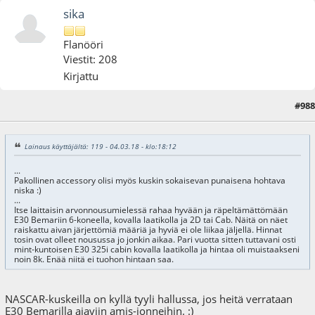
sika
Flanööri
Viestit: 208
Kirjattu
#988
05.03.18 - klo:20:31
Lainaus käyttäjältä: 119 - 04.03.18 - klo:18:12
...
Pakollinen accessory olisi myös kuskin sokaisevan punaisena hohtava
niska :)
...
Itse laittaisin arvonnousumielessä rahaa hyvään ja räpeltämättömään
E30 Bemariin 6-koneella, kovalla laatikolla ja 2D tai Cab. Näitä on näet
raiskattu aivan järjettömiä määriä ja hyviä ei ole liikaa jäljellä. Hinnat
tosin ovat olleet nousussa jo jonkin aikaa. Pari vuotta sitten tuttavani osti
mint-kuntoisen E30 325i cabin kovalla laatikolla ja hintaa oli muistaakseni
noin 8k. Enää niitä ei tuohon hintaan saa.
NASCAR-kuskeilla on kyllä tyyli hallussa, jos heitä verrataan
E30 Bemarilla ajaviin amis-jonneihin. :)