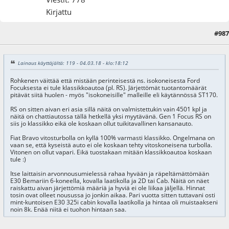
Kirjattu
#987
04.03.18 - klo:21:50
Lainaus käyttäjältä: 119 - 04.03.18 - klo:18:12
Rohkenen väittää että mistään perinteisestä ns. isokoneisesta Ford
Focuksesta ei tule klassikkoautoa (pl. RS). Järjettömät tuotantomäärät
pitävät siitä huolen - myös "isokoneisille" malleille eli käytännössä ST170.
RS on sitten aivan eri asia sillä näitä on valmistettukin vain 4501 kpl ja
näitä on chattiautossa tällä hetkellä yksi myytävänä. Gen 1 Focus RS on
siis jo klassikko eikä ole koskaan ollut tuikitavallinen kansanauto.
Fiat Bravo vitosturbolla on kyllä 100% varmasti klassikko. Ongelmana on
vaan se, että kyseistä auto ei ole koskaan tehty vitoskoneisena turbolla.
Vitonen on ollut vapari. Eikä tuostakaan mitään klassikkoautoa koskaan
tule :)
Itse laittaisin arvonnousumielessä rahaa hyvään ja räpeltämättömään
E30 Bemariin 6-koneella, kovalla laatikolla ja 2D tai Cab. Näitä on näet
raiskattu aivan järjettömiä määriä ja hyviä ei ole liikaa jäljellä. Hinnat
tosin ovat olleet nousussa jo jonkin aikaa. Pari vuotta sitten tuttavani osti
mint-kuntoisen E30 325i cabin kovalla laatikolla ja hintaa oli muistaakseni
noin 8k. Enää niitä ei tuohon hintaan saa.