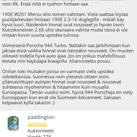
noin 8k. Enää niitä ei tuohon hintaan saa.
190E W201 Mersu olisi toinen valintani. Vielä saattaa löytää
puolijärkevään hintaan 190E 2.3-16 doglegillä - mikäli käy
hyvä tuuri. Näidenkin hinnat ovat nousseet jo hyvän tovin.
Kutoskoneinen 2.6E olisi seuraava valinta mutta tässä ei ole
mitään kovin suurta upsidea tulossa.
Viimeisenä Porsche 944 Turbo. Näitäkin saa järkihintaan kun
jaksaa etsiä vaikka hinnat ovat näissäkin nousseet. On muuten
oikeasti todella hyvä auto ajaa. Jos on joskus mahdollisuus
testata niin käykääpä koeajolla. Aliarvostettu possu.
Onhan toki muitakin joissa on varmasti vielä upsidea
odotettavissa. Suomessa noin yleisesti ottaen esim.
yllämainittujen autojen hinnat ovat nousseet & nousevat
suhteessa myöhemmin & hitaammin kuin muualla
Euroopassa. Tämän vuoksi esim. hyviä 944 Porscheja on viety
Eurooppaan kun eivät ole Suomeen kelvanneet. Saksaan
kelpaavat kyllä takaisin :)
paddington
Auktoriteetti
Viestit: 778