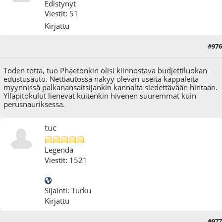
Edistynyt
Viestit: 51
Kirjattu
#976
01.03.18 - klo:13:55
Toden totta, tuo Phaetonkin olisi kiinnostava budjettiluokan
edustusauto. Nettiautossa näkyy olevan useita kappaleita
myynnissä palkanansaitsijankin kannalta siedettävään hintaan.
Ylläpitokulut lienevät kuitenkin hivenen suuremmat kuin
perusnauriksessa.
tuc
Legenda
Viestit: 1521
Sijainti: Turku
Kirjattu
#977
01.03.18 - klo:15:10
Viimeisin muokkaus
: 01.03.18 - klo:15:12 käyttäjältä tuc