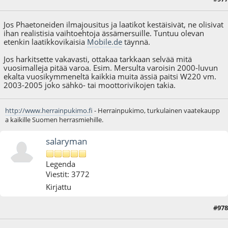
Jos Phaetoneiden ilmajousitus ja laatikot kestäisivät, ne olisivat
ihan realistisia vaihtoehtoja ässämersuille. Tuntuu olevan
etenkin laatikkovikaisia
Mobile.de
täynnä.
Jos harkitsette vakavasti, ottakaa tarkkaan selvää mitä
vuosimalleja pitää varoa. Esim. Mersulta varoisin 2000-luvun
ekalta vuosikymmeneltä kaikkia muita ässiä paitsi W220 vm.
2003-2005 joko sähkö- tai moottorivikojen takia.
http://www.herrainpukimo.fi
- Herrainpukimo, turkulainen vaatekaupp
a kaikille Suomen herrasmiehille.
salaryman
Legenda
Viestit: 3772
Kirjattu
#978
01.03.18 - klo:18:13