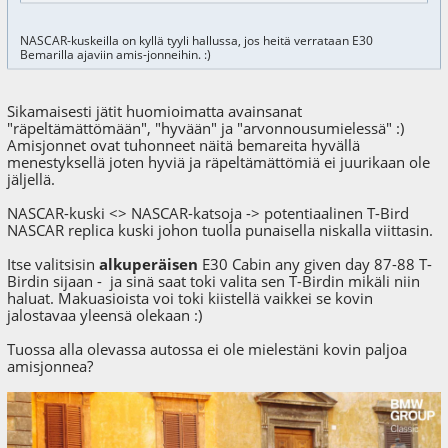
NASCAR-kuskeilla on kyllä tyyli hallussa, jos heitä verrataan E30
Bemarilla ajaviin amis-jonneihin. :)
Sikamaisesti jätit huomioimatta avainsanat
"räpeltämättömään", "hyvään" ja "arvonnousumielessä" :)
Amisjonnet ovat tuhonneet näitä bemareita hyvällä
menestyksellä joten hyviä ja räpeltämättömiä ei juurikaan ole
jäljellä.
NASCAR-kuski <> NASCAR-katsoja -> potentiaalinen T-Bird
NASCAR replica kuski johon tuolla punaisella niskalla viittasin.
Itse valitsisin
alkuperäisen
E30 Cabin any given day 87-88 T-
Birdin sijaan - ja sinä saat toki valita sen T-Birdin mikäli niin
haluat. Makuasioista voi toki kiistellä vaikkei se kovin
jalostavaa yleensä olekaan :)
Tuossa alla olevassa autossa ei ole mielestäni kovin paljoa
amisjonnea?