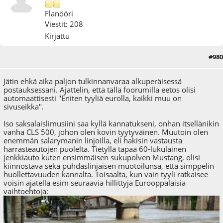
Flanööri
Viestit: 208
Kirjattu
#980
01.03.18 - klo:20:09
Jätin ehkä aika paljon tulkinnanvaraa alkuperäisessä
postauksessani. Ajattelin, että tällä foorumilla eetos olisi
automaattisesti "Eniten tyyliä eurolla, kaikki muu on
sivuseikka".
Iso saksalaislimusiini saa kyllä kannatukseni, onhan itsellänikin
vanha CLS 500, johon olen kovin tyytyväinen. Muutoin olen
enemmän salarymanin linjoilla, eli hakisin vastausta
harrasteautojen puolelta. Tietyllä tapaa 60-lukulainen
jenkkiauto kuten ensimmäisen sukupolven Mustang, olisi
kiinnostava sekä puhdaslinjaisen muotoilunsa, että simppelin
huollettavuuden kannalta. Toisaalta, kun vain tyyli ratkaisee
voisin ajatella esim seuraavia hillittyjä Eurooppalaisia
vaihtoehtoja: