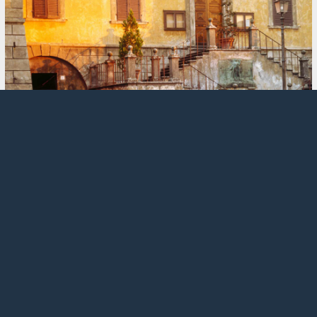
Tulosta
...
1
64
65
66
67
68
SIIRRY YLÖS
Theme by
SMF Tricks
SMF 2.1.6 © 2025
,
Simple Machines
Ohjeet
Ehdot ja säännöt
Siirry ylös ▲