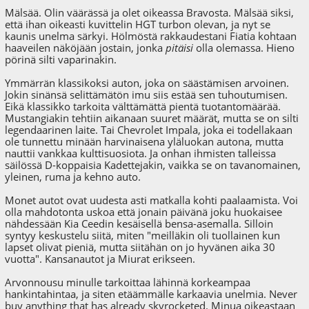
Mälsää. Olin väärässä ja olet oikeassa Bravosta. Mälsää siksi,
että ihan oikeasti kuvittelin HGT turbon olevan, ja nyt se
kaunis unelma särkyi. Hölmöstä rakkaudestani Fiatia kohtaan
haaveilen näköjään jostain, jonka
pitäisi
olla olemassa. Hieno
pörinä silti vaparinakin.
Ymmärrän klassikoksi auton, joka on säästämisen arvoinen.
Jokin sinänsä selittämätön imu siis estää sen tuhoutumisen.
Eikä klassikko tarkoita välttämättä pientä tuotantomäärää.
Mustangiakin tehtiin aikanaan suuret määrät, mutta se on silti
legendaarinen laite. Tai Chevrolet Impala, joka ei todellakaan
ole tunnettu minään harvinaisena yläluokan autona, mutta
nauttii vankkaa kulttisuosiota. Ja onhan ihmisten talleissa
säilössä D-koppaisia Kadettejakin, vaikka se on tavanomainen,
yleinen, ruma ja kehno auto.
Monet autot ovat uudesta asti matkalla kohti paalaamista. Voi
olla mahdotonta uskoa että jonain päivänä joku huokaisee
nähdessään Kia Ceedin kesäisellä bensa-asemalla. Silloin
syntyy keskustelu siitä, miten "meilläkin oli tuollainen kun
lapset olivat pieniä, mutta siitähän on jo hyvänen aika 30
vuotta". Kansanautot ja Miurat erikseen.
Arvonnousu minulle tarkoittaa lähinnä korkeampaa
hankintahintaa, ja siten etäämmälle karkaavia unelmia. Never
buy anything that has already skyrocketed. Minua oikeastaan