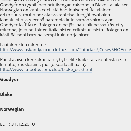
Goodyer on tyypillinen brittikengän rakenne ja Blake italialaisen.
Norwegian on kahta edellistä harvinaisempi italialainen
erikoisuus, mutta norjalaisrakenteiset kengät ovat aina
laadukkaita ja yleensä parempia kuin saman valmistajan
Goodyer tai Blake. Bologna on neljäs laatujalkineissa käytetty
rakenne, joka on toinen italialaisten erikoisuuksista. Bologna on
käsittääkseni harvinaisempi kuin norjalainen.
Laatukenkien rakenteet:
http://www.askandyaboutclothes.com/Tutorials/JCuseySHOEcons
Ranskalaisen kenkäkaupan lyhyt selite kaikista rakenteista esim.
liimattu, mokkasiini, jne. (oikealla alhaalla):
http://www.la-botte.com/club/blake_us.shtml
Goodyer
Blake
Norwegian
EDIT: 31.12.2010