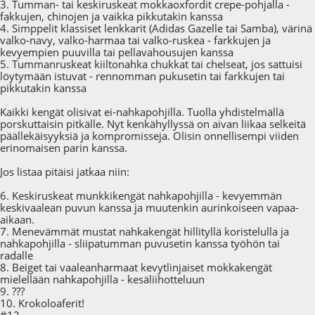
3. Tumman- tai keskiruskeat mokkaoxfordit crepe-pohjalla -
fakkujen, chinojen ja vaikka pikkutakin kanssa
4. Simppelit klassiset lenkkarit (Adidas Gazelle tai Samba), värinä
valko-navy, valko-harmaa tai valko-ruskea - farkkujen ja
kevyempien puuvilla tai pellavahousujen kanssa
5. Tummanruskeat kiiltonahka chukkat tai chelseat, jos sattuisi
löytymään istuvat - rennomman pukusetin tai farkkujen tai
pikkutakin kanssa
Kaikki kengät olisivat ei-nahkapohjilla. Tuolla yhdistelmällä
porskuttaisin pitkälle. Nyt kenkähyllyssä on aivan liikaa selkeitä
päällekäisyyksiä ja kompromisseja. Olisin onnellisempi viiden
erinomaisen parin kanssa.
Jos listaa pitäisi jatkaa niin:
6. Keskiruskeat munkkikengät nahkapohjilla - kevyemmän
keskivaalean puvun kanssa ja muutenkin aurinkoiseen vapaa-
aikaan.
7. Menevämmät mustat nahkakengät hillityllä koristelulla ja
nahkapohjilla - sliipatumman puvusetin kanssa työhön tai
radalle
8. Beiget tai vaaleanharmaat kevytlinjaiset mokkakengät
mielellään nahkapohjilla - kesäliihotteluun
9. ???
10. Krokoloaferit!
#12