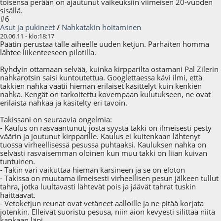
toisensa perään on ajautunut vaikeuksiin viimeisen 20-vuoden
sisällä.
#6
Asut ja pukineet
/
Nahkatakin hoitaminen
20.06.11 - klo:18:17
Päätin perustaa tälle aiheelle uuden ketjun. Parhaiten homma
lähtee liikenteeseen pilotilla.
Ryhdyin ottamaan selvää, kuinka kirpparilta ostamani Pal Zilerin
nahkarotsin saisi kuntoutettua. Googlettaessa kävi ilmi, että
takkien nahka vaatii hieman erilaiset käsittelyt kuin kenkien
nahka. Kengät on tarkoitettu kovempaan kulutukseen, ne ovat
erilaista nahkaa ja käsitelty eri tavoin.
Takissani on seuraavia ongelmia:
- Kaulus on rasvaantunut, josta syystä takki on ilmeisesti pesty
väärin ja joutunut kirpparille. Kaulus ei kuitenkaan lähtenyt
tuossa virheellisessä pesussa puhtaaksi. Kauluksen nahka on
selvästi rasvaisemman oloinen kun muu takki on liian kuivan
tuntuinen.
- Takin väri vaikuttaa hieman kärsineen ja se on eloton
- Takissa on muutama ilmeisesti virheellisen pesun jälkeen tullut
tahra, jotka luultavasti lähtevät pois ja jäävät tahrat tuskin
haittaavat.
- Vetoketjun reunat ovat vetäneet aalloille ja ne pitää korjata
jotenkin. Elleivät suoristu pesusa, niin aion kevyesti silittää niitä
kankaan läpi.