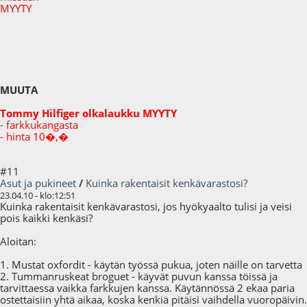
MYYTY
MUUTA
Tommy Hilfiger olkalaukku MYYTY
- farkkukangasta
- hinta 10�,�
#11
Asut ja pukineet
/
Kuinka rakentaisit kenkävarastosi?
23.04.10 - klo:12:51
Kuinka rakentaisit kenkävarastosi, jos hyökyaalto tulisi ja veisi
pois kaikki kenkäsi?
Aloitan:
1. Mustat oxfordit - käytän työssä pukua, joten näille on tarvetta
2. Tummanruskeat broguet - käyvät puvun kanssa töissä ja
tarvittaessa vaikka farkkujen kanssa. Käytännössä 2 ekaa paria
ostettaisiin yhtä aikaa, koska kenkiä pitäisi vaihdella vuoropäivin.