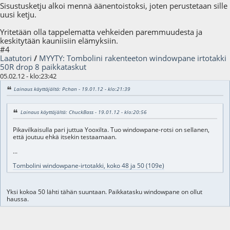
Sisustusketju alkoi mennä äänentoistoksi, joten perustetaan sille
uusi ketju.
Yritetään olla tappelematta vehkeiden paremmuudesta ja
keskitytään kauniisiin elämyksiin.
#4
Laatutori
/
MYYTY: Tombolini rakenteeton windowpane irtotakki
50R drop 8 paikkataskut
05.02.12 - klo:23:42
Lainaus käyttäjältä: Pchan - 19.01.12 - klo:21:39
Lainaus käyttäjältä: ChuckBass - 19.01.12 - klo:20:56
Pikavilkaisulla pari juttua Yooxilta. Tuo windowpane-rotsi on sellanen,
että joutuu ehkä itsekin testaamaan.
...
Tombolini windowpane-irtotakki, koko 48 ja 50 (109e)
Yksi kokoa 50 lähti tähän suuntaan. Paikkatasku windowpane on ollut
haussa.