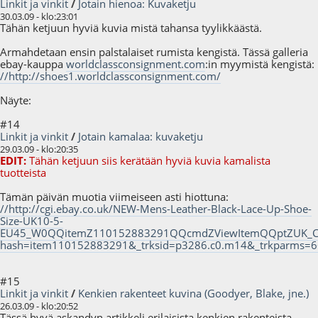
Linkit ja vinkit
/
Jotain hienoa: Kuvaketju
30.03.09 - klo:23:01
Tähän ketjuun hyviä kuvia mistä tahansa tyylikkäästä.
Armahdetaan ensin palstalaiset rumista kengistä. Tässä galleria
ebay-kauppa
worldclassconsignment.com
:in myymistä kengistä:
//http://shoes1.worldclassconsignment.com/
Näyte:
#14
Linkit ja vinkit
/
Jotain kamalaa: kuvaketju
29.03.09 - klo:20:35
EDIT:
Tähän ketjuun siis kerätään hyviä kuvia kamalista
tuotteista
Tämän päivän muotia viimeiseen asti hiottuna:
//http://cgi.ebay.co.uk/NEW-Mens-Leather-Black-Lace-Up-Shoe-
Size-UK10-5-
EU45_W0QQitemZ110152883291QQcmdZViewItemQQptZUK_Cl
hash=item110152883291&_trksid=p3286.c0.m14&_trkparm
#15
Linkit ja vinkit
/
Kenkien rakenteet kuvina (Goodyer, Blake, jne.)
26.03.09 - klo:20:52
Tässä hyvä askandyn artikkeli erilaisista kenkien rakenteista.