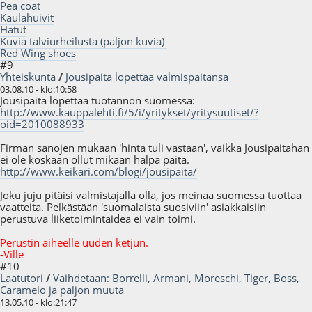
Pea coat
Kaulahuivit
Hatut
Kuvia talviurheilusta (paljon kuvia)
Red Wing shoes
#9
Yhteiskunta
/
Jousipaita lopettaa valmispaitansa
03.08.10 - klo:10:58
Jousipaita lopettaa tuotannon suomessa:
http://www.kauppalehti.fi/5/i/yritykset/yritysuutiset/?
oid=2010088933
Firman sanojen mukaan 'hinta tuli vastaan', vaikka Jousipaitahan
ei ole koskaan ollut mikään halpa paita.
http://www.keikari.com/blogi/jousipaita/
Joku juju pitäisi valmistajalla olla, jos meinaa suomessa tuottaa
vaatteita. Pelkästään 'suomalaista suosiviin' asiakkaisiin
perustuva liiketoimintaidea ei vain toimi.
Perustin aiheelle uuden ketjun.
-Ville
#10
Laatutori
/
Vaihdetaan: Borrelli, Armani, Moreschi, Tiger, Boss,
Caramelo ja paljon muuta
13.05.10 - klo:21:47