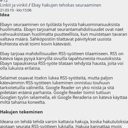
Linkit ja vinkit
/
Ebay hakujen tehokas seuraaminen
21.03.10 - klo:15:06
Idea
Ebayn seuraaminen on työlästä hyvistä hakuominaisuuksista
huolimatta. Ebayn tarjoamat seurantamahdolisuudet ovat näet
vahvuuksistaan huolimatta puutteellisia, kun muistetaan tavaran
valtava määrä. Sähköpostiin tilattavat päivitykset uusista
kohteista eivät toimi kovin kätevästi.
Ebay tarjoaa mahdollisuuden RSS-syötteen tilaamiseen. RSS on
kätevä tapa pysyä kärryillä sivuilla tapahtuneista muutoksista.
Ebayn tapauksessa RSS-syöte tilataan tehdystä hausta, joita voi
olla lukuisia erilaisia.
Selaimet osaavat itsekin lukea RSS-syötteitä, mutta paljon
kätevämmin RSS-syötteen lukeminen onnistuu touhuun
tarkoitetuilla välineillä. Google Reader on yksi niistä ja sitä
pidetään eräänä parhaista. Google Reader toimii tuttuun
Googlen tyylin selaimella, eli Google Reraderia on kätevä käyttää
miltä tahansa koneelta.
Hakujen tekeminen
Ideana on tehdä tehdä varsin kattavia hakuja, koska hakutuloksia
aiotaan seurata RSS-syötteen lukijalla. Hakuja kannattaa myös