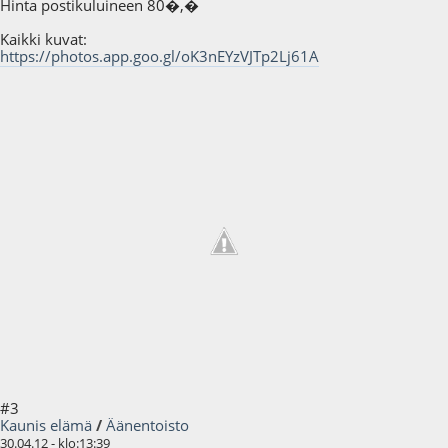
Hinta postikuluineen 80�,�
Kaikki kuvat:
https://photos.app.goo.gl/oK3nEYzVJTp2Lj61A
#3
Kaunis elämä
/
Äänentoisto
30.04.12 - klo:13:39