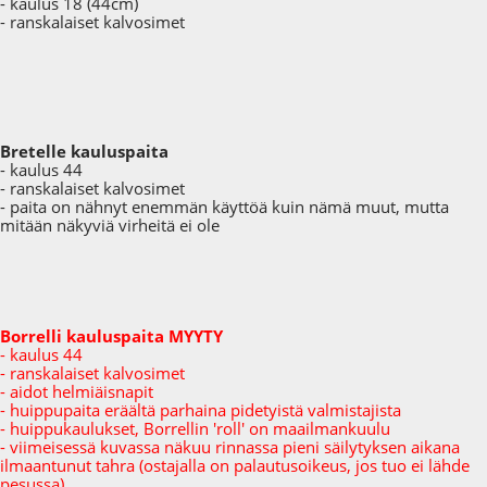
- kaulus 18 (44cm)
- ranskalaiset kalvosimet
Bretelle kauluspaita
- kaulus 44
- ranskalaiset kalvosimet
- paita on nähnyt enemmän käyttöä kuin nämä muut, mutta
mitään näkyviä virheitä ei ole
Borrelli kauluspaita MYYTY
- kaulus 44
- ranskalaiset kalvosimet
- aidot helmiäisnapit
- huippupaita eräältä parhaina pidetyistä valmistajista
- huippukaulukset, Borrellin 'roll' on maailmankuulu
- viimeisessä kuvassa näkuu rinnassa pieni säilytyksen aikana
ilmaantunut tahra (ostajalla on palautusoikeus, jos tuo ei lähde
pesussa)