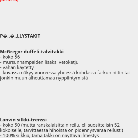
P�,,�,,LLYSTAKIT
McGregor duffeli-talvitakki
- koko 56
- mursunhampaiden lisäksi vetoketju
- vähän käytetty
- kuvassa näkyy vuoreessa yhdessä kohdassa farkun niitin tai
jonkin muun aiheuttamaa nyppiintymistä
Lanvin silkki-trenssi
- koko 50 (mutta ranskalaisittain reilu, eli suosittelisin 52
kokoiselle, tarvittaessa hihoissa on pidennysvaraa reilusti)
- 100% silkkiä, tämä takki on näyttävä ilmestys