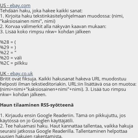
US -
ebay.com
Tehdään haku, joka hakee kaikki sanat:
1. Kirjoita haku tekstinkäsitelyohjelmaan muodossa: (nimi,
"kaksiosainen nimi", nimi)
2. Korvaa välimerkit alla näkyvän kaavan mukaan:
3. Lisää koko rimpsu nkw= kohdan jälkeen
%28 = (
%29 = )
%22 = "
%20 = väli
%2C = pilkku
UK -
ebay.co.uk
Britit ovat fiksuja. Kaikki hakusanat hakeva URL muodostuu
helposti ilman tekstieditoriakin. URL:iin lisättävä osa on muotoa:
(nimi+nimi+"kaksiosainen+nimi"+nimi). 3. Lisää tuo rimpsu
nkw= kohdan jälkeen.
Haun tilaaminen RSS-syötteenä
1. Kirjaudu ensin Google Readeriin. Tämä on pikkujuttu, jos
käytössä on jo Googlen käyttäjätili.
2. Tee haluamasi haku. Haut kannattaa tallentaa, vaikka hakuja
seuraisi jatkossa Google Readerilla. Tallentaminen helpottaa
uusien hakujen rakentamista.