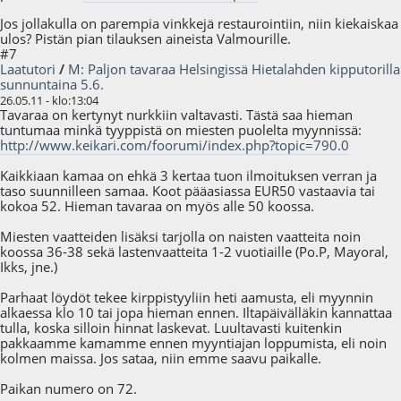
Jos jollakulla on parempia vinkkejä restaurointiin, niin kiekaiskaa
ulos? Pistän pian tilauksen aineista Valmourille.
#7
Laatutori
/
M: Paljon tavaraa Helsingissä Hietalahden kipputorilla
sunnuntaina 5.6.
26.05.11 - klo:13:04
Tavaraa on kertynyt nurkkiin valtavasti. Tästä saa hieman
tuntumaa minkä tyyppistä on miesten puolelta myynnissä:
http://www.keikari.com/foorumi/index.php?topic=790.0
Kaikkiaan kamaa on ehkä 3 kertaa tuon ilmoituksen verran ja
taso suunnilleen samaa. Koot pääasiassa EUR50 vastaavia tai
kokoa 52. Hieman tavaraa on myös alle 50 koossa.
Miesten vaatteiden lisäksi tarjolla on naisten vaatteita noin
koossa 36-38 sekä lastenvaatteita 1-2 vuotiaille (Po.P, Mayoral,
Ikks, jne.)
Parhaat löydöt tekee kirppistyyliin heti aamusta, eli myynnin
alkaessa klo 10 tai jopa hieman ennen. Iltapäivälläkin kannattaa
tulla, koska silloin hinnat laskevat. Luultavasti kuitenkin
pakkaamme kamamme ennen myyntiajan loppumista, eli noin
kolmen maissa. Jos sataa, niin emme saavu paikalle.
Paikan numero on 72.