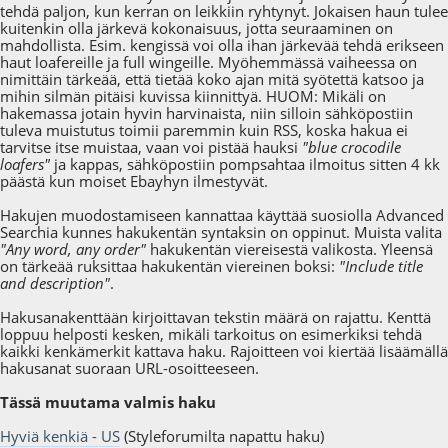
tehdä paljon, kun kerran on leikkiin ryhtynyt. Jokaisen haun tulee
kuitenkin olla järkevä kokonaisuus, jotta seuraaminen on
mahdollista. Esim. kengissä voi olla ihan järkevää tehdä erikseen
haut loafereille ja full wingeille. Myöhemmässä vaiheessa on
nimittäin tärkeää, että tietää koko ajan mitä syötettä katsoo ja
mihin silmän pitäisi kuvissa kiinnittyä. HUOM: Mikäli on
hakemassa jotain hyvin harvinaista, niin silloin sähköpostiin
tuleva muistutus toimii paremmin kuin RSS, koska hakua ei
tarvitse itse muistaa, vaan voi pistää hauksi
"blue crocodile
loafers"
ja kappas, sähköpostiin pompsahtaa ilmoitus sitten 4 kk
päästä kun moiset Ebayhyn ilmestyvät.
Hakujen muodostamiseen kannattaa käyttää suosiolla Advanced
Searchia kunnes hakukentän syntaksin on oppinut. Muista valita
"Any word, any order"
hakukentän viereisestä valikosta. Yleensä
on tärkeää ruksittaa hakukentän viereinen boksi:
"Include title
and description"
.
Hakusanakenttään kirjoittavan tekstin määrä on rajattu. Kenttä
loppuu helposti kesken, mikäli tarkoitus on esimerkiksi tehdä
kaikki kenkämerkit kattava haku. Rajoitteen voi kiertää lisäämällä
hakusanat suoraan URL-osoitteeseen.
Tässä muutama valmis haku
Hyviä kenkiä - US
(Styleforumilta napattu haku)