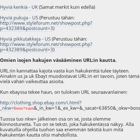
Hyviä kenkiä - UK
(Samat merkit kuin edellä)
Hyviä pukuja - US
(Perustuu tähän:
http://www.styleforum.net/showpost.php?
p=432389&postcount=3
)
Hyviä pikkutakkeja - US
(Perustuu tähän:
http://www.styleforum.net/showpost.php?
p=432389&postcount=3
)
Omien isojen hakujen väsääminen URL:in kautta.
URL:iin kannattaa kajota vasta kun hakukenttä tulee täyteen.
Ainakin us ja uk Ebayt muodostavat URL:in eri tavoin, joten tämä
vielä vähän vaikeuttaa asioita.
Kun ebayssa tekee haun, on tuloksen URL seuraavanlainen:
http://clothing.shop.ebay.com/i.html?
_nkw=
&_in_kw=1&_ex_kw=&_sacat=63850&_okw=boss
boss+vass
Tuossa tuo nkw= jälkeinen osa on se, josta olemme
kiinnostuneita. Tuo on se teksti, joka hakukentässä näkyy. Alla
kuvatuilla ohjeilla tuohon saa enemmän tekstiä kuin mitä
hakukentän kautta olisi mahdollista.