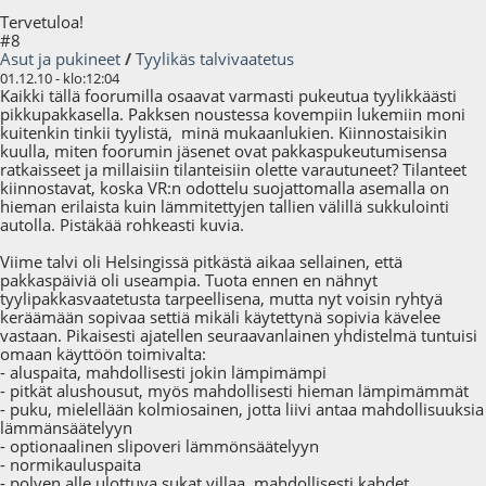
Tervetuloa!
#8
Asut ja pukineet
/
Tyylikäs talvivaatetus
01.12.10 - klo:12:04
Kaikki tällä foorumilla osaavat varmasti pukeutua tyylikkäästi
pikkupakkasella. Pakksen noustessa kovempiin lukemiin moni
kuitenkin tinkii tyylistä, minä mukaanlukien. Kiinnostaisikin
kuulla, miten foorumin jäsenet ovat pakkaspukeutumisensa
ratkaisseet ja millaisiin tilanteisiin olette varautuneet? Tilanteet
kiinnostavat, koska VR:n odottelu suojattomalla asemalla on
hieman erilaista kuin lämmitettyjen tallien välillä sukkulointi
autolla. Pistäkää rohkeasti kuvia.
Viime talvi oli Helsingissä pitkästä aikaa sellainen, että
pakkaspäiviä oli useampia. Tuota ennen en nähnyt
tyylipakkasvaatetusta tarpeellisena, mutta nyt voisin ryhtyä
keräämään sopivaa settiä mikäli käytettynä sopivia kävelee
vastaan. Pikaisesti ajatellen seuraavanlainen yhdistelmä tuntuisi
omaan käyttöön toimivalta:
- aluspaita, mahdollisesti jokin lämpimämpi
- pitkät alushousut, myös mahdollisesti hieman lämpimämmät
- puku, mielellään kolmiosainen, jotta liivi antaa mahdollisuuksia
lämmänsäätelyyn
- optionaalinen slipoveri lämmönsäätelyyn
- normikauluspaita
- polven alle ulottuva sukat villaa, mahdollisesti kahdet