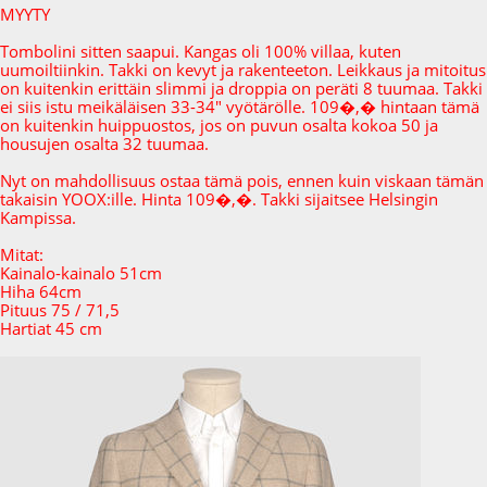
MYYTY
Tombolini sitten saapui. Kangas oli 100% villaa, kuten
uumoiltiinkin. Takki on kevyt ja rakenteeton. Leikkaus ja mitoitus
on kuitenkin erittäin slimmi ja droppia on peräti 8 tuumaa. Takki
ei siis istu meikäläisen 33-34" vyötärölle. 109�,� hintaan tämä
on kuitenkin huippuostos, jos on puvun osalta kokoa 50 ja
housujen osalta 32 tuumaa.
Nyt on mahdollisuus ostaa tämä pois, ennen kuin viskaan tämän
takaisin YOOX:ille. Hinta 109�,�. Takki sijaitsee Helsingin
Kampissa.
Mitat:
Kainalo-kainalo 51cm
Hiha 64cm
Pituus 75 / 71,5
Hartiat 45 cm