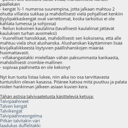
päällekäin
- kengät ½-1 numeroa suurempina, jotta jalkaan mahtuu 2
ohutta villaista sukkaa ja mahdollisesti vielä pohjalliset kenkiin
(tyylipakkaskengät ovat varrettomat, koska tarkoitus ei ole
kahlata lumessa ja sohjossa)
- Reilun kokoinen kaulaliina (tavallisesti kaulaliinat jättävät
kauluksen turhan avoimeksi)
- Vuorelliset hansikkaat, mahdollisesti sen kokoisena, että alle
mahtuu vielä ohut alushanska. Alushanskan käyttäminen lisää
kivijalkaliikkeestä löytyvien päällishanskojen määrää
huomattavasti.
- villakangastakki mielellään vähän paksummasta kankaasta,
mahdollisesti crombie-mallinen
- sopivaa päähinettä en ole keksinyt
Nyt kun tuota listaa lukee, niin aika iso osa tarvittavasta
tuntuisikin olevan kasassa. Pitänee katsoa mitä puuttuu ja palata
niiden hankinnan jälkeen asiaan kuvien kera.
Tähän astisia talvivaatetusta käsitteleviä ketjuja:
Talvipäähineet
Talven kengät
Talvikengät
Talvipäähineongelma
Pitkän talvitakin väri
laadukas duffelitakki