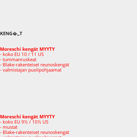
KENG�,,T
Moreschi kengät MYYTY
- koko EU 10 / 11 US
- tummanruskeat
- Blake-rakenteiset reunoskengät
- valmistajan puolipohjaamat
Moreschi kengät MYYTY
- koko EU 9½ / 10½ US
- mustat
- Blake-rakenteiset reunoskengät