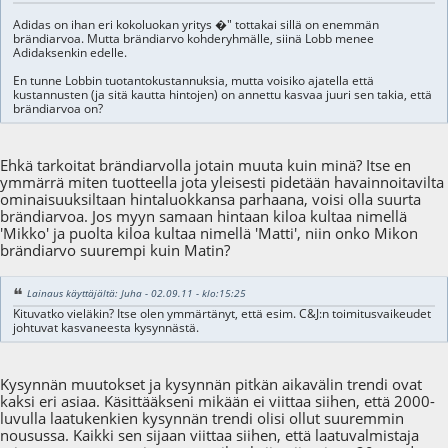
Adidas on ihan eri kokoluokan yritys �" tottakai sillä on enemmän
brändiarvoa. Mutta brändiarvo kohderyhmälle, siinä Lobb menee
Adidaksenkin edelle.
En tunne Lobbin tuotantokustannuksia, mutta voisiko ajatella että
kustannusten (ja sitä kautta hintojen) on annettu kasvaa juuri sen takia, että
brändiarvoa on?
Ehkä tarkoitat brändiarvolla jotain muuta kuin minä? Itse en
ymmärrä miten tuotteella jota yleisesti pidetään havainnoitavilta
ominaisuuksiltaan hintaluokkansa parhaana, voisi olla suurta
brändiarvoa. Jos myyn samaan hintaan kiloa kultaa nimellä
'Mikko' ja puolta kiloa kultaa nimellä 'Matti', niin onko Mikon
brändiarvo suurempi kuin Matin?
Lainaus käyttäjältä: Juha - 02.09.11 - klo:15:25
Kituvatko vieläkin? Itse olen ymmärtänyt, että esim. C&J:n toimitusvaikeudet
johtuvat kasvaneesta kysynnästä.
Kysynnän muutokset ja kysynnän pitkän aikavälin trendi ovat
kaksi eri asiaa. Käsittääkseni mikään ei viittaa siihen, että 2000-
luvulla laatukenkien kysynnän trendi olisi ollut suuremmin
nousussa. Kaikki sen sijaan viittaa siihen, että laatuvalmistaja