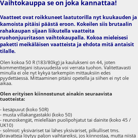
Vaihtokauppa se on joka kannattaa!
Vaatteet ovat roikkuneet laatutorilla nyt kuukauden ja
kamoista pitäisi päästä eroon. Kokeilen siis brutaalin
rahakaupan sijaan liikutella vaatteita
ruohonjuuritason vaihtokaupalla. Kokoa mieleisesi
paketti meikäläisen vaatteista ja ehdota mitä antaisit
tilalle.
Olen kokoa 50 R (183/80kg) ja kaulukseni on 44, joten
kommenttejani istuvuudesta voi verrata tuohon. Valitettavasti
minulla ei ole nyt kykyä tarkempiin mittauksiin edes
pyydettäessä. Mittaaminen pitäisi opetella ja siihen ei nyt ole
aikaa.
Olen erityisen kiinnostunut ainakin seuraavista
tuotteista:
- kesäpuvut (koko 50R)
- musta villakangastakki (koko 50)
- reunoskengät, mielellään puolipohjatut tai dainite (koko 45 /
UK10)
- solmiot: yksiväriset tai lähes yksiväriset, pilkulliset tms.
(kravatteja löytyy paljon vaihtareiksi, jos kiinnostaa, mutta niistä