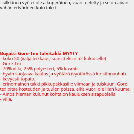
- silkkinen vyö ei ole alkuperäinen, vaan teetetty ja se on aivan
vähän erivärinen kuin takki
Bugatti Gore-Tex talvitakki MYYTY
- koko 50 (väljä leikkaus, suosittelisin 52 kokoiselle)
- Gore-Tex
- 70% villa, 25% polyesteri, 5% kasmir
- hyvin suojaava kaulus ja vyötärö (vyötärössä kiristinnauhat)
- kevyesti topattu
- erinomainen takki pikkupakkasille viimaan ja tuiskuun. Gore-
tex pitää kosteuden ja tuulen poissa, eikä vuori ole liian kuuma.
- Ainoa hieman kulunut kohta on kauluksen sisäpuolella
- villa,