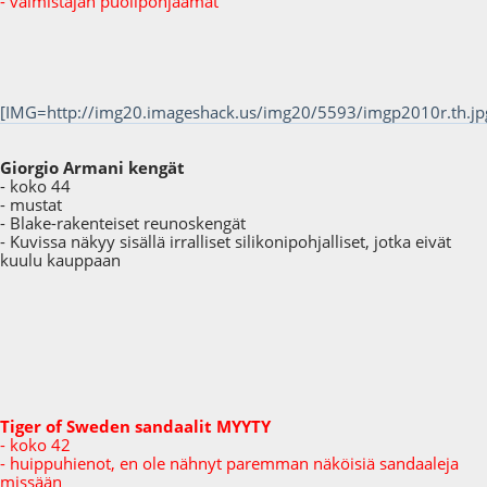
- valmistajan puolipohjaamat
[IMG=http://img20.imageshack.us/img20/5593/imgp2010r.th.jpg]
Giorgio Armani kengät
- koko 44
- mustat
- Blake-rakenteiset reunoskengät
- Kuvissa näkyy sisällä irralliset silikonipohjalliset, jotka eivät
kuulu kauppaan
Tiger of Sweden sandaalit MYYTY
- koko 42
- huippuhienot, en ole nähnyt paremman näköisiä sandaaleja
missään