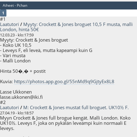
Aiheet - Pchan
1
#1
Laatutori
/
Myyty: Crockett & Jones broguet 10,5 F musta, malli
London, hinta 50€
12.03.23 - klo:17:59
Myyty: Crockett & Jones broguet
- Koko UK 10,5
- Leveys F, eli leveä, mutta kapeampi kuin G
- Väri musta
- Malli London
Hinta 50�,� + postit
Kuvia:
https://photos.app.goo.gl/55nMd9q9GjtyEx8L8
Lasse Ukkonen
lasse.ukkonen@iki.fi
#2
Laatutori
/
M: Crockett & Jones mustat full broguet. UK10½ F.
27.04.19 - klo:18:57
Myyn Crockett & Jones full brogue kengät. Malli London. Koko
UK10½. Leveys F, joka on pykälän leveämpi kuin normaali E
leveys.