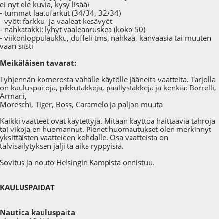
ei nyt ole kuvia, kysy lisää)
- tummat laatufarkut (34/34, 32/34)
- vyöt: farkku- ja vaaleat kesävyöt
- nahkatakki: lyhyt vaaleanruskea (koko 50)
- viikonloppulaukku, duffeli tms, nahkaa, kanvaasia tai muuten
vaan siisti
Meikäläisen tavarat:
Tyhjennän komerosta vähälle käytölle jääneita vaatteita. Tarjolla
on kauluspaitoja, pikkutakkeja, päällystakkeja ja kenkiä: Borrelli,
Armani,
Moreschi, Tiger, Boss, Caramelo ja paljon muuta
Kaikki vaatteet ovat käytettyjä. Mitään käyttöä haittaavia tahroja
tai vikoja en huomannut. Pienet huomautukset olen merkinnyt
yksittäisten vaatteiden kohdalle. Osa vaatteista on
talvisäilytyksen jäljiltä aika ryppyisiä.
Sovitus ja nouto Helsingin Kampista onnistuu.
KAULUSPAIDAT
Nautica kauluspaita