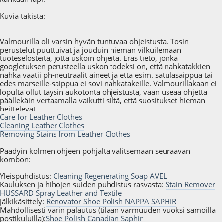
Kuvia takista:
Valmourilla oli varsin hyvän tuntuvaa ohjeistusta. Tosin
perustelut puuttuivat ja jouduin hieman vilkuilemaan
tuoteselosteita, jotta uskoin ohjeita. Eräs tieto, jonka
googletuksen perusteella uskon todeksi on, että nahkatakkien
nahka vaatii ph-neutraalit aineet ja että esim. satulasaippua tai
edes marseille-saippua ei sovi nahkatakeille. Valmourillakaan ei
lopulta ollut täysin aukotonta ohjeistusta, vaan useaa ohjetta
päällekäin vertaamalla vaikutti siltä, että suositukset hieman
heittelevät.
Care for Leather Clothes
Cleaning Leather Clothes
Removing Stains from Leather Clothes
Päädyin kolmen ohjeen pohjalta valitsemaan seuraavan
kombon:
Yleispuhdistus:
Cleaning Regenerating Soap AVEL
Kauluksen ja hihojen suiden puhdistus rasvasta:
Stain Remover
HUSSARD Spray Leather and Textile
Jälkikäsittely:
Renovator Shoe Polish NAPPA SAPHIR
Mahdollisesti värin palautus (tilaan varmuuden vuoksi samoilla
postikuluilla):
Shoe Polish Canadian Saphir