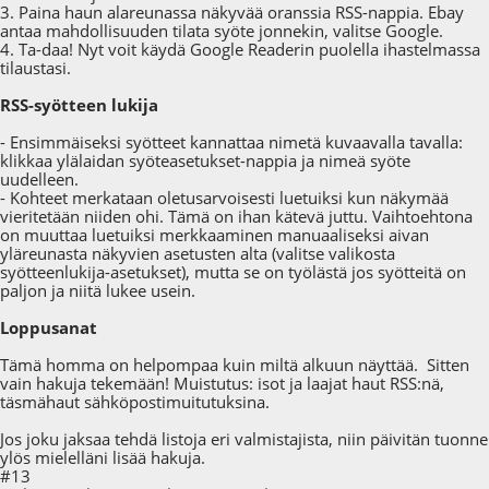
3. Paina haun alareunassa näkyvää oranssia RSS-nappia. Ebay
antaa mahdollisuuden tilata syöte jonnekin, valitse Google.
4. Ta-daa! Nyt voit käydä Google Readerin puolella ihastelmassa
tilaustasi.
RSS-syötteen lukija
- Ensimmäiseksi syötteet kannattaa nimetä kuvaavalla tavalla:
klikkaa ylälaidan syöteasetukset-nappia ja nimeä syöte
uudelleen.
- Kohteet merkataan oletusarvoisesti luetuiksi kun näkymää
vieritetään niiden ohi. Tämä on ihan kätevä juttu. Vaihtoehtona
on muuttaa luetuiksi merkkaaminen manuaaliseksi aivan
yläreunasta näkyvien asetusten alta (valitse valikosta
syötteenlukija-asetukset), mutta se on työlästä jos syötteitä on
paljon ja niitä lukee usein.
Loppusanat
Tämä homma on helpompaa kuin miltä alkuun näyttää. Sitten
vain hakuja tekemään! Muistutus: isot ja laajat haut RSS:nä,
täsmähaut sähköpostimuitutuksina.
Jos joku jaksaa tehdä listoja eri valmistajista, niin päivitän tuonne
ylös mielelläni lisää hakuja.
#13