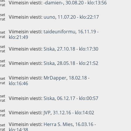
set
Viimeisin viesti:
-damien-
,
30.08.20 - klo:13:56
rat
set
Viimeisin viesti:
uuno
,
11.07.20 - klo:22:17
rat
Viimeisin viesti:
taideuniformu
,
16.11.19 -
set
rat
klo:21:49
set
Viimeisin viesti:
Siska
,
27.10.18 - klo:17:30
rat
set
Viimeisin viesti:
Siska
,
28.05.18 - klo:21:52
rat
Viimeisin viesti:
MrDapper
,
18.02.18 -
set
rat
klo:16:46
set
Viimeisin viesti:
Siska
,
06.12.17 - klo:00:57
rat
set
Viimeisin viesti:
JVP
,
31.12.16 - klo:14:02
rat
Viimeisin viesti:
Herra S. Mies
,
16.03.16 -
set
rat
klo:14:38