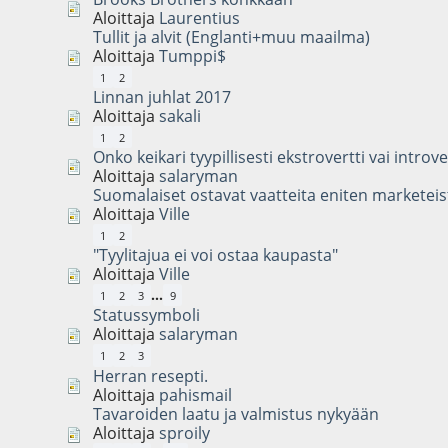
Aloittaja
Laurentius
Tullit ja alvit (Englanti+muu maailma)
Aloittaja
Tumppi$
1
2
Linnan juhlat 2017
Aloittaja
sakali
1
2
Onko keikari tyypillisesti ekstrovertti vai introve
Aloittaja
salaryman
Suomalaiset ostavat vaatteita eniten marketeis
Aloittaja
Ville
1
2
"Tyylitajua ei voi ostaa kaupasta"
Aloittaja
Ville
...
1
2
3
9
Statussymboli
Aloittaja
salaryman
1
2
3
Herran resepti.
Aloittaja
pahismail
Tavaroiden laatu ja valmistus nykyään
Aloittaja
sproily