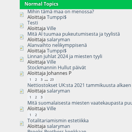
Normal Topics
Mihin tämä maa on menossa?
Aloittaja
Tumppi$
Testi
Aloittaja
Ville
Mitä AI tuumaa pukeutumisesta ja tyylistä
Aloittaja
salaryman
Alanvaihto nelikymppisenä
Aloittaja
Tumppi$
Linnan juhlat 2024 ja miesten tyyli
Aloittaja
Ville
Stockmannin Hullut päivät
Aloittaja Johannes P
...
1
2
3
23
Nettiostokset UK:sta 2021 tammikuusta alkaen
Aloittaja
salaryman
1
2
3
Mitä suomalaisesta miesten vaatekaupasta pu
Aloittaja
Ville
1
2
Totalitariamismin estetiikka
Aloittaja
salaryman
Brooks Brothers konkkaan