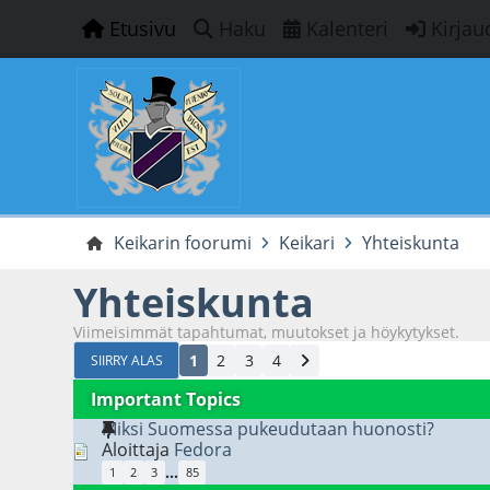
Etusivu
Haku
Kalenteri
Kirjau
Keikarin foorumi
Keikari
Yhteiskunta
Yhteiskunta
Viimeisimmät tapahtumat, muutokset ja höykytykset.
1
2
3
4
SIIRRY ALAS
Important Topics
Miksi Suomessa pukeudutaan huonosti?
Aloittaja
Fedora
...
1
2
3
85