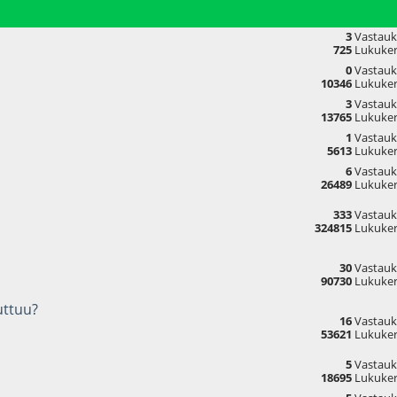
3
Vastauk
725
Lukuker
0
Vastauk
10346
Lukuker
3
Vastauk
13765
Lukuker
1
Vastauk
5613
Lukuker
6
Vastauk
26489
Lukuker
333
Vastauk
324815
Lukuker
30
Vastauk
90730
Lukuker
uttuu?
16
Vastauk
53621
Lukuker
5
Vastauk
18695
Lukuker