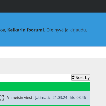
loa,
Keikarin foorumi
. Ole hyvä ja
kirjaudu
.
Sort by
set
Viimeisin viesti:
Jatimatic
,
21.03.24 - klo:08:46
rat