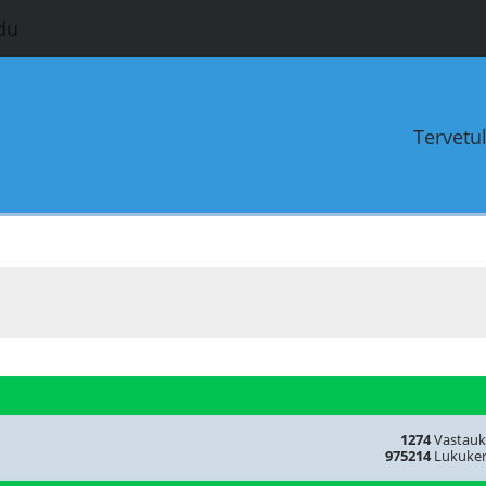
du
Tervetu
1274
Vastauk
975214
Lukuker