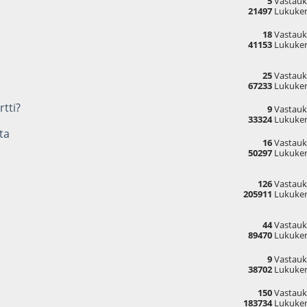
5
Vastauk
21497
Lukuker
18
Vastauk
41153
Lukuker
25
Vastauk
67233
Lukuker
rtti?
9
Vastauk
33324
Lukuker
ta
16
Vastauk
50297
Lukuker
126
Vastauk
205911
Lukuker
44
Vastauk
89470
Lukuker
9
Vastauk
38702
Lukuker
150
Vastauk
183734
Lukuker