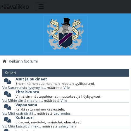
Päävalikko
Keikarin foorumi
Keikari
Asut ja pukineet
Ensimmäinen suomalainen miesten tyylifoorumi.
Vs: Satunnaisia kysymyks...
määrästä
Ville
Yhteiskunta
Viimeisimmät tapahtumat, muutokset ja höykytykset.
Vs: Mihin tämä maa on ...
määrästä
Ville
Vapaa sana
Kaikki satunnainen keskustelu.
Vs: Mitä ostit tänää...
määrästä
Laurentius
Kulttuuri
Elokuvat, näyttelyt, ravintolat, elämykset.
Vs: Mitä katsoit viimek...
määrästä
salaryman