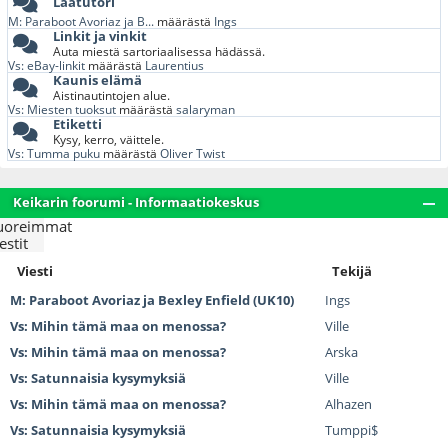
Laatutori
M: Paraboot Avoriaz ja B...
määrästä
Ings
Linkit ja vinkit
Auta miestä sartoriaalisessa hädässä.
Vs: eBay-linkit
määrästä
Laurentius
Kaunis elämä
Aistinautintojen alue.
Vs: Miesten tuoksut
määrästä
salaryman
Etiketti
Kysy, kerro, väittele.
Vs: Tumma puku
määrästä
Oliver Twist
Keikarin foorumi - Informaatiokeskus
uoreimmat
estit
Viesti
Tekijä
M: Paraboot Avoriaz ja Bexley Enfield (UK10)
Ings
Vs: Mihin tämä maa on menossa?
Ville
Vs: Mihin tämä maa on menossa?
Arska
Vs: Satunnaisia kysymyksiä
Ville
Vs: Mihin tämä maa on menossa?
Alhazen
Vs: Satunnaisia kysymyksiä
Tumppi$