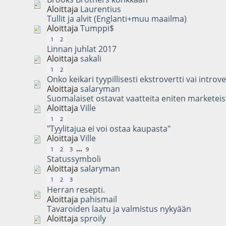
Aloittaja
Laurentius
Tullit ja alvit (Englanti+muu maailma)
Aloittaja
Tumppi$
1
2
Linnan juhlat 2017
Aloittaja
sakali
1
2
Onko keikari tyypillisesti ekstrovertti vai introve
Aloittaja
salaryman
Suomalaiset ostavat vaatteita eniten marketeis
Aloittaja
Ville
1
2
"Tyylitajua ei voi ostaa kaupasta"
Aloittaja
Ville
...
1
2
3
9
Statussymboli
Aloittaja
salaryman
1
2
3
Herran resepti.
Aloittaja
pahismail
Tavaroiden laatu ja valmistus nykyään
Aloittaja
sproily