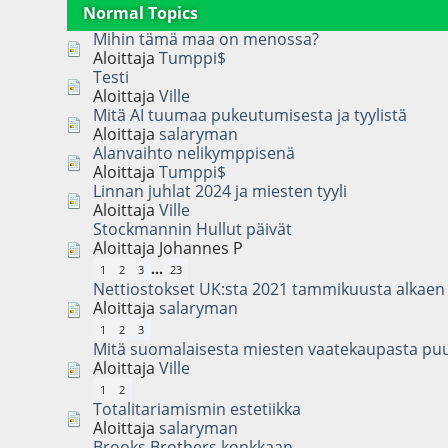
Normal Topics
Mihin tämä maa on menossa?
Aloittaja
Tumppi$
Testi
Aloittaja
Ville
Mitä AI tuumaa pukeutumisesta ja tyylistä
Aloittaja
salaryman
Alanvaihto nelikymppisenä
Aloittaja
Tumppi$
Linnan juhlat 2024 ja miesten tyyli
Aloittaja
Ville
Stockmannin Hullut päivät
Aloittaja Johannes P
...
1
2
3
23
Nettiostokset UK:sta 2021 tammikuusta alkaen
Aloittaja
salaryman
1
2
3
Mitä suomalaisesta miesten vaatekaupasta pu
Aloittaja
Ville
1
2
Totalitariamismin estetiikka
Aloittaja
salaryman
Brooks Brothers konkkaan