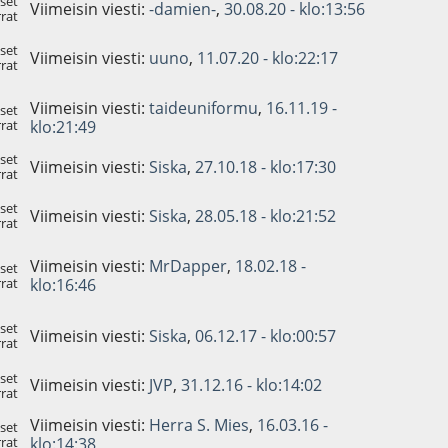
set
Viimeisin viesti:
-damien-
,
30.08.20 - klo:13:56
rat
set
Viimeisin viesti:
uuno
,
11.07.20 - klo:22:17
rat
Viimeisin viesti:
taideuniformu
,
16.11.19 -
set
rat
klo:21:49
set
Viimeisin viesti:
Siska
,
27.10.18 - klo:17:30
rat
set
Viimeisin viesti:
Siska
,
28.05.18 - klo:21:52
rat
Viimeisin viesti:
MrDapper
,
18.02.18 -
set
rat
klo:16:46
set
Viimeisin viesti:
Siska
,
06.12.17 - klo:00:57
rat
set
Viimeisin viesti:
JVP
,
31.12.16 - klo:14:02
rat
Viimeisin viesti:
Herra S. Mies
,
16.03.16 -
set
rat
klo:14:38