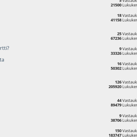
5
Vastauk
21500
Lukuker
18
Vastauk
41158
Lukuker
25
Vastauk
67236
Lukuker
rtti?
9
Vastauk
33326
Lukuker
ta
16
Vastauk
50302
Lukuker
126
Vastauk
205920
Lukuker
44
Vastauk
89479
Lukuker
9
Vastauk
38706
Lukuker
150
Vastauk
183747
Lukuker