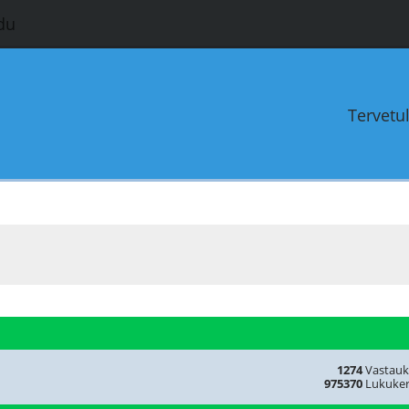
du
Tervetu
1274
Vastauk
975370
Lukuker