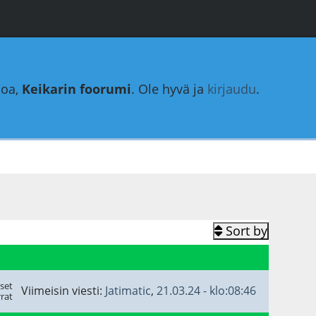
loa,
Keikarin foorumi
. Ole hyvä ja
kirjaudu
.
Sort by
set
Viimeisin viesti:
Jatimatic
,
21.03.24 - klo:08:46
rat