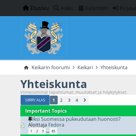
Etusivu
Haku
Kalenteri
Kirjau
Keikarin foorumi
Keikari
Yhteiskunta
Yhteiskunta
Viimeisimmät tapahtumat, muutokset ja höykytykset.
1
2
3
4
SIIRRY ALAS
Important Topics
Miksi Suomessa pukeudutaan huonosti?
Aloittaja
Fedora
...
1
2
3
85