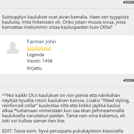
#3335
12.01.16 - klo:21:18
Suitsupplyn kaulukset ovat aivan kamalia. Haen sen tyyppistä
kaulusta, mitä linkeissäni oli. Onko jotain muuta sivua, josta
kannattaa mielummin ostaa kauluspaidan kuin CKlta?
Farmer John
Legenda
Viestit: 1498
Kirjattu
#3336
12.01.16 - klo:21:20
Viimeisin muokkaus
: 12.01.16 - klo:21:25 käyttäjältä Farmer John
^^Noi kaikki CK:n kaulukset on niin pieniä että näinköhän
näyttää hyvältä rotsin kauluksen kanssa. Lisäksi "fitted styling,
reinforced collar" kuulostaa siltä että kökkö jäykkä kaulus
alkaa *tuttamaan viimeistään kun saa ekan pehmeämmällä
kauluksella varustetun paidan. Tämä vain oma kokemus, eli
toki voi kulkea saman tien itse.
EDIT: Tässä esim. hyvä peruspaita pukukäyttöön klassisella