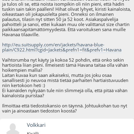
ja tulos oli se, että noista isompikin oli niin pieni, että hädin
tuskin sain takin päälleni! Hihat olivat lyhyet, kiristi kainaloista,
oikeastaan oli jokapuolelta pieni. Onneksi on ilmainen
palautus, tilasin nyt sitten 50 ja 52 koot. Asiakaspalvelija
pahoitteli ja sanoi, ettei kukaan muu ole valittanut size chartin
paikkaansapitämättömyydestä. Että varoituksen sana muille
Havanaa tilaaville.
http://eu.suitsupply.com/en/jackets/havana-blue-
plain/C922.html?cgid=Jackets&prefn1=fit&prefv1=Havana
Vaihtorumba nyt käyty ja kokoa 52 pohdin, että onko sekin
hartioista liian pieni. Ilmeisesti tämä Havana taitaa olla vähän
hoikempien mallia?
Laitan kuvaa kun saan aikaiseksi, mutta jos joku osaa
sanallisesti jo neuvoa mistä tietää parhaiten hartiaistuvuuden
niin kertokoon heti :)
Ei kainäiden nykyään tule niin slimmejä olla, että pitää vähän
kainaloista puristaa?
Ilmoittaa että tiedostokansio on täynnä. Johtuukohan tuo nyt
vain ja ainoastaan tiedoston koosta?
Volkkari
Kisälli