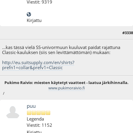
Viestit: 9319
Kirjattu
#3338
12.01.16 - klo:22:30
...kas tässä vielä SS-univormuun kuuluvat paidat rajattuna
Classic-kauluksen (siis sen levittämättömän) mukaan:
http://eu.suitsupply.com/en/shirts?
prefn1=collar&prefv1=Classic
Pukimo Raivio: miesten käytetyt vaatteet - laatua järkihinnalla.
www.pukimoraivio.fi
/
puu
Legenda
Viestit: 1152
Kirjattu