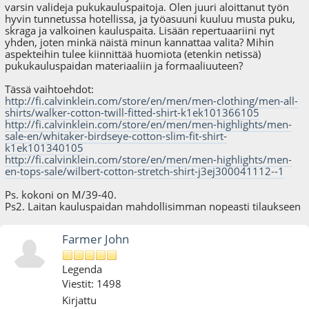
varsin valideja pukukauluspaitoja. Olen juuri aloittanut työn
hyvin tunnetussa hotellissa, ja työasuuni kuuluu musta puku,
skraga ja valkoinen kauluspaita. Lisään repertuaariini nyt
yhden, joten minkä näistä minun kannattaa valita? Mihin
aspekteihin tulee kiinnittää huomiota (etenkin netissä)
pukukauluspaidan materiaaliin ja formaaliuuteen?
Tässä vaihtoehdot:
http://fi.calvinklein.com/store/en/men/men-clothing/men-all-
shirts/walker-cotton-twill-fitted-shirt-k1ek101366105
http://fi.calvinklein.com/store/en/men/men-highlights/men-
sale-en/whitaker-birdseye-cotton-slim-fit-shirt-
k1ek101340105
http://fi.calvinklein.com/store/en/men/men-highlights/men-
en-tops-sale/wilbert-cotton-stretch-shirt-j3ej300041112--1
Ps. kokoni on M/39-40.
Ps2. Laitan kauluspaidan mahdollisimman nopeasti tilaukseen
Farmer John
Legenda
Viestit: 1498
Kirjattu