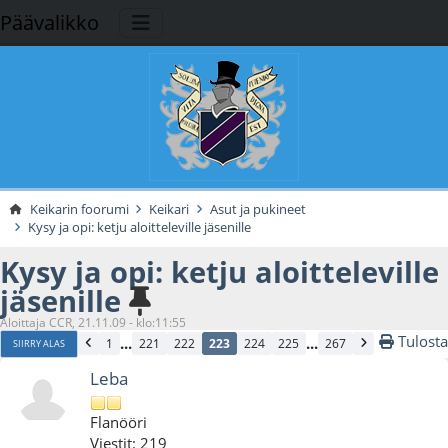
Päävalikko
Keikarin foorumi
Keikari
Asut ja pukineet
Kysy ja opi: ketju aloitteleville jäsenille
Kysy ja opi: ketju aloitteleville
jäsenille
Aloittaja CCR, 21.11.09 - klo:11:55
Tulosta
...
...
1
221
222
223
224
225
267
SIIRRY ALAS
Leba
Flanööri
Viestit: 219