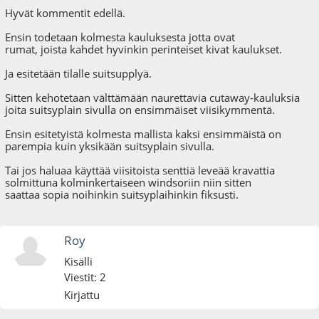
Hyvät kommentit edellä.
Ensin todetaan kolmesta kauluksesta jotta ovat
rumat, joista kahdet hyvinkin perinteiset kivat kaulukset.
Ja esitetään tilalle suitsupplyä.
Sitten kehotetaan välttämään naurettavia cutaway-kauluksia
joita suitsyplain sivulla on ensimmäiset viisikymmentä.
Ensin esitetyistä kolmesta mallista kaksi ensimmäistä on
parempia kuin yksikään suitsyplain sivulla.
Tai jos haluaa käyttää viisitoista senttiä leveää kravattia
solmittuna kolminkertaiseen windsoriin niin sitten
saattaa sopia noihinkin suitsyplaihinkin fiksusti.
Roy
Kisälli
Viestit: 2
Kirjattu