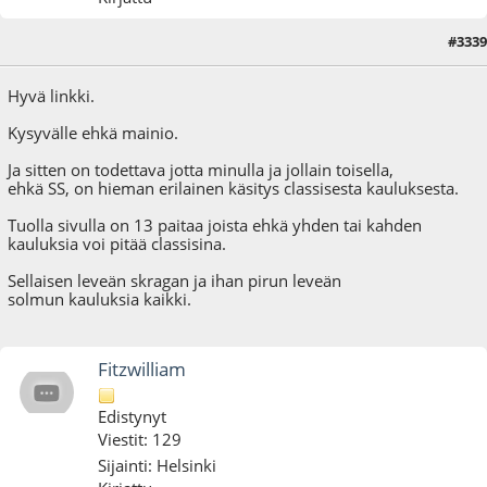
#3339
12.01.16 - klo:22:39
Hyvä linkki.
Kysyvälle ehkä mainio.
Ja sitten on todettava jotta minulla ja jollain toisella,
ehkä SS, on hieman erilainen käsitys classisesta kauluksesta.
Tuolla sivulla on 13 paitaa joista ehkä yhden tai kahden
kauluksia voi pitää classisina.
Sellaisen leveän skragan ja ihan pirun leveän
solmun kauluksia kaikki.
Fitzwilliam
Edistynyt
Viestit: 129
Sijainti: Helsinki