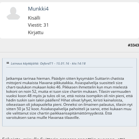
Munkki4
Kisälli
Viestit: 31
Kirjattu
#3343
15.01.16 - klo:15:12
Lainaus käyttäjältä: Oxford71 - 15.01.16 - klo:14:18
Jatkampa tarinaa hieman. Päädyin sitten kysymään Suittarin chatista
mittojeni mukaista Havana-pikkutakkia. Asiaspalvelija suositteli size
chart-taulukon mukaan koko 46. Pikkasen ihmettelin kun mun mielestä
kokoni on noin 52, mutta ei tuon size chartin mukaan. Tilasin varmuuden
vuoksi koon 48 myös ja tulos oli se, että noista isompikin oli niin pieni, että
hädin tuskin sain takin päälleni! Hihat olivat lyhyet, kiristi kainaloista,
oikeastaan oli jokapuolelta pieni. Onneksi on ilmainen palautus, tilasin nyt
sitten 50 ja 52 koot. Asiakaspalvelija pahoitteli ja sanoi, ettei kukaan muu
ole valittanut size chartin paikkaansapitämättömyydestä. Että
varoituksen sana muille Havanaa tilaaville.