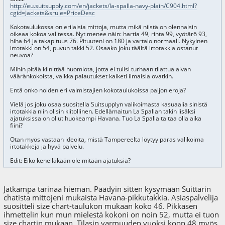
http://eu.suitsupply.com/en/jackets/la-spalla-navy-plain/C904.html?
cgid=Jackets&srule=PriceDesc
Kokotaulukossa on erilaisia mittoja, mutta mikä niistä on olennaisin
oikeaa kokoa valitessa. Nyt menee näin: hartia 49, rinta 99, vyötärö 93,
hiha 64 ja takapituus 76. Pituuteni on 180 ja vartalo normaali. Nykyinen
irtotakki on 54, puvun takki 52. Osaako joku täältä irtotakkia ostanut
neuvoa?
Mihin pitää kiinittää huomiota, jotta ei tulisi turhaan tilattua aivan
vääränkokoista, vaikka palautukset kaiketi ilmaisia ovatkin.
Entä onko noiden eri valmistajien kokotaulukoissa paljon eroja?
Vielä jos joku osaa suositella Suitsupplyn valikoimasta kasuaalia sinistä
irtotakkia niin olisin kiitollinen. Edellämaitun La Spallan takin lisäksi
ajatuksissa on ollut huokeampi Havana. Tuo La Spalla taitaa olla aika
fiini?
Otan myös vastaan ideoita, mistä Tampereelta löytyy paras valikoima
irtotakkeja ja hyvä palvelu.
Edit: Eikö kenelläkään ole mitään ajatuksia?
Jatkampa tarinaa hieman. Päädyin sitten kysymään Suittarin
chatista mittojeni mukaista Havana-pikkutakkia. Asiaspalvelija
suositteli size chart-taulukon mukaan koko 46. Pikkasen
ihmettelin kun mun mielestä kokoni on noin 52, mutta ei tuon
size chartin mukaan. Tilasin varmuuden vuoksi koon 48 myös