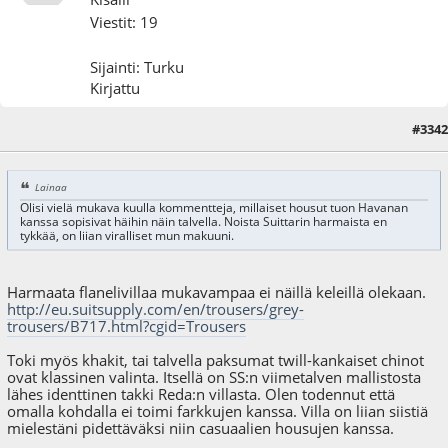
Viestit: 19
Sijainti: Turku
Kirjattu
#3342
15.01.16 - klo:15:00
Lainaa
Olisi vielä mukava kuulla kommentteja, millaiset housut tuon Havanan
kanssa sopisivat häihin näin talvella. Noista Suittarin harmaista en
tykkää, on liian viralliset mun makuuni.
Harmaata flanelivillaa mukavampaa ei näillä keleillä olekaan.
http://eu.suitsupply.com/en/trousers/grey-
trousers/B717.html?cgid=Trousers
Toki myös khakit, tai talvella paksumat twill-kankaiset chinot
ovat klassinen valinta. Itsellä on SS:n viimetalven mallistosta
lähes identtinen takki Reda:n villasta. Olen todennut että
omalla kohdalla ei toimi farkkujen kanssa. Villa on liian siistiä
mielestäni pidettäväksi niin casuaalien housujen kanssa.