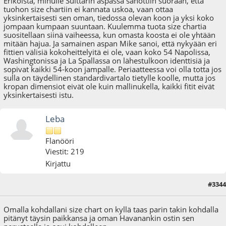
Erikoista, minulle Suittarin aspassa sanottiin suoraan, että
tuohon size chartiin ei kannata uskoa, vaan ottaa
yksinkertaisesti sen oman, tiedossa olevan koon ja yksi koko
jompaan kumpaan suuntaan. Kuulemma tuota size chartia
suositellaan siinä vaiheessa, kun omasta koosta ei ole yhtään
mitään hajua. Ja samainen aspan Mike sanoi, että nykyään eri
fittien välisiä kokoheittelyitä ei ole, vaan koko 54 Napolissa,
Washingtonissa ja La Spallassa on lähestulkoon identtisiä ja
sopivat kaikki 54-koon jampalle. Periaatteessa voi olla totta jos
sulla on täydellinen standardivartalo tietylle koolle, mutta jos
kropan dimensiot eivät ole kuin mallinukella, kaikki fitit eivät
yksinkertaisesti istu.
Leba
Flanööri
Viestit: 219
Kirjattu
#3344
15.01.16 - klo:15:18
Omalla kohdallani size chart on kyllä taas parin takin kohdalla
pitänyt täysin paikkansa ja oman Havanankin ostin sen