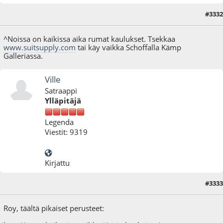
#3332
12.01.16 - klo:20:06
^Noissa on kaikissa aika rumat kaulukset. Tsekkaa
www.suitsupply.com
tai käy vaikka Schoffalla Kämp
Galleriassa.
Ville
Satraappi
Ylläpitäjä
Legenda
Viestit: 9319
Kirjattu
#3333
12.01.16 - klo:20:10
Roy, täältä pikaiset perusteet: