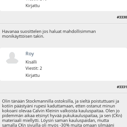
Kirjattu
#3330
07.01.16 - klo:21:09
Havanaa suosittelen jos haluat mahdollisimman
monikäyttöisen takin.
Roy
Kisälli
Viestit: 2
Kirjattu
#3331
12.01.16 - klo:19:58
Olin tänään Stockmannilla ostoksilla, ja sieltä poistuttuani ja
kotiin päästyäni rupesi kaduttamaan, etten ostanut minun
kokoani olevaa Calvin Kleinin valkoista kauluspaitaa. Olen jo
pidemmän aikaa etsinyt hyvää pukukauluspaitaa, ja sen (CKn)
materiaali miellytti. Löysin saman kauluspaidan, mutta
samalla CKn sivuilla oli myös -30% muita omaan silmääni