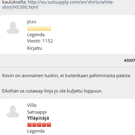
kauluksella:
http://eu.suitsupply.com/en/shirts/white-
shirt/H5390.html
puu
Legenda
Viestit: 1152
Kirjattu
#3337
12.01.16 - klo:21:29
Kovin on avonainen tuokin, ei kuitenkaan pahimmasta päästä.
Eiköhän se cutaway-linja jo ole kuljettu loppuun.
Ville
Satraappi
Ylläpitäjä
Legenda