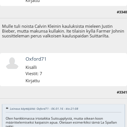
Kirjattu
#3340
13.01.16 - klo:13:22
Mulle tuli noista Calvin Kleinin kauluksista mieleen Justin
Bieber, mutta makunsa kullakin. Ite tilaisin kyllä Farmer Johnin
suositteleman perus valkoisen kauluspaidan Suittarilta.
Oxford71
Kisälli
Viestit: 7
Kirjattu
#3341
15.01.16 - klo:14:18
Viimeisin muokkaus
: 28.01.16 - klo:15:47 käyttäjältä Oxford71
Lainaus käyttäjältä: Oxford71 - 06.01.16 - klo:21:08
Olen hankkimassa irtotakkia Suitsupplystä, mutta oikean koon
määrittelemiseksi kaipaisin apua. Otetaan esimerkiksi tämä La Spallan
takki: