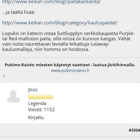
http://www.keikari.com/blogi/paitakankaista/
...ja täältä lisää:
http://www.keikari.com/blogi/category/kauluspaidat/
Lopuksi on kätevin ostaa SuitSupplyn verkkokaupasta Purple-
tai Red-malliston paita, sillä niissä on kunnon kangas. Vältät
vain noita naurettavan leveälle leikattuja cutaway-
kaulusmalleja, niin homma on hoidossa.
Pukimo Raivio: miesten käytetyt vaatteet - laatua järkihinnalla.
www.pukimoraivio.fi
/
puu
Legenda
Viestit: 1152
Kirjattu
#3334
12.01.16 - klo:20:45