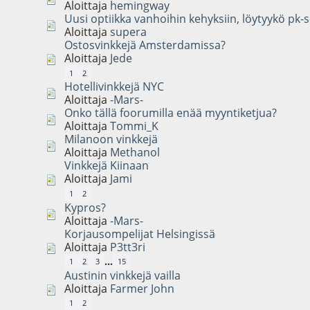
Aloittaja
hemingway
Uusi optiikka vanhoihin kehyksiin, löytyykö pk-
Aloittaja
supera
Ostosvinkkejä Amsterdamissa?
Aloittaja
Jede
1
2
Hotellivinkkejä NYC
Aloittaja
-Mars-
Onko tällä foorumilla enää myyntiketjua?
Aloittaja
Tommi_K
Milanoon vinkkejä
Aloittaja
Methanol
Vinkkejä Kiinaan
Aloittaja
Jami
1
2
Kypros?
Aloittaja
-Mars-
Korjausompelijat Helsingissä
Aloittaja
P3tt3ri
...
1
2
3
15
Austinin vinkkejä vailla
Aloittaja
Farmer John
1
2