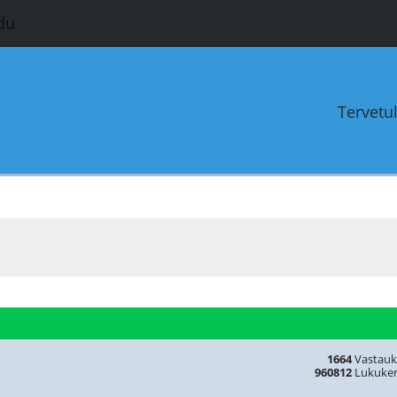
du
Tervetu
1664
Vastauk
960812
Lukuker