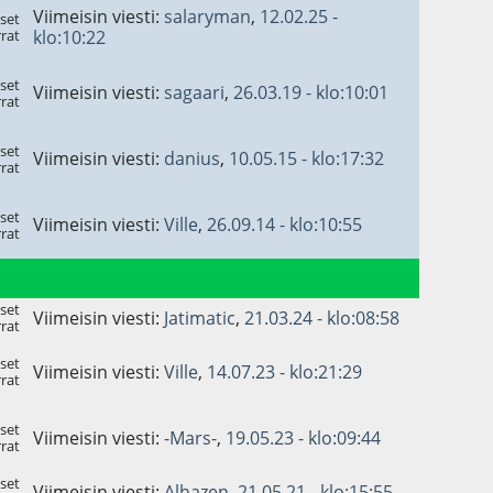
Viimeisin viesti:
salaryman
,
12.02.25 -
set
rat
klo:10:22
set
Viimeisin viesti:
sagaari
,
26.03.19 - klo:10:01
rat
set
Viimeisin viesti:
danius
,
10.05.15 - klo:17:32
rat
set
Viimeisin viesti:
Ville
,
26.09.14 - klo:10:55
rat
set
Viimeisin viesti:
Jatimatic
,
21.03.24 - klo:08:58
rat
set
Viimeisin viesti:
Ville
,
14.07.23 - klo:21:29
rat
set
Viimeisin viesti:
-Mars-
,
19.05.23 - klo:09:44
rat
set
Viimeisin viesti:
Alhazen
,
21.05.21 - klo:15:55