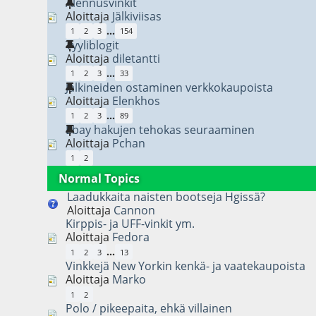
Alennusvinkit
Aloittaja
Jälkiviisas
...
1
2
3
154
Tyyliblogit
Aloittaja
diletantti
...
1
2
3
33
Jalkineiden ostaminen verkkokaupoista
Aloittaja
Elenkhos
...
1
2
3
89
Ebay hakujen tehokas seuraaminen
Aloittaja
Pchan
1
2
Normal Topics
Laadukkaita naisten bootseja Hgissä?
Aloittaja
Cannon
Kirppis- ja UFF-vinkit ym.
Aloittaja
Fedora
...
1
2
3
13
Vinkkejä New Yorkin kenkä- ja vaatekaupoista
Aloittaja
Marko
1
2
Polo / pikeepaita, ehkä villainen