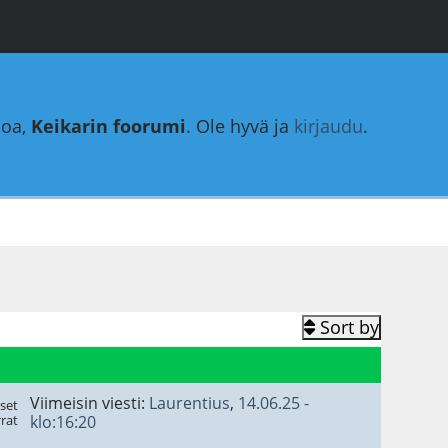
loa,
Keikarin foorumi
. Ole hyvä ja
kirjaudu
.
Sort by
Viimeisin viesti:
Laurentius
,
14.06.25 -
set
rat
klo:16:20