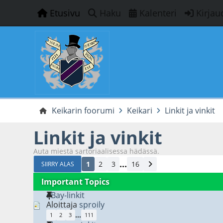
Etusivu
Haku
Kalenteri
Kirjau
Keikarin foorumi
Keikari
Linkit ja vinkit
Linkit ja vinkit
Auta miestä sartoriaalisessa hädässä.
...
1
2
3
16
SIIRRY ALAS
Important Topics
eBay-linkit
Aloittaja
sproily
...
1
2
3
111