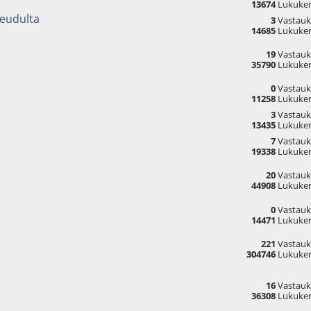
13674
Lukuker
seudulta
3
Vastauk
14685
Lukuker
19
Vastauk
35790
Lukuker
0
Vastauk
11258
Lukuker
3
Vastauk
13435
Lukuker
7
Vastauk
19338
Lukuker
20
Vastauk
44908
Lukuker
0
Vastauk
14471
Lukuker
221
Vastauk
304746
Lukuker
16
Vastauk
36308
Lukuker