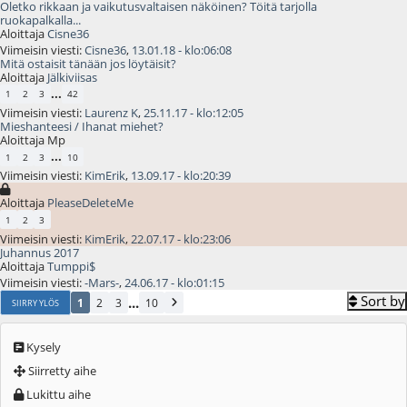
Oletko rikkaan ja vaikutusvaltaisen näköinen? Töitä tarjolla
ruokapalkalla...
Aloittaja
Cisne36
Viimeisin viesti:
Cisne36
,
13.01.18 - klo:06:08
Mitä ostaisit tänään jos löytäisit?
Aloittaja
Jälkiviisas
...
1
2
3
42
Viimeisin viesti:
Laurenz K
,
25.11.17 - klo:12:05
Mieshanteesi / Ihanat miehet?
Aloittaja Mp
...
1
2
3
10
Viimeisin viesti:
KimErik
,
13.09.17 - klo:20:39
.
Aloittaja
PleaseDeleteMe
1
2
3
Viimeisin viesti:
KimErik
,
22.07.17 - klo:23:06
Juhannus 2017
Aloittaja
Tumppi$
Viimeisin viesti:
-Mars-
,
24.06.17 - klo:01:15
Sort by
...
1
2
3
10
SIIRRY YLÖS
Kysely
Siirretty aihe
Lukittu aihe