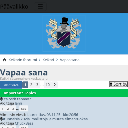
Päävalikko
Keikarin foorumi
Keikari
Vapaa sana
Vapaa sana
Kaikki satunnainen keskustelu.
Sort by
...
1
2
3
10
SIIRRY ALAS
Important Topics
Mitä ostit tänään?
Aloittaja
Jami
...
1
2
3
592
Viimeisin viesti:
Laurentius
,
08.11.25 - klo:20:56
Satunnaisia kuvia, mallistoja ja muuta silmänruokaa
Aloittaja
ChuckBass