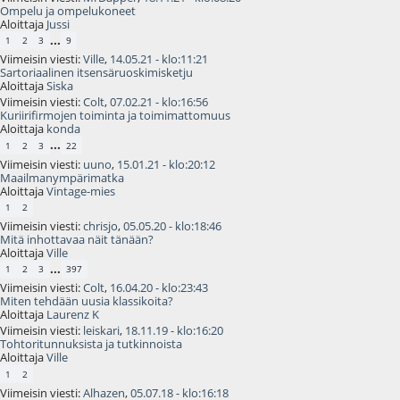
Ompelu ja ompelukoneet
Aloittaja
Jussi
...
1
2
3
9
Viimeisin viesti:
Ville
,
14.05.21 - klo:11:21
Sartoriaalinen itsensäruoskimisketju
Aloittaja
Siska
Viimeisin viesti:
Colt
,
07.02.21 - klo:16:56
Kuriirifirmojen toiminta ja toimimattomuus
Aloittaja
konda
...
1
2
3
22
Viimeisin viesti:
uuno
,
15.01.21 - klo:20:12
Maailmanympärimatka
Aloittaja
Vintage-mies
1
2
Viimeisin viesti:
chrisjo
,
05.05.20 - klo:18:46
Mitä inhottavaa näit tänään?
Aloittaja
Ville
...
1
2
3
397
Viimeisin viesti:
Colt
,
16.04.20 - klo:23:43
Miten tehdään uusia klassikoita?
Aloittaja
Laurenz K
Viimeisin viesti:
leiskari
,
18.11.19 - klo:16:20
Tohtoritunnuksista ja tutkinnoista
Aloittaja
Ville
1
2
Viimeisin viesti:
Alhazen
,
05.07.18 - klo:16:18