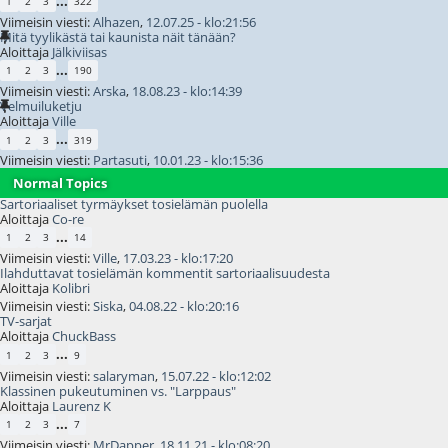
...
1
2
3
322
Viimeisin viesti:
Alhazen
,
12.07.25 - klo:21:56
Mitä tyylikästä tai kaunista näit tänään?
Aloittaja
Jälkiviisas
...
1
2
3
190
Viimeisin viesti:
Arska
,
18.08.23 - klo:14:39
Velmuiluketju
Aloittaja
Ville
...
1
2
3
319
Viimeisin viesti:
Partasuti
,
10.01.23 - klo:15:36
Normal Topics
Sartoriaaliset tyrmäykset tosielämän puolella
Aloittaja
Co-re
...
1
2
3
14
Viimeisin viesti:
Ville
,
17.03.23 - klo:17:20
Ilahduttavat tosielämän kommentit sartoriaalisuudesta
Aloittaja
Kolibri
Viimeisin viesti:
Siska
,
04.08.22 - klo:20:16
TV-sarjat
Aloittaja
ChuckBass
...
1
2
3
9
Viimeisin viesti:
salaryman
,
15.07.22 - klo:12:02
Klassinen pukeutuminen vs. "Larppaus"
Aloittaja
Laurenz K
...
1
2
3
7
Viimeisin viesti:
MrDapper
,
18.11.21 - klo:08:20