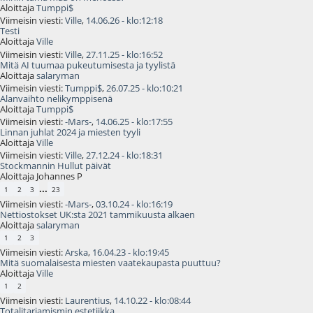
Aloittaja
Tumppi$
Viimeisin viesti:
Ville
,
14.06.26 - klo:12:18
Testi
Aloittaja
Ville
Viimeisin viesti:
Ville
,
27.11.25 - klo:16:52
Mitä AI tuumaa pukeutumisesta ja tyylistä
Aloittaja
salaryman
Viimeisin viesti:
Tumppi$
,
26.07.25 - klo:10:21
Alanvaihto nelikymppisenä
Aloittaja
Tumppi$
Viimeisin viesti:
-Mars-
,
14.06.25 - klo:17:55
Linnan juhlat 2024 ja miesten tyyli
Aloittaja
Ville
Viimeisin viesti:
Ville
,
27.12.24 - klo:18:31
Stockmannin Hullut päivät
Aloittaja Johannes P
...
1
2
3
23
Viimeisin viesti:
-Mars-
,
03.10.24 - klo:16:19
Nettiostokset UK:sta 2021 tammikuusta alkaen
Aloittaja
salaryman
1
2
3
Viimeisin viesti:
Arska
,
16.04.23 - klo:19:45
Mitä suomalaisesta miesten vaatekaupasta puuttuu?
Aloittaja
Ville
1
2
Viimeisin viesti:
Laurentius
,
14.10.22 - klo:08:44
Totalitariamismin estetiikka