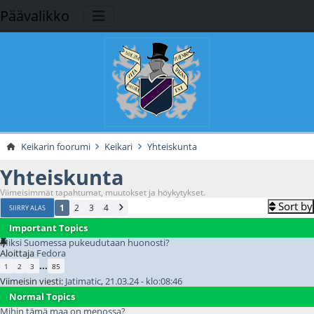
Päävalikko
Keikarin foorumi
Keikari
Yhteiskunta
Yhteiskunta
Viimeisimmät tapahtumat, muutokset ja höykytykset.
Sort by
1
2
3
4
SIIRRY ALAS
Important Topics
Miksi Suomessa pukeudutaan huonosti?
Aloittaja
Fedora
...
1
2
3
85
Viimeisin viesti:
Jatimatic
,
21.03.24 - klo:08:46
Normal Topics
Mihin tämä maa on menossa?