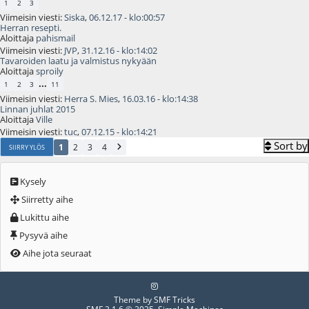
1
2
3
Viimeisin viesti:
Siska
,
06.12.17 - klo:00:57
Herran resepti.
Aloittaja
pahismail
Viimeisin viesti:
JVP
,
31.12.16 - klo:14:02
Tavaroiden laatu ja valmistus nykyään
Aloittaja
sproily
...
1
2
3
11
Viimeisin viesti:
Herra S. Mies
,
16.03.16 - klo:14:38
Linnan juhlat 2015
Aloittaja
Ville
Viimeisin viesti:
tuc
,
07.12.15 - klo:14:21
Sort by
1
2
3
4
SIIRRY YLÖS
Kysely
Siirretty aihe
Lukittu aihe
Pysyvä aihe
Aihe jota seuraat
Theme by
SMF Tricks