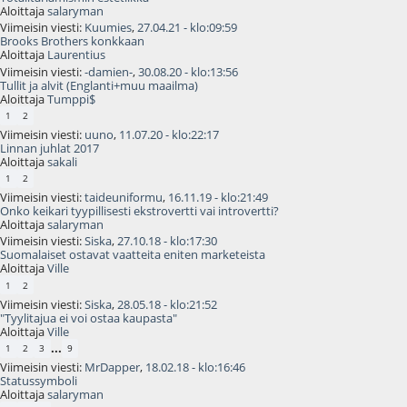
Aloittaja
salaryman
Viimeisin viesti:
Kuumies
,
27.04.21 - klo:09:59
Brooks Brothers konkkaan
Aloittaja
Laurentius
Viimeisin viesti:
-damien-
,
30.08.20 - klo:13:56
Tullit ja alvit (Englanti+muu maailma)
Aloittaja
Tumppi$
1
2
Viimeisin viesti:
uuno
,
11.07.20 - klo:22:17
Linnan juhlat 2017
Aloittaja
sakali
1
2
Viimeisin viesti:
taideuniformu
,
16.11.19 - klo:21:49
Onko keikari tyypillisesti ekstrovertti vai introvertti?
Aloittaja
salaryman
Viimeisin viesti:
Siska
,
27.10.18 - klo:17:30
Suomalaiset ostavat vaatteita eniten marketeista
Aloittaja
Ville
1
2
Viimeisin viesti:
Siska
,
28.05.18 - klo:21:52
"Tyylitajua ei voi ostaa kaupasta"
Aloittaja
Ville
...
1
2
3
9
Viimeisin viesti:
MrDapper
,
18.02.18 - klo:16:46
Statussymboli
Aloittaja
salaryman