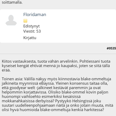
soittamalla.
Floridaman
Edistynyt
Viestit: 53
Kirjattu
#9535
05.09.25 - klo:18:57
Kiitos vastauksesta, tuota vähän arvelinkin. Pohtiessani tuota
kyseiset kengät ehtivät mennä jo kaupaksi, joten se siitä tällä
erää.
Toinen asia: Välillä näkyy myös kiinnostavia blake-ommeltuja
jalkineita myynnissä eBayssa. Yleinen konsensus taitaa olla,
että goodyear welt -jalkineet kestävät paremmin ja ovat
helpommin korjattavissa. Olisiko blake-ommel kovin paljon
huonompi vaihtoehto esimerkiksi kesäisissä
mokkanahkaisissa derbyissä? Pystyykö Helsingissä joku
suutari uudelleenpohjaamaan näitä ja onko jotain muuta, mitä
olisi hyvä huomioida blake-ommeltuja kenkiä harkitessa?