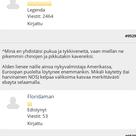
Legenda
Viestit: 2464
Kirjattu
#9529
22.06.25 - klo:16:25
^Minä en yhdistäisi pukua ja tykkiveneitä, vaan miellän ne
pikemmin chinojen ja pikkutakin kavereiksi.
Alden lienee näille ainoa nykyvalmistaja Amerikassa,
Euroopan puolelta löytynee enemmänkin. Mikäli käytetty (tai
harvinainen NOS) kelpaa valikoima kasvaa merkittävästi
ebayta selaamalla.
Floridaman
Edistynyt
Viestit: 53
Kirjattu
#9530