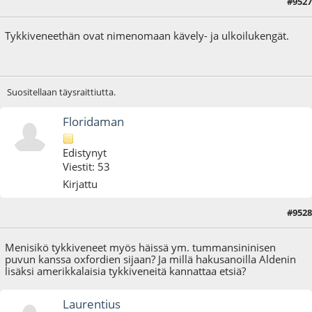
#9527
21.06.25 - klo:15:25
Tykkiveneethän ovat nimenomaan kävely- ja ulkoilukengät.
Suositellaan täysraittiutta.
Floridaman
Edistynyt
Viestit: 53
Kirjattu
#9528
22.06.25 - klo:11:36
Menisikö tykkiveneet myös häissä ym. tummansininisen
puvun kanssa oxfordien sijaan? Ja millä hakusanoilla Aldenin
lisäksi amerikkalaisia tykkiveneitä kannattaa etsiä?
Laurentius