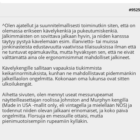
#9525
20.06.25 - klo:18:33
^Olen ajatellut ja suunnitelmallisesti toiminutkin siten, että on
olemassa erikseen kävelykenkiä ja pukeutumiskenkiä.
Jälkimmäisten on sovittava jalkaan hyvin, ja niiden kansssa
täytyy pystyä kävelemään esim. illanvietto- tai muissa
jonkinasteista edustavuutta vaativissa tilaisuuksissa ilman että
ne tuntuvat epämukavilta, mutta hyväksyen sen, että ne eivät
välttämättä aina ole ergonomisimmat mahdolliset jalkineet.
Kävelykengille sallitaan vapauksia tiukimmista
keikarinormituksista, kunhan ne mahdollistavat pidemmänkin
jalkeillaolon ongelmitta. Kokonaan oma lukunsa ovat sitten
ulkoilukengät.
Aihetta sivuten, olen mennyt useat messurupeamat
näytteilleasettajan roolissa Johnston and Murphyn kengillä
(Made in USA -mallit only, eli vintagella ja mielellään NOS) ja
todennut niiden olevan jalkaani erinomaiset, ja koko päivä
ongelmitta. Florsuja en messuille ottaisi, mutta
pienimuotoisempiin rupeamiin kylläkin.