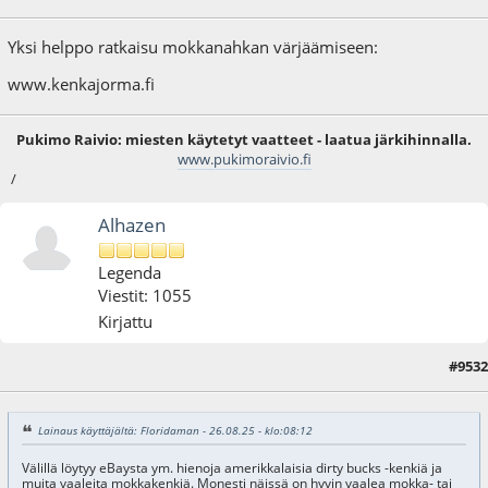
Yksi helppo ratkaisu mokkanahkan värjäämiseen:
www.kenkajorma.fi
Pukimo Raivio: miesten käytetyt vaatteet - laatua järkihinnalla.
www.pukimoraivio.fi
/
Alhazen
Legenda
Viestit: 1055
Kirjattu
#9532
27.08.25 - klo:09:28
Lainaus käyttäjältä: Floridaman - 26.08.25 - klo:08:12
Välillä löytyy eBaysta ym. hienoja amerikkalaisia dirty bucks -kenkiä ja
muita vaaleita mokkakenkiä. Monesti näissä on hyvin vaalea mokka- tai