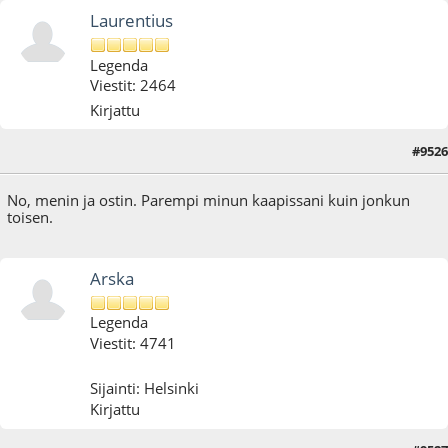
Laurentius
Legenda
Viestit: 2464
Kirjattu
#9526
20.06.25 - klo:21:18
No, menin ja ostin. Parempi minun kaapissani kuin jonkun
toisen.
Arska
Legenda
Viestit: 4741
Sijainti: Helsinki
Kirjattu