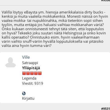
26.08.25 - klo:08:12
Välillä löytyy eBaysta ym. hienoja amerikkalaisia dirty bucks -
kenkiä ja muita vaaleita mokkakenkiä. Monesti näissä on hyvin
vaalea mokka- tai nupukkinahka, mikä tietenkin sopii siihen
tyyliin, mutta entäpä jos haluaisi vaihtaa mokkanahan väriä?
Onko kukaan onnistuneesti tehnyt tätä siten, että lopputulos
on hyvä? Tekeekö joku suutari näitä Helsingissä ja onko kovin
kallis operaatio? Onnistuuko esim. hyvin vaaleanharmaan
värin vaihto snuff-väriin hyvällä lopputuloksella vai pitäisikö
valita aina hyvin tumma väri?
Ville
Satraappi
Ylläpitäjä
Legenda
Viestit: 9319
Kirjattu
#9531
26.08.25 - klo:17:16