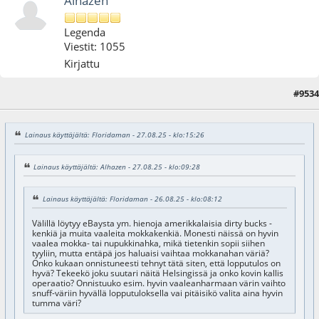
Alhazen
Legenda
Viestit: 1055
Kirjattu
#9534
28.08.25 - klo:12:47
Lainaus käyttäjältä: Floridaman - 27.08.25 - klo:15:26
Lainaus käyttäjältä: Alhazen - 27.08.25 - klo:09:28
Lainaus käyttäjältä: Floridaman - 26.08.25 - klo:08:12
Välillä löytyy eBaysta ym. hienoja amerikkalaisia dirty bucks -
kenkiä ja muita vaaleita mokkakenkiä. Monesti näissä on hyvin
vaalea mokka- tai nupukkinahka, mikä tietenkin sopii siihen
tyyliin, mutta entäpä jos haluaisi vaihtaa mokkanahan väriä?
Onko kukaan onnistuneesti tehnyt tätä siten, että lopputulos on
hyvä? Tekeekö joku suutari näitä Helsingissä ja onko kovin kallis
operaatio? Onnistuuko esim. hyvin vaaleanharmaan värin vaihto
snuff-väriin hyvällä lopputuloksella vai pitäisikö valita aina hyvin
tumma väri?