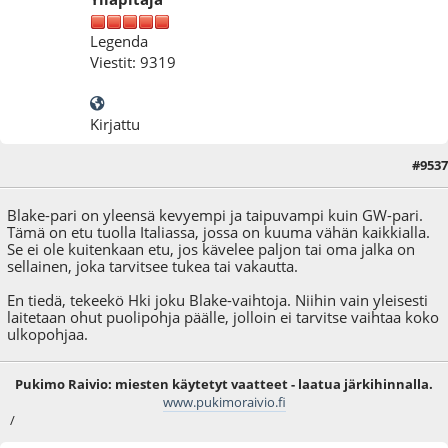
Legenda
Viestit: 9319
Kirjattu
#9537
09.09.25 - klo:09:36
Blake-pari on yleensä kevyempi ja taipuvampi kuin GW-pari.
Tämä on etu tuolla Italiassa, jossa on kuuma vähän kaikkialla.
Se ei ole kuitenkaan etu, jos kävelee paljon tai oma jalka on
sellainen, joka tarvitsee tukea tai vakautta.
En tiedä, tekeekö Hki joku Blake-vaihtoja. Niihin vain yleisesti
laitetaan ohut puolipohja päälle, jolloin ei tarvitse vaihtaa koko
ulkopohjaa.
Pukimo Raivio: miesten käytetyt vaatteet - laatua järkihinnalla.
www.pukimoraivio.fi
/