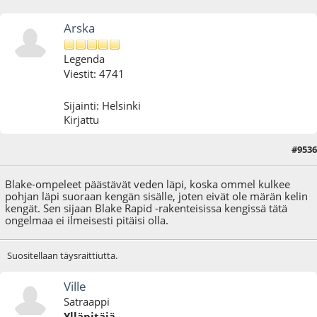
Arska
Legenda
Viestit: 4741
Sijainti: Helsinki
Kirjattu
#9536
08.09.25 - klo:16:19
Blake-ompeleet päästävät veden läpi, koska ommel kulkee
pohjan läpi suoraan kengän sisälle, joten eivät ole märän kelin
kengät. Sen sijaan Blake Rapid -rakenteisissa kengissä tätä
ongelmaa ei ilmeisesti pitäisi olla.
Suositellaan täysraittiutta.
Ville
Satraappi
Ylläpitäjä