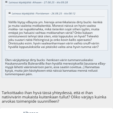
Lainaus käyttäjältä: Alhazen - 27.08.25 - klo:09:28
Lainaus käyttäjältä: Floridaman - 26.08.25 - klo:08:12
Välillä löytyy eBaysta ym. hienoja amerikkalaisia dirty bucks -kenkiä
ja muita vaaleita mokkakenkiä. Monesti näissä on hyvin vaalea
mokka- tai nupukkinahka, mikä tietenkin sopii siihen tyyliin, mutta
entäpä jos haluaisi vaihtaa mokkanahan väriä? Onko kukaan
onnistuneesti tehnyt tätä siten, että lopputulos on hyvä? Tekeekö
joku suutari näitä Helsingissä ja onko kovin kallis operaatio?
Onnistuuko esim. hyvin vaaleanharmaan värin vaihto snuff-väriin
hyvällä lopputuloksella vai pitäisikö valita aina hyvin tumma väri?
Olen värjäyttänyt dirty bucks -henkisen värin tummanruskeaksi
Haukanvuorella Bulevardilla ihan hyvällä menestyksellä (taustana eBay-
myyjä lähetti vääränvärisen parin, asia saatiin sovittua...) Kannattaa
kysyä, mutta jäin käsitykseen että näissä kannattaa mennä reilusti
tummempaan päin.
Tarkoittaako ihan hyvä tässä yhteydessä, että ei ihan
natiivivärin mukaista kuitenkaan tullut? Oliko värjäys kuinka
arvokas toimenpide suunnilleen?