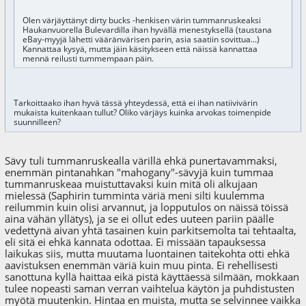
Olen värjäyttänyt dirty bucks -henkisen värin tummanruskeaksi
Haukanvuorella Bulevardilla ihan hyvällä menestyksellä (taustana
eBay-myyjä lähetti vääränvärisen parin, asia saatiin sovittua...)
Kannattaa kysyä, mutta jäin käsitykseen että näissä kannattaa
mennä reilusti tummempaan päin.
Tarkoittaako ihan hyvä tässä yhteydessä, että ei ihan natiivivärin
mukaista kuitenkaan tullut? Oliko värjäys kuinka arvokas toimenpide
suunnilleen?
Sävy tuli tummanruskealla värillä ehkä punertavammaksi,
enemmän pintanahkan "mahogany"-sävyjä kuin tummaa
tummanruskeaa muistuttavaksi kuin mitä oli alkujaan
mielessä (Saphirin tumminta väriä meni silti kuulemma
reilummin kuin olisi arvannut, ja lopputulos on näissä töissä
aina vähän yllätys), ja se ei ollut edes uuteen pariin päälle
vedettynä aivan yhtä tasainen kuin parkitsemolta tai tehtaalta,
eli sitä ei ehkä kannata odottaa. Ei missään tapauksessa
laikukas siis, mutta muutama luontainen taitekohta otti ehkä
aavistuksen enemmän väriä kuin muu pinta. Ei rehellisesti
sanottuna kyllä haittaa eikä pistä käyttäessä silmään, mokkaan
tulee nopeasti saman verran vaihtelua käytön ja puhdistusten
myötä muutenkin. Hintaa en muista, mutta se selvinnee vaikka