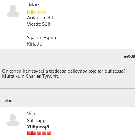
-Mars-
Auktoriteetti
Viestit: 528
Sijainti: Espoo
Kirjattu
#9538
19.09.25 - klo:13:13
Onkohan herrasväellä tiedossa pellavapaitoja tarjouksessa?
Muita kuin Charles Tyrwhit.
--
-Mars-
Ville
Satraappi
Ylläpitäjä