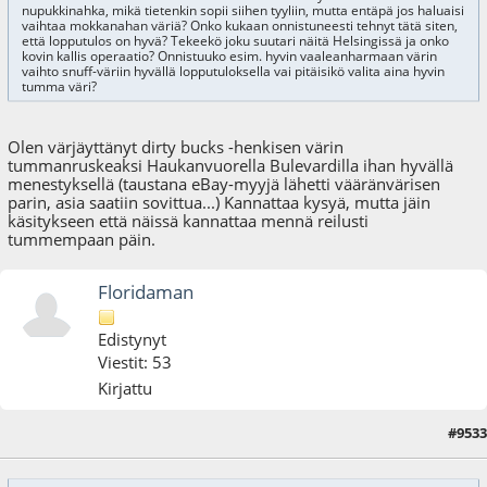
nupukkinahka, mikä tietenkin sopii siihen tyyliin, mutta entäpä jos haluaisi
vaihtaa mokkanahan väriä? Onko kukaan onnistuneesti tehnyt tätä siten,
että lopputulos on hyvä? Tekeekö joku suutari näitä Helsingissä ja onko
kovin kallis operaatio? Onnistuuko esim. hyvin vaaleanharmaan värin
vaihto snuff-väriin hyvällä lopputuloksella vai pitäisikö valita aina hyvin
tumma väri?
Olen värjäyttänyt dirty bucks -henkisen värin
tummanruskeaksi Haukanvuorella Bulevardilla ihan hyvällä
menestyksellä (taustana eBay-myyjä lähetti vääränvärisen
parin, asia saatiin sovittua...) Kannattaa kysyä, mutta jäin
käsitykseen että näissä kannattaa mennä reilusti
tummempaan päin.
Floridaman
Edistynyt
Viestit: 53
Kirjattu
#9533
27.08.25 - klo:15:26