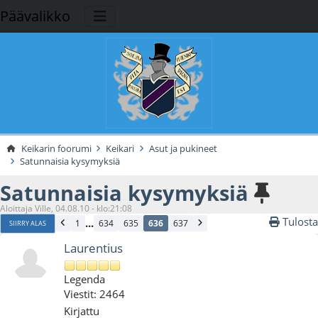
Päävalikko
Keikarin foorumi
Keikari
Asut ja pukineet
Satunnaisia kysymyksiä
Satunnaisia kysymyksiä
Aloittaja Ville, 04.08.10 - klo:21:08
Tulosta
...
1
634
635
636
637
SIIRRY ALAS
Laurentius
Legenda
Viestit: 2464
Kirjattu