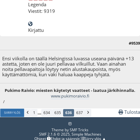
Legenda
Viestit: 9319
Kirjattu
#9539
20.09.25 - klo:19:22
Ensi viikolla on täällä Helsingissä luvassa useana päivänä +13
astetta, joten en ole juuri pellavaa vilkuillut. Vaan ainahan
noita pellavapaitoja löytyy netin alustakaupoista, myös
käyttämättömiä, kun väki haluaa kaappeja tyhjätä.
Pukimo Raivio: miesten käytetyt vaatteet - laatua järkihinnalla.
www.pukimoraivio.fi
/
Tulosta
...
1
634
635
636
637
SIIRRY YLÖS
Theme by
SMF Tricks
SMF 2.1.6 © 2025
,
Simple Machines
Ohjeet
Ehdot ja säännöt
Siirry ylös ▲