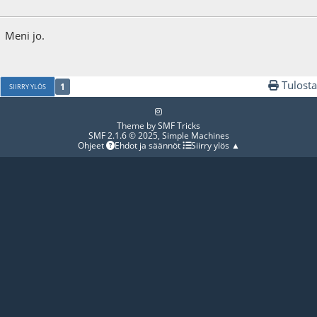
25.11.24 - klo:11:41
Viimeisin muokkaus
: 12.12.24 - klo:13:54 käyttäjältä Jmartti
Meni jo.
Tulosta
1
SIIRRY YLÖS
Theme by
SMF Tricks
SMF 2.1.6 © 2025
,
Simple Machines
Ohjeet
Ehdot ja säännöt
Siirry ylös ▲