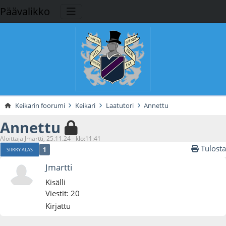
Päävalikko
Keikarin foorumi
Keikari
Laatutori
Annettu
Annettu
Aloittaja Jmartti, 25.11.24 - klo:11:41
Tulosta
1
SIIRRY ALAS
Jmartti
Kisälli
Viestit: 20
Kirjattu