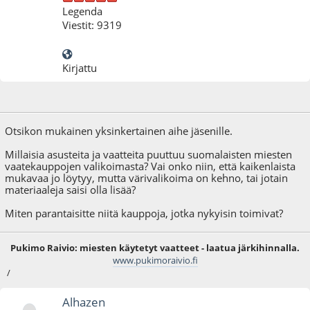
Legenda
Viestit: 9319
Kirjattu
13.06.22 - klo:14:52
Otsikon mukainen yksinkertainen aihe jäsenille.
Millaisia asusteita ja vaatteita puuttuu suomalaisten miesten
vaatekauppojen valikoimasta? Vai onko niin, että kaikenlaista
mukavaa jo löytyy, mutta värivalikoima on kehno, tai jotain
materiaaleja saisi olla lisää?
Miten parantaisitte niitä kauppoja, jotka nykyisin toimivat?
Pukimo Raivio: miesten käytetyt vaatteet - laatua järkihinnalla.
www.pukimoraivio.fi
/
Alhazen