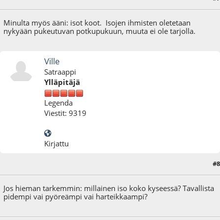
Minulta myös ääni: isot koot. Isojen ihmisten oletetaan
nykyään pukeutuvan potkupukuun, muuta ei ole tarjolla.
Ville
Satraappi
Ylläpitäjä
Legenda
Viestit: 9319
Kirjattu
#8
01.07.22 - klo:10:22
Jos hieman tarkemmin: millainen iso koko kyseessä? Tavallista
pidempi vai pyöreämpi vai harteikkaampi?