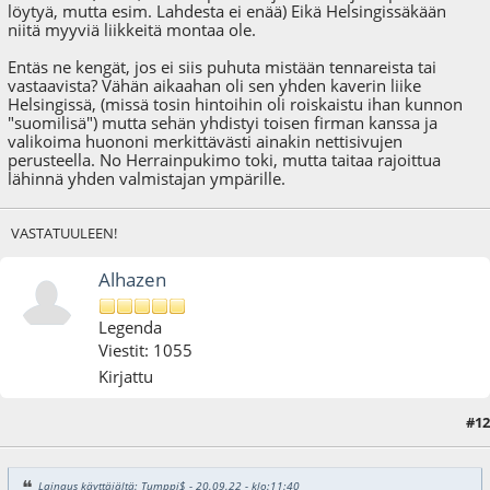
löytyä, mutta esim. Lahdesta ei enää) Eikä Helsingissäkään
niitä myyviä liikkeitä montaa ole.
Entäs ne kengät, jos ei siis puhuta mistään tennareista tai
vastaavista? Vähän aikaahan oli sen yhden kaverin liike
Helsingissä, (missä tosin hintoihin oli roiskaistu ihan kunnon
"suomilisä") mutta sehän yhdistyi toisen firman kanssa ja
valikoima huononi merkittävästi ainakin nettisivujen
perusteella. No Herrainpukimo toki, mutta taitaa rajoittua
lähinnä yhden valmistajan ympärille.
VASTATUULEEN!
Alhazen
Legenda
Viestit: 1055
Kirjattu
#12
20.09.22 - klo:12:11
Viimeisin muokkaus
: 20.09.22 - klo:14:00 käyttäjältä Alhazen
Lainaus käyttäjältä: Tumppi$ - 20.09.22 - klo:11:40