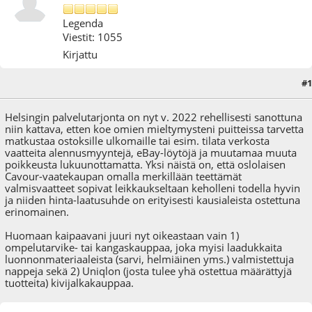
Legenda
Viestit: 1055
Kirjattu
#1
13.06.22 - klo:16:15
Viimeisin muokkaus
: 13.06.22 - klo:16:18 käyttäjältä Alhazen
Helsingin palvelutarjonta on nyt v. 2022 rehellisesti sanottuna
niin kattava, etten koe omien mieltymysteni puitteissa tarvetta
matkustaa ostoksille ulkomaille tai esim. tilata verkosta
vaatteita alennusmyyntejä, eBay-löytöjä ja muutamaa muuta
poikkeusta lukuunottamatta. Yksi näistä on, että oslolaisen
Cavour-vaatekaupan omalla merkillään teettämät
valmisvaatteet sopivat leikkaukseltaan keholleni todella hyvin
ja niiden hinta-laatusuhde on erityisesti kausialeista ostettuna
erinomainen.
Huomaan kaipaavani juuri nyt oikeastaan vain 1)
ompelutarvike- tai kangaskauppaa, joka myisi laadukkaita
luonnonmateriaaleista (sarvi, helmiäinen yms.) valmistettuja
nappeja sekä 2) Uniqlon (josta tulee yhä ostettua määrättyjä
tuotteita) kivijalkakauppaa.