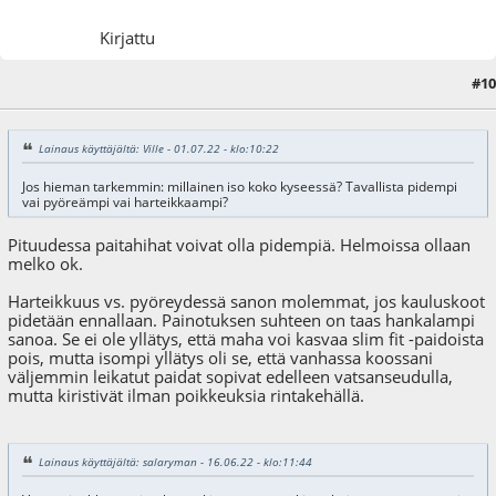
Kirjattu
#10
03.07.22 - klo:15:47
Lainaus käyttäjältä: Ville - 01.07.22 - klo:10:22
Jos hieman tarkemmin: millainen iso koko kyseessä? Tavallista pidempi
vai pyöreämpi vai harteikkaampi?
Pituudessa paitahihat voivat olla pidempiä. Helmoissa ollaan
melko ok.
Harteikkuus vs. pyöreydessä sanon molemmat, jos kauluskoot
pidetään ennallaan. Painotuksen suhteen on taas hankalampi
sanoa. Se ei ole yllätys, että maha voi kasvaa slim fit -paidoista
pois, mutta isompi yllätys oli se, että vanhassa koossani
väljemmin leikatut paidat sopivat edelleen vatsanseudulla,
mutta kiristivät ilman poikkeuksia rintakehällä.
Lainaus käyttäjältä: salaryman - 16.06.22 - klo:11:44