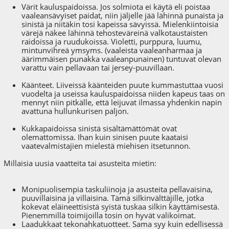
Värit kauluspaidoissa. Jos solmiota ei käytä eli poistaa
vaaleansävyiset paidat, niin jäljelle jää lähinnä punaista ja
sinistä ja niitäkin tosi kapeissa sävyissä. Mielenkiintoisia
värejä näkee lähinnä tehosteväreinä valkotaustaisten
raidoissa ja ruudukoissa. Violetti, purppura, luumu,
mintunvihreä ymsyms. (vaaleista vaaleanharmaa ja
äärimmäisen punakka vaaleanpunainen) tuntuvat olevan
varattu vain pellavaan tai jersey-puuvillaan.
Käänteet. Liiveissä käänteiden puute kummastuttaa vuosi
vuodelta ja useissa kauluspaidoissa niiden kapeus taas on
mennyt niin pitkälle, että leijuvat ilmassa yhdenkin napin
avattuna hullunkurisen paljon.
Kukkapaidoissa sinistä sisältämättömät ovat
olemattomissa. Ihan kuin sinisen puute kaataisi
vaatevalmistajien mielestä miehisen itsetunnon.
Millaisia uusia vaatteita tai asusteita mietin:
Monipuolisempia taskuliinoja ja asusteita pellavaisina,
puuvillaisina ja villaisina. Tämä silkinvälttäjille, jotka
kokevat eläineettisistä syistä tuskaa silkin käyttämisestä.
Pienemmillä toimijoilla tosin on hyvät valikoimat.
Laadukkaat tekonahkatuotteet. Sama syy kuin edellisessä