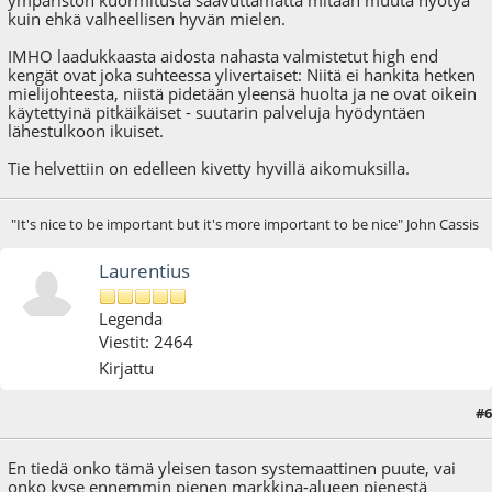
ympäristön kuormitusta saavuttamatta mitään muuta hyötyä
kuin ehkä valheellisen hyvän mielen.
IMHO laadukkaasta aidosta nahasta valmistetut high end
kengät ovat joka suhteessa ylivertaiset: Niitä ei hankita hetken
mielijohteesta, niistä pidetään yleensä huolta ja ne ovat oikein
käytettyinä pitkäikäiset - suutarin palveluja hyödyntäen
lähestulkoon ikuiset.
Tie helvettiin on edelleen kivetty hyvillä aikomuksilla.
"It's nice to be important but it's more important to be nice" John Cassis
Laurentius
Legenda
Viestit: 2464
Kirjattu
#6
16.06.22 - klo:21:53
En tiedä onko tämä yleisen tason systemaattinen puute, vai
onko kyse ennemmin pienen markkina-alueen pienestä