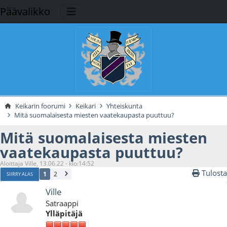
Päävalikko
Keikarin foorumi
Keikari
Yhteiskunta
Mitä suomalaisesta miesten vaatekaupasta puuttuu?
Mitä suomalaisesta miesten
vaatekaupasta puuttuu?
Aloittaja Ville, 13.06.22 - klo:14:52
Tulosta
1
2
SIIRRY ALAS
Ville
Satraappi
Ylläpitäjä