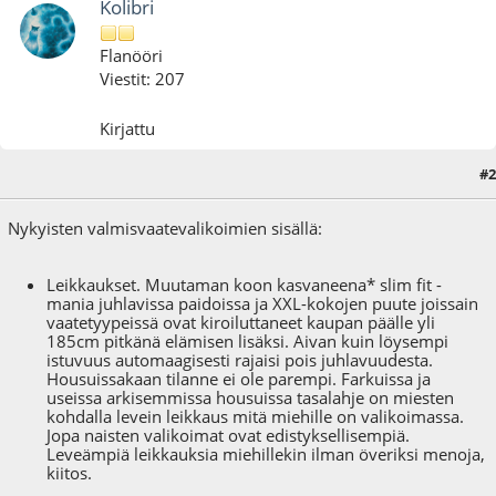
Kolibri
Flanööri
Viestit: 207
Kirjattu
#2
15.06.22 - klo:00:43
Nykyisten valmisvaatevalikoimien sisällä:
Leikkaukset. Muutaman koon kasvaneena* slim fit -
mania juhlavissa paidoissa ja XXL-kokojen puute joissain
vaatetyypeissä ovat kiroiluttaneet kaupan päälle yli
185cm pitkänä elämisen lisäksi. Aivan kuin löysempi
istuvuus automaagisesti rajaisi pois juhlavuudesta.
Housuissakaan tilanne ei ole parempi. Farkuissa ja
useissa arkisemmissa housuissa tasalahje on miesten
kohdalla levein leikkaus mitä miehille on valikoimassa.
Jopa naisten valikoimat ovat edistyksellisempiä.
Leveämpiä leikkauksia miehillekin ilman överiksi menoja,
kiitos.