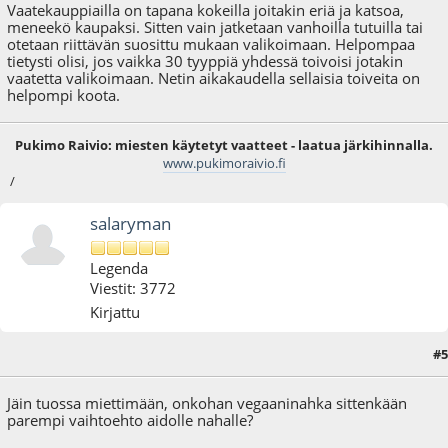
Vaatekauppiailla on tapana kokeilla joitakin eriä ja katsoa,
meneekö kaupaksi. Sitten vain jatketaan vanhoilla tutuilla tai
otetaan riittävän suosittu mukaan valikoimaan. Helpompaa
tietysti olisi, jos vaikka 30 tyyppiä yhdessä toivoisi jotakin
vaatetta valikoimaan. Netin aikakaudella sellaisia toiveita on
helpompi koota.
Pukimo Raivio: miesten käytetyt vaatteet - laatua järkihinnalla.
www.pukimoraivio.fi
/
salaryman
Legenda
Viestit: 3772
Kirjattu
#5
16.06.22 - klo:11:44
Jäin tuossa miettimään, onkohan vegaaninahka sittenkään
parempi vaihtoehto aidolle nahalle?