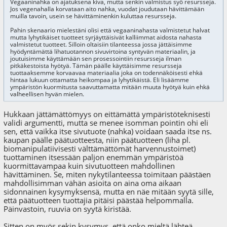
Vegaaninahka on ajatuksena kiva, mutta senkin valmistus syö resursseja.
Jos vegenahalla korvataan aito nahka, vuodat joudutaan hävittämään
muilla tavoin, usein se hävittäminenkin kuluttaa resursseja.
Pahin skenaario mielestäni olisi että vegaaninahasta valmistetut halvat
mutta lyhytikäiset tuotteet syrjäyttäisivät kalliimmat aidosta nahasta
valmistetut tuotteet. Silloin oltaisiin tilanteessa jossa jättäisimme
hyödyntämättä lihatuotannon sivuvirtoina syntyvän materiaalin, ja
joutuisimme käyttämään sen prosessointiin resursseja ilman
pitkäkestoista hyötyä. Tämän päälle käyttäisimme resursseja
tuottaaksemme korvaavaa materiaalia joka on todennäköisesti ehkä
hintaa lukuun ottamatta heikompaa ja lyhytikäistä. Eli lisäämme
ympäristön kuormitusta saavuttamatta mitään muuta hyötyä kuin ehkä
valheellisen hyvän mielen.
Hukkaan jättämättömyys on eittämättä ympäristöteknisesti
validi argumentti, mutta se menee isomman pointin ohi eli
sen, että vaikka itse sivutuote (nahka) voidaan saada itse ns.
kaupan päälle päätuotteesta, niin päätuotteen (liha pl.
biomanipulatiivisesti välttämättömät harvennustoimet)
tuottaminen itsessään paljon enemmän ympäristöä
kuormittavampaa kuin sivutuotteen mahdollinen
hävittäminen. Se, miten nykytilanteessa toimitaan päästäen
mahdollisimman vähän asioita on aina oma aikaan
sidonnainen kysymyksensä, mutta en näe mitään syytä sille,
että päätuotteen tuottajia pitäisi päästää helpommalla.
Päinvastoin, ruuvia on syytä kiristää.
Sitten on myös sekin kysymys, että onko mieltä lähteä