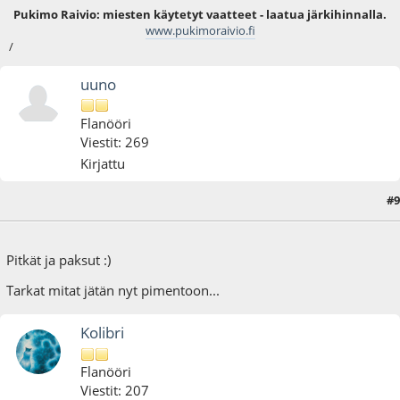
Pukimo Raivio: miesten käytetyt vaatteet - laatua järkihinnalla.
www.pukimoraivio.fi
/
uuno
Flanööri
Viestit: 269
Kirjattu
#9
01.07.22 - klo:21:11
Pitkät ja paksut :)
Tarkat mitat jätän nyt pimentoon...
Kolibri
Flanööri
Viestit: 207