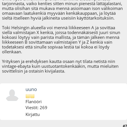
tarjonnasta, vaiko kenties sitten minun pienestä lättäjalastani,
mutta olisihan sitä mukava mennä asioimaan ison valikoiman
omaavaan laatukenkiä myyvään kenkäkauppaan, ja löytää
sieltä itselleen hyviä jalkineita useisiin käyttötarkoituksiin.
Toki Helsingin alueella voi mennä liikkeeseen A ja sovittaa
siellä valmistajan X kenkiä, joissa todennäkäisesti juuri sinun
kokoasi löytyy vain parista mallista, ja tämän jälkeen mennä
liikkeeseen B sovittamaan valmistajien Y ja Z kenkiä vain
todetaksesi että sinulle sopivaa lestiä tai kokoa ei löydy
ollenkaan.
Yrityksen ja erehdyksen kautta osaan nyt tilata netistä niin
vintage-ebayta kuin uustuotantokenkääkin, mutta mieluiten
sovittelisin ja ostaisin kivijalasta.
uuno
Flanööri
Viestit: 269
Kirjattu
#7
30.06.22 - klo:20:01