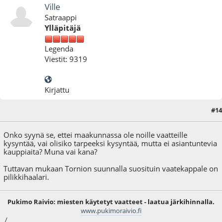
Ville
Satraappi
Ylläpitäjä
Legenda
Viestit: 9319
Kirjattu
#14
30.09.22 - klo:13:13
Onko syynä se, ettei maakunnassa ole noille vaatteille
kysyntää, vai olisiko tarpeeksi kysyntää, mutta ei asiantuntevia
kauppiaita? Muna vai kana?
Tuttavan mukaan Tornion suunnalla suosituin vaatekappale on
pilikkihaalari.
Pukimo Raivio: miesten käytetyt vaatteet - laatua järkihinnalla.
www.pukimoraivio.fi
/