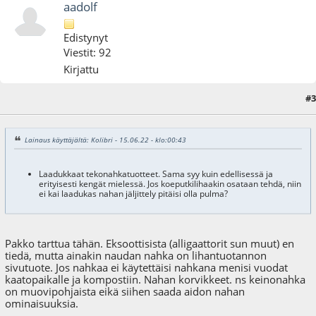
aadolf
Edistynyt
Viestit: 92
Kirjattu
#3
15.06.22 - klo:11:09
Lainaus käyttäjältä: Kolibri - 15.06.22 - klo:00:43
Laadukkaat tekonahkatuotteet. Sama syy kuin edellisessä ja
erityisesti kengät mielessä. Jos koeputkilihaakin osataan tehdä, niin
ei kai laadukas nahan jäljittely pitäisi olla pulma?
Pakko tarttua tähän. Eksoottisista (alligaattorit sun muut) en
tiedä, mutta ainakin naudan nahka on lihantuotannon
sivutuote. Jos nahkaa ei käytettäisi nahkana menisi vuodat
kaatopaikalle ja kompostiin. Nahan korvikkeet. ns keinonahka
on muovipohjaista eikä siihen saada aidon nahan
ominaisuuksia.