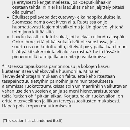
ja erityisesti kengät mielessä. Jos koeputkilihaakin
osataan tehdä, niin ei kai laadukas nahan jäljittely pitäisi
olla pulma?
Edulliset pellavapaidat cutaway- eikä nappikauluksella.
Suomessa nämä ovat kiven alla. Ruotsissa on jo
huomattavasti laajempi valikoima ja Uniqloa voi yhtenä
toimijana kiittää siitä.
Laadukkaasti kudotut sukat, jotka eivät rullaudu alaspäin.
Onko ihme, että pitkät sukat eivät ole suosiossa, jos
suurin osa on kudottu niin, etteivät pysy paikallaan ilman
lisättyä kitkakerrointa eli aluskerrastoa? Tosin tässäkin
pienemmillä toimijoilla on näitä jo valikoimissa.
*= Useissa tapauksissa painonnousu ja kokojen kasvu
kuitataan itseä väheksyvällä huumorilla. Minä en.
Terveydenhoitajani mukaan on fakta, että keho itsestään
tasapainottuu tiettyihin painoihin ja minun tapauksessa
aiemmissa ruokatottumuksissa söin unimääriinkin vaikuttavan
vähän useiden vuosien ajan ja se meni hienovaraisuutensa
takia ”tutkan ohi” pitkän aikaa. Korjattunakin ruokavalioni on
erittäin terveellinen ja liikun terveyssuositusten mukaisesti.
Häpeä pois kropan muuttumisesta.
(This section has abandoned itself)