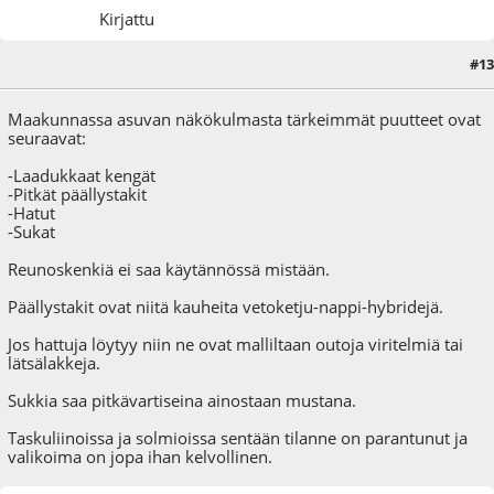
Kirjattu
#13
29.09.22 - klo:14:45
Maakunnassa asuvan näkökulmasta tärkeimmät puutteet ovat
seuraavat:
-Laadukkaat kengät
-Pitkät päällystakit
-Hatut
-Sukat
Reunoskenkiä ei saa käytännössä mistään.
Päällystakit ovat niitä kauheita vetoketju-nappi-hybridejä.
Jos hattuja löytyy niin ne ovat malliltaan outoja viritelmiä tai
lätsälakkeja.
Sukkia saa pitkävartiseina ainostaan mustana.
Taskuliinoissa ja solmioissa sentään tilanne on parantunut ja
valikoima on jopa ihan kelvollinen.