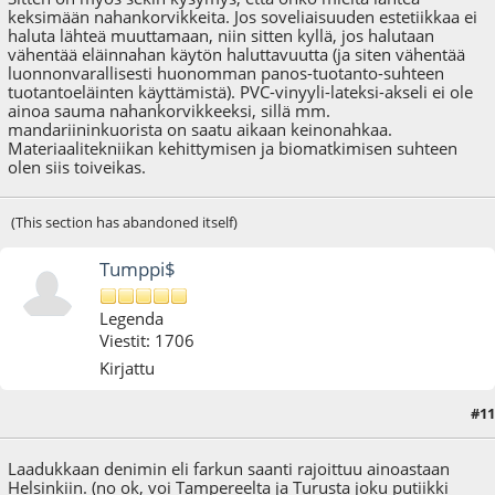
keksimään nahankorvikkeita. Jos soveliaisuuden estetiikkaa ei
haluta lähteä muuttamaan, niin sitten kyllä, jos halutaan
vähentää eläinnahan käytön haluttavuutta (ja siten vähentää
luonnonvarallisesti huonomman panos-tuotanto-suhteen
tuotantoeläinten käyttämistä). PVC-vinyyli-lateksi-akseli ei ole
ainoa sauma nahankorvikkeeksi, sillä mm.
mandariininkuorista on saatu aikaan keinonahkaa.
Materiaalitekniikan kehittymisen ja biomatkimisen suhteen
olen siis toiveikas.
(This section has abandoned itself)
Tumppi$
Legenda
Viestit: 1706
Kirjattu
#11
20.09.22 - klo:11:40
Laadukkaan denimin eli farkun saanti rajoittuu ainoastaan
Helsinkiin. (no ok, voi Tampereelta ja Turusta joku putiikki