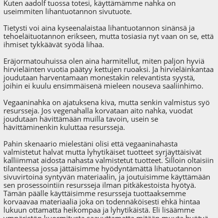
Kuten aadolf tuossa totesi, käyttämämme nahka on
useimmiten lihantuotannon sivutuote.
Tietysti voi aina kyseenalaistaa lihantuotannon sinänsä ja
tehoeläituotannon erikseen, mutta tosiasia nyt vaan on se, että
ihmiset tykkäävät syödä lihaa.
Eräjormatouhuissa olen aina harmitellut, miten paljon hyviä
hirvieläinten vuotia päätyy kettujen ruoaksi. Ja hirvieläinkantaa
joudutaan harventamaan monestakin relevantista syystä,
joihin ei kuulu ensimmäisenä mieleen nouseva saaliinhimo.
Vegaaninahka on ajatuksena kiva, mutta senkin valmistus syö
resursseja. Jos vegenahalla korvataan aito nahka, vuodat
joudutaan hävittämään muilla tavoin, usein se
hävittäminenkin kuluttaa resursseja.
Pahin skenaario mielestäni olisi että vegaaninahasta
valmistetut halvat mutta lyhytikäiset tuotteet syrjäyttäisivät
kalliimmat aidosta nahasta valmistetut tuotteet. Silloin oltaisiin
tilanteessa jossa jättäisimme hyödyntämättä lihatuotannon
sivuvirtoina syntyvän materiaalin, ja joutuisimme käyttämään
sen prosessointiin resursseja ilman pitkäkestoista hyötyä.
Tämän päälle käyttäisimme resursseja tuottaaksemme
korvaavaa materiaalia joka on todennäköisesti ehkä hintaa
lukuun ottamatta heikompaa ja lyhytikäistä. Eli lisäämme