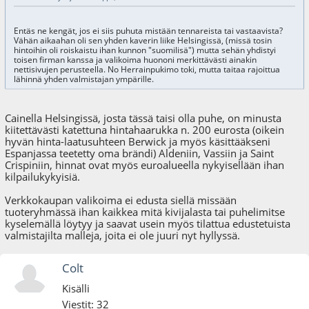
Entäs ne kengät, jos ei siis puhuta mistään tennareista tai vastaavista?
Vähän aikaahan oli sen yhden kaverin liike Helsingissä, (missä tosin
hintoihin oli roiskaistu ihan kunnon "suomilisä") mutta sehän yhdistyi
toisen firman kanssa ja valikoima huononi merkittävästi ainakin
nettisivujen perusteella. No Herrainpukimo toki, mutta taitaa rajoittua
lähinnä yhden valmistajan ympärille.
Cainella Helsingissä, josta tässä taisi olla puhe, on minusta
kiitettävästi katettuna hintahaarukka n. 200 eurosta (oikein
hyvän hinta-laatusuhteen Berwick ja myös käsittääkseni
Espanjassa teetetty oma brändi) Aldeniin, Vassiin ja Saint
Crispiniin, hinnat ovat myös euroalueella nykyisellään ihan
kilpailukykyisiä.
Verkkokaupan valikoima ei edusta siellä missään
tuoteryhmässä ihan kaikkea mitä kivijalasta tai puhelimitse
kyselemällä löytyy ja saavat usein myös tilattua edustetuista
valmistajilta malleja, joita ei ole juuri nyt hyllyssä.
Colt
Kisälli
Viestit: 32