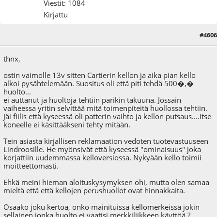
Viestit: 1084
Kirjattu
#4606
19.10.23 - klo:10:15
thnx,
ostin vaimolle 13v sitten Cartierin kellon ja aika pian kello
alkoi pysähtelemään. Suositus oli että piti tehdä 500�,�
huolto...
ei auttanut ja huoltoja tehtiin parikin takuuna. Jossain
vaiheessa yritin selvittää mitä toimenpiteitä huollossa tehtiin.
Jäi fiilis että kyseessä oli patterin vaihto ja kellon putsaus....itse
koneelle ei käsittääkseni tehty mitään.
Tein asiasta kirjallisen reklamaation vedoten tuotevastuuseen
Lindroosille. He myönsivät että kyseessä "ominaisuus" joka
korjattiin uudemmassa kelloversiossa. Nykyään kello toimii
moitteettomasti.
Ehkä meini hieman aloituskysymyksen ohi, mutta olen samaa
mieltä että että kellojen perushuollot ovat hinnakkaita.
Osaako joku kertoa, onko mainituissa kellomerkeissä jokin
sellainen jonka huolto ei vaatisi merkkiliikkeen käyttöä ?