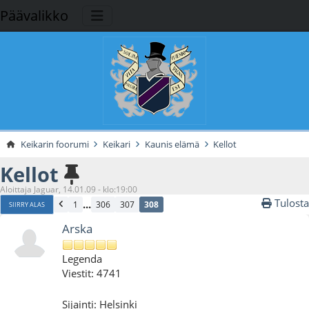
Päävalikko
Keikarin foorumi
Keikari
Kaunis elämä
Kellot
Kellot
Aloittaja Jaguar, 14.01.09 - klo:19:00
Tulosta
...
1
306
307
308
SIIRRY ALAS
Arska
Legenda
Viestit: 4741
Sijainti: Helsinki