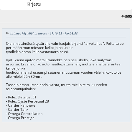
Kirjattu
#4605
18.10.23 - klo:13:44
Viimeisin muokkaus
: 18.10.23 - klo:13:50 käyttäjältä Arska
Lainaus käyttäjältä: supera - 17.10.23 - klo:08:58
Olen miettimässä tyttärelle valmistujaislahjaksi "arvokelloa". Poika tulee
perimään mun miesten kellot ja haluaisin
tytöllekin antaa kello vastavuoroiseksi.
Ajatuksena ajaton metallirannekkeinen peruskello, joka säilyttäisi
arvonsa. Ei väliä onko automaatti/patterimalli, mutta en haluaisi antaa
kelloa jonka
huoltoon menisi useampi satanen muutaman vuoden välein. Kokotoive
alle mielellään 30mm.
Tässä hieman listaa ehdokkaista, mutta mielipiteitä kuuntelen
asiantuntijoiltakin:
- Rolex Datejust 31
- Rolex Oyste Perpetual 28
- Cartier Panthere
- Cartier Tank
- Omega Constellation
- Omega Prestige