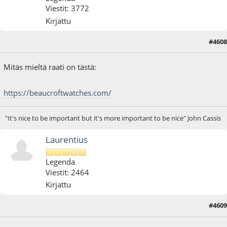
Viestit: 3772
Kirjattu
#4608
28.10.23 - klo:18:32
Mitäs mieltä raati on tästä:
https://beaucroftwatches.com/
"It's nice to be important but it's more important to be nice" John Cassis
Laurentius
Legenda
Viestit: 2464
Kirjattu
#4609
28.10.23 - klo:18:56