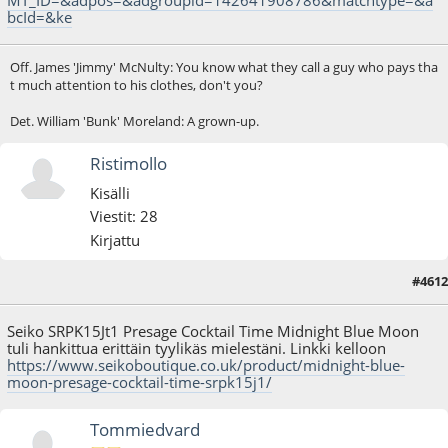
bcId=&ke
Off. James 'Jimmy' McNulty: You know what they call a guy who pays tha
t much attention to his clothes, don't you?
Det. William 'Bunk' Moreland: A grown-up.
Ristimollo
Kisälli
Viestit: 28
Kirjattu
#4612
05.11.24 - klo:16:28
Seiko SRPK15Jt1 Presage Cocktail Time Midnight Blue Moon
tuli hankittua erittäin tyylikäs mielestäni. Linkki kelloon
https://www.seikoboutique.co.uk/product/midnight-blue-
moon-presage-cocktail-time-srpk15j1/
Tommiedvard