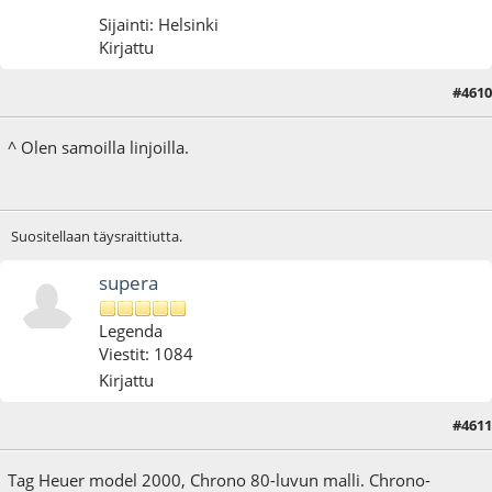
Sijainti: Helsinki
Kirjattu
#4610
30.10.23 - klo:15:05
^ Olen samoilla linjoilla.
Suositellaan täysraittiutta.
supera
Legenda
Viestit: 1084
Kirjattu
#4611
24.01.24 - klo:10:10
Viimeisin muokkaus
: 24.01.24 - klo:10:14 käyttäjältä supera
Tag Heuer model 2000, Chrono 80-luvun malli. Chrono-