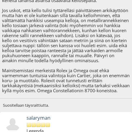
keneltä tahansa asiansa osaavalta kellosepältä.
Jos uskot, että kello tulisi tyttärelläsi päivittäiseen arkikäyttöön
mutta hän ei ole kuitenkaan sillä tavalla kelloihminen, että
välttämättä hankkisi useampia kelloja, on metallirannekkeinen
kello tosiaan järkevä valinta (toki myöhemmin voi hankkia
vaikkapa nahkaisen vaihtorannekkeen, kunhan kellon kuoren
rakenne sallii rannekkeen vaihdon). Lisäksi on kätevää, jos
kello on vesitiivis vähintään sataan metriin ja siinä on kiertein
suljettava nuppi: tällöin sen kanssa voi huoleti esim. uida eikä
kelloa tarvitse poistaa ranteesta ja jättää varkaiden armoille
pukuhuoneen kaappiin, rannalle tai muualle. Päivyri on
ainakin minulle todella hyödyllinen ominaisuus.
Mainitsemistasi merkeistä Rolex ja Omega ovat ehkä
varmemman tuntuisia valintoja kuin Cartier, joka on enemmän
koru- ja muotitalo. Rolexit ovat tunnetusti erittäin
tarkkakäyntisiä (mekaanisiksi kelloiksi) mutta tarkaksi veikkaan
kyllä myös esim. Omega Constellationin 8700-koneistoa.
Suositellaan täysraittiutta.
salaryman
Legenda