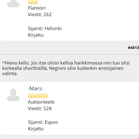
Flanööri
Viestit: 262
Sijainti: Helsinki
Kirjattu
#4613
11.11.24 - klo:16:02
^Hieno kello. Jos itse olisin kelloa hankkimassa niin tuo olisi
korkealla shortlistillä, Negroni olisi kuitenkin ensisijainen
valinta.
-Mars-
Auktoriteetti
Viestit: 528
Sijainti: Espoo
Kirjattu