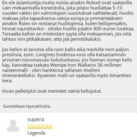
En ole asiantuntija mutta noista ainakin Rolexit ovat saatavilla
vain mekaanisella koneistolla, joka pitäisi huollattaa 5-10
vuoden välein (eri valmistajien suositukset vaihtelevat). Huolto
maksaa joka tapauksessa satoja euroja ja ymmärtääkseni
ainakin Rolex on nostanut huoltojensa, kuten kellojensakin,
hinnat naurettaviksi - olisiko huolto jotakin 800 euron luokkaa.
Toisaalta kellon on mielestäni syytä olla mekaaninen, jos siitä
tahtoo niin pitkäikäisen, että jää perintökaluksi.
Jos kellon ei tarvitse olla noin kallis eikä merkillä noin paljon
prestiisiä, esim. Longines Evidenza voisi olla katsastamisen
arvoinen toivomassasi kokoluokassa. Jos hieman isompi kello
käy, kannattaa tsekata Wempe Iron Walkerin 36-millinen
naistenmalli - olen hankkinut sellaisen itselleni
miestenkelloksi. Kyseinen malli on saatavilla myös timanttien
kera.
Aivan pelleilyksi ovat menneet nämä kellojutut.
Suositellaan täysraittiutta.
supera
Legenda