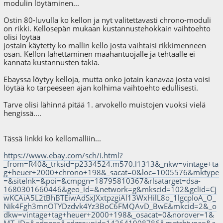
modulin löytäminen...
Ostin 80-luvulla ko kellon ja nyt valitettavasti chrono-moduli
on rikki. Kellosepän mukaan kustannustehokkain vaihtoehto
olisi löytää
jostain käytetty ko mallin kello josta vaihtaisi rikkimenneen
osan. Kellon lähettäminen maahantuojalle ja tehtaalle ei
kannata kustannusten takia.
Ebayssa löytyy kelloja, mutta onko jotain kanavaa josta voisi
löytää ko tarpeeseen ajan kolhima vaihtoehto edullisesti.
Tarve olisi lähinnä pitää 1. arvokello muistojen vuoksi vielä
hengissä....
Tässä linkki ko kellomalliin...
https://www.ebay.com/sch/i.html?
_from=R40&_trksid=p2334524.m570.l1313&_nkw=vintage+ta
g+heuer+2000+chrono+198&_sacat=0&loc=1005576&mktype
=&sitelnk=&poi=&cmpgn=18795810367&rlsatarget=dsa-
1680301660446&geo_id=&network=g&mkscid=102&gclid=Cj
wKCAiA5L2tBhBTEiwAdSxJXxtpzgiAl13WxHilL8o_1lgcpIoA_O_
Nik4Fgh3mnOTYDzdvk4Yz3BoC6FMQAvD_BwE&mkcid=2&_o
dkw=vintage+tag+heuer+2000+198&_osacat=0&norover=1&
MT_ID=&adpos=&adgroupid=142641908786&matchtype=&a