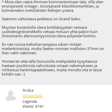
^ Minä olen väärä ihminen kommentoimaan tätä, sillä olen
ensisijaisesti vintage-, toissijaisesti klassikkomerkkien, ja
kolmanneksi sveitsiläisten kellojen ystävä.
Säännön vahvistava poikkeus on Grand Seiko.
Miyotan koneistolla oleva brittiläisyyteen vetoava
uudisdesignbrändikello vetoaa minuun yhtä paljon kuin
Dressmanin alennusmyynnissä oleva polyesterisolmio.
En näe noissa kelloiharrastajana oikein mitään
mielenkiintoista, mutta Seeker-nimisen malliston 37mm on
ihan nätin näköinen.
Ymmärrän että tällä foorumilla mielipidettä kysyttäessä
haetaan positiivista vahvistusta omaan näkemykseen ja
rohkaisua hankintapäätökseen, mutta minulta sitä ei tässä
kohdin saa :-)
Arska
Legenda
Viestit: 4741