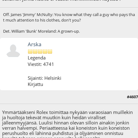
Off. James 'Jimmy' McNulty: You know what they call a guy who pays tha
t much attention to his clothes, don't you?
Det. William 'Bunk' Moreland: A grown-up.
Arska
Legenda
Viestit: 4741
Sijainti: Helsinki
Kirjattu
#4607
19.10.23 - klo:14:54
Ymmärtääkseni Rolex toimittaa nykyään varaosiaan muillekin
ja huoltoja tekevät muutkin kuin heidän viralliset
jälleenmyyjänsä. Luulisi hinnan olevan silloin ainakin jonkin
verran halvempi. Periaatteessa kai koneiston kuin koneiston
perushuolto eli lähinnä puhdistus ja öljyäminen onnistuu