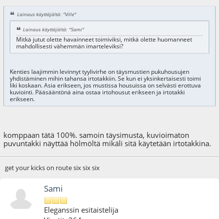
Lainaus käyttäjältä: "Ville"
Lainaus käyttäjältä: "Sami"
Mitkä jutut olette havainneet toimiviksi, mitkä olette huomanneet
mahdollisesti vähemmän imarteleviksi?
Kenties laajimmin levinnyt tyylivirhe on täysmustien pukuhousujen
yhdistäminen mihin tahansa irtotakkiin. Se kun ei yksinkertaisesti toimi
liki koskaan. Asia erikseen, jos mustissa housuissa on selvästi erottuva
kuviointi. Pääsääntönä aina ostaa irtohousut erikseen ja irtotakki
erikseen.
komppaan tätä 100%. samoin täysimusta, kuvioimaton
puvuntakki näyttää hölmöltä mikäli sitä käytetään irtotakkina.
get your kicks on route six six six
Sami
Eleganssin esitaistelija