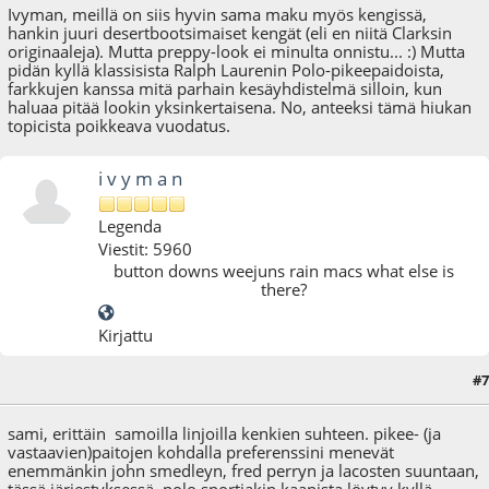
Ivyman, meillä on siis hyvin sama maku myös kengissä,
hankin juuri desertbootsimaiset kengät (eli en niitä Clarksin
originaaleja). Mutta preppy-look ei minulta onnistu... :) Mutta
pidän kyllä klassisista Ralph Laurenin Polo-pikeepaidoista,
farkkujen kanssa mitä parhain kesäyhdistelmä silloin, kun
haluaa pitää lookin yksinkertaisena. No, anteeksi tämä hiukan
topicista poikkeava vuodatus.
i v y m a n
Legenda
Viestit: 5960
button downs weejuns rain macs what else is
there?
Kirjattu
#7
19.01.09 - klo:11:26
sami, erittäin samoilla linjoilla kenkien suhteen. pikee- (ja
vastaavien)paitojen kohdalla preferenssini menevät
enemmänkin john smedleyn, fred perryn ja lacosten suuntaan,