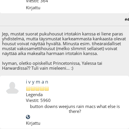
Viestit: 364
Kirjattu
#4
14.01.09 - klo:00:20
Jep, mustat suorat pukuhousut irtotakin kanssa ei liene paras
yhdistelmä, mutta täysmustat karkeammasta kankaasta olevat
housut voivat näyttää hyvältä. Minusta esim. tiheäraidalliset
mustat vakosamettihousut (melko slimmit sellaiset) voivat
näyttää aika makealta harmaan irtotakin kanssa.
Ivyman, oletko opiskellut Princetonissa, Yalessa tai
Harwardissa?? Tuli vain mieleeni... :)
i v y m a n
Legenda
Viestit: 5960
button downs weejuns rain macs what else is
there?
Kirjattu