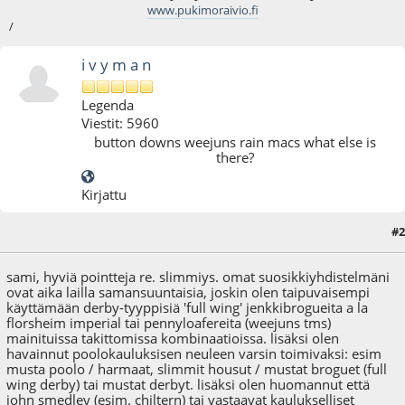
www.pukimoraivio.fi
/
i v y m a n
Legenda
Viestit: 5960
button downs weejuns rain macs what else is
there?
Kirjattu
#2
12.01.09 - klo:12:26
sami, hyviä pointteja re. slimmiys. omat suosikkiyhdistelmäni
ovat aika lailla samansuuntaisia, joskin olen taipuvaisempi
käyttämään derby-tyyppisiä 'full wing' jenkkibrogueita a la
florsheim imperial tai pennyloafereita (weejuns tms)
mainituissa takittomissa kombinaatioissa. lisäksi olen
havainnut poolokauluksisen neuleen varsin toimivaksi: esim
musta poolo / harmaat, slimmit housut / mustat broguet (full
wing derby) tai mustat derbyt. lisäksi olen huomannut että
john smedley (esim. chiltern) tai vastaavat kaulukselliset