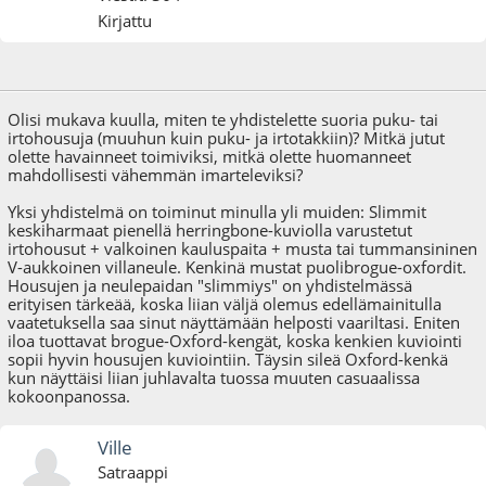
Kirjattu
12.01.09 - klo:00:52
Olisi mukava kuulla, miten te yhdistelette suoria puku- tai
irtohousuja (muuhun kuin puku- ja irtotakkiin)? Mitkä jutut
olette havainneet toimiviksi, mitkä olette huomanneet
mahdollisesti vähemmän imarteleviksi?
Yksi yhdistelmä on toiminut minulla yli muiden: Slimmit
keskiharmaat pienellä herringbone-kuviolla varustetut
irtohousut + valkoinen kauluspaita + musta tai tummansininen
V-aukkoinen villaneule. Kenkinä mustat puolibrogue-oxfordit.
Housujen ja neulepaidan "slimmiys" on yhdistelmässä
erityisen tärkeää, koska liian väljä olemus edellämainitulla
vaatetuksella saa sinut näyttämään helposti vaariltasi. Eniten
iloa tuottavat brogue-Oxford-kengät, koska kenkien kuviointi
sopii hyvin housujen kuviointiin. Täysin sileä Oxford-kenkä
kun näyttäisi liian juhlavalta tuossa muuten casuaalissa
kokoonpanossa.
Ville
Satraappi