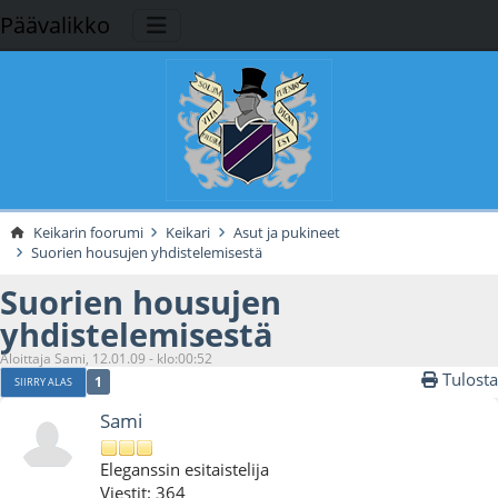
Päävalikko
Keikarin foorumi
Keikari
Asut ja pukineet
Suorien housujen yhdistelemisestä
Suorien housujen
yhdistelemisestä
Aloittaja Sami, 12.01.09 - klo:00:52
Tulosta
1
SIIRRY ALAS
Sami
Eleganssin esitaistelija
Viestit: 364