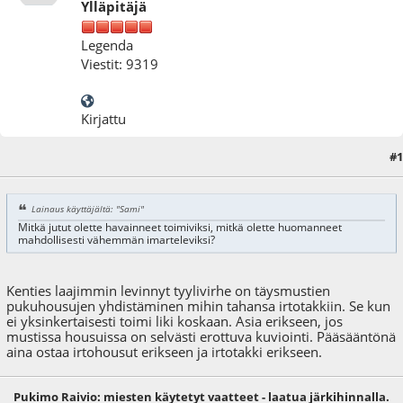
Ylläpitäjä
Legenda
Viestit: 9319
Kirjattu
#1
12.01.09 - klo:12:08
Lainaus käyttäjältä: "Sami"
Mitkä jutut olette havainneet toimiviksi, mitkä olette huomanneet
mahdollisesti vähemmän imarteleviksi?
Kenties laajimmin levinnyt tyylivirhe on täysmustien
pukuhousujen yhdistäminen mihin tahansa irtotakkiin. Se kun
ei yksinkertaisesti toimi liki koskaan. Asia erikseen, jos
mustissa housuissa on selvästi erottuva kuviointi. Pääsääntönä
aina ostaa irtohousut erikseen ja irtotakki erikseen.
Pukimo Raivio: miesten käytetyt vaatteet - laatua järkihinnalla.