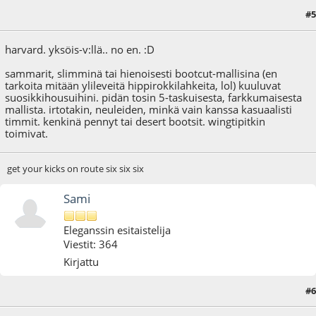
#5
14.01.09 - klo:01:06
harvard. yksöis-v:llä.. no en. :D
sammarit, slimminä tai hienoisesti bootcut-mallisina (en
tarkoita mitään ylileveitä hippirokkilahkeita, lol) kuuluvat
suosikkihousuihini. pidän tosin 5-taskuisesta, farkkumaisesta
mallista. irtotakin, neuleiden, minkä vain kanssa kasuaalisti
timmit. kenkinä pennyt tai desert bootsit. wingtipitkin
toimivat.
get your kicks on route six six six
Sami
Eleganssin esitaistelija
Viestit: 364
Kirjattu
#6
17.01.09 - klo:03:41