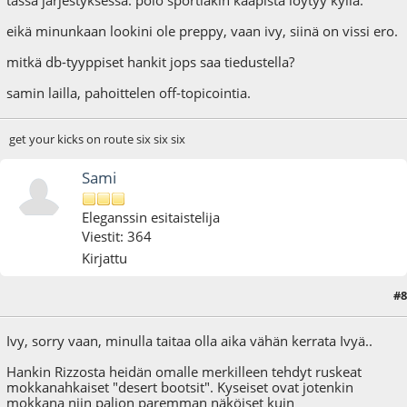
tässä järjestyksessä. polo sportiakin kaapista löytyy kyllä.
eikä minunkaan lookini ole preppy, vaan ivy, siinä on vissi ero.
mitkä db-tyyppiset hankit jops saa tiedustella?
samin lailla, pahoittelen off-topicointia.
get your kicks on route six six six
Sami
Eleganssin esitaistelija
Viestit: 364
Kirjattu
#8
19.01.09 - klo:23:36
Ivy, sorry vaan, minulla taitaa olla aika vähän kerrata Ivyä..
Hankin Rizzosta heidän omalle merkilleen tehdyt ruskeat
mokkanahkaiset "desert bootsit". Kyseiset ovat jotenkin
mokkana niin paljon paremman näköiset kuin