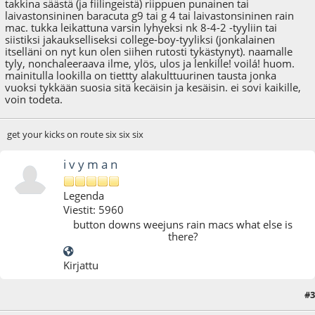
takkina säästä (ja fiilingeistä) riippuen punainen tai
laivastonsininen baracuta g9 tai g 4 tai laivastonsininen rain
mac. tukka leikattuna varsin lyhyeksi nk 8-4-2 -tyyliin tai
siistiksi jakaukselliseksi college-boy-tyyliksi (jonkalainen
itselläni on nyt kun olen siihen rutosti tykästynyt). naamalle
tyly, nonchaleeraava ilme, ylös, ulos ja lenkille! voilá! huom.
mainitulla lookilla on tiettty alakulttuurinen tausta jonka
vuoksi tykkään suosia sitä kecäisin ja kesäisin. ei sovi kaikille,
voin todeta.
get your kicks on route six six six
i v y m a n
Legenda
Viestit: 5960
button downs weejuns rain macs what else is
there?
Kirjattu
#3
12.01.09 - klo:12:27