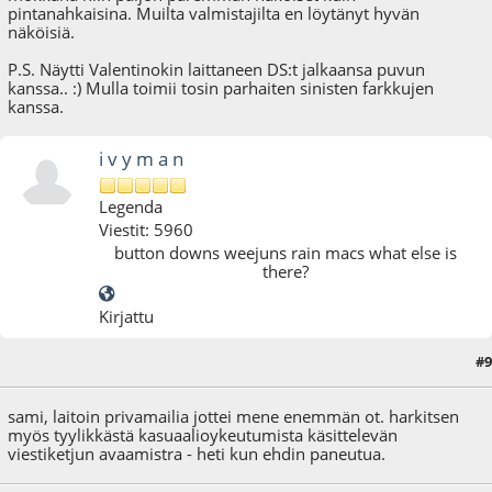
pintanahkaisina. Muilta valmistajilta en löytänyt hyvän
näköisiä.
P.S. Näytti Valentinokin laittaneen DS:t jalkaansa puvun
kanssa.. :) Mulla toimii tosin parhaiten sinisten farkkujen
kanssa.
i v y m a n
Legenda
Viestit: 5960
button downs weejuns rain macs what else is
there?
Kirjattu
#9
20.01.09 - klo:10:56
sami, laitoin privamailia jottei mene enemmän ot. harkitsen
myös tyylikkästä kasuaalioykeutumista käsittelevän
viestiketjun avaamistra - heti kun ehdin paneutua.