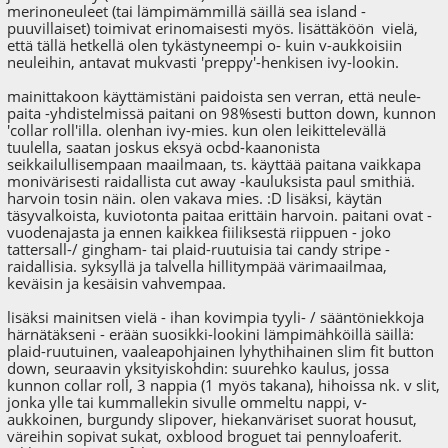
merinoneuleet (tai lämpimämmillä säillä sea island -
puuvillaiset) toimivat erinomaisesti myös. lisättäköön vielä,
että tällä hetkellä olen tykästyneempi o- kuin v-aukkoisiin
neuleihin, antavat mukvasti 'preppy'-henkisen ivy-lookin.
mainittakoon käyttämistäni paidoista sen verran, että neule-
paita -yhdistelmissä paitani on 98%sesti button down, kunnon
'collar roll'illa. olenhan ivy-mies. kun olen leikittelevällä
tuulella, saatan joskus eksyä ocbd-kaanonista
seikkailullisempaan maailmaan, ts. käyttää paitana vaikkapa
monivärisesti raidallista cut away -kauluksista paul smithiä.
harvoin tosin näin. olen vakava mies. :D lisäksi, käytän
täsyvalkoista, kuviotonta paitaa erittäin harvoin. paitani ovat -
vuodenajasta ja ennen kaikkea fiiliksestä riippuen - joko
tattersall-/ gingham- tai plaid-ruutuisia tai candy stripe -
raidallisia. syksyllä ja talvella hillitympää värimaailmaa,
keväisin ja kesäisin vahvempaa.
lisäksi mainitsen vielä - ihan kovimpia tyyli- / sääntöniekkoja
härnätäkseni - erään suosikki-lookini lämpimähköillä säillä:
plaid-ruutuinen, vaaleapohjainen lyhythihainen slim fit button
down, seuraavin yksityiskohdin: suurehko kaulus, jossa
kunnon collar roll, 3 nappia (1 myös takana), hihoissa nk. v slit,
jonka ylle tai kummallekin sivulle ommeltu nappi, v-
aukkoinen, burgundy slipover, hiekanväriset suorat housut,
väreihin sopivat sukat, oxblood broguet tai pennyloaferit.