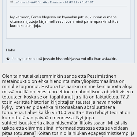
Lainaus käyttäjältä: Alex Entwistle - 24.03.12 - klo:01:05
Ivy kamoon, Feren blogissa on hyvääkin juttua, kunhan ei mene
ottamaan juttuja kirjaimellisesti. Luen minä pahempaakin shittiä,
kuten koulukirjoja.
Haha
�,,läs nyt, uskon että jossain hissankirjassa voi olla ihan asiaakin.
Olen tainnut aikaisemminkin sanoa että Pessimistinen
metainduktio on ehkä hienointa mitä yliopistomaailma on
minulle tarjonnut. Historia tosiaankin on melkein ainoita aloja
missä meillä on edes teoreettinen mahdollisuus objektiiviseen
totuuteen koska se on tapahtunut ja siitä on faktatietoa. Tätä
tosin värittää historian kirjoittajien taustat ja havainnointi
kyky, joten en pidä ehkä historiaakaan absoluuttisena
totuutena. Lähes kaikki yli 100 vuotta sitten tehdyt teoriat on
kumottu tähän päivään mennessä. Nyt jopa
suhteellisuusteoria alkaa nitisemään liitoksissaan. Miksi siis
uskoa että elämme siinä informaatiotasossa että se voidaan
pitää totuutena? Koitan tosin olla hiukan epäpessimistisempi ja