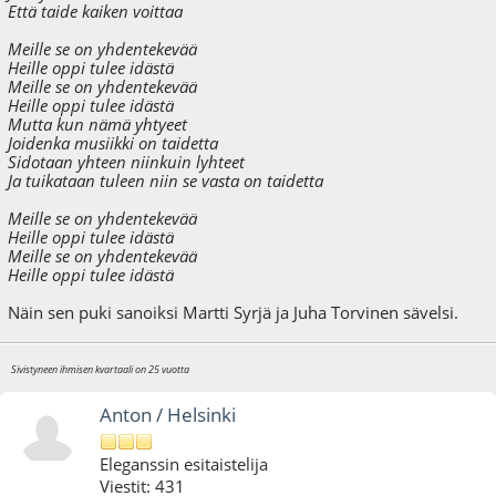
Että taide kaiken voittaa
Meille se on yhdentekevää
Heille oppi tulee idästä
Meille se on yhdentekevää
Heille oppi tulee idästä
Mutta kun nämä yhtyeet
Joidenka musiikki on taidetta
Sidotaan yhteen niinkuin lyhteet
Ja tuikataan tuleen niin se vasta on taidetta
Meille se on yhdentekevää
Heille oppi tulee idästä
Meille se on yhdentekevää
Heille oppi tulee idästä
Näin sen puki sanoiksi Martti Syrjä ja Juha Torvinen sävelsi.
Sivistyneen ihmisen kvartaali on 25 vuotta
Anton / Helsinki
Eleganssin esitaistelija
Viestit: 431