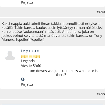
Kirjattu
#6738
24.03.12 - klo:10:31
Kaksi nappia auki toimii ilman takkia, luonnollisesti erityisesti
kesällä. Takin kanssa kaulus usein lyttääntyy ruman näköiseksi
kun ei pääse "aukeamaan" riittävästi. Ainoa herra joka on
joskus voinut selvitä tästä manööveristä takin kanssa, on Tony
Manero. [spoiler]
[/spoiler]
i v y m a n
Legenda
Viestit: 5960
button downs weejuns rain macs what else is
there?
Kirjattu
#6739
24.03.12 - klo:10:32