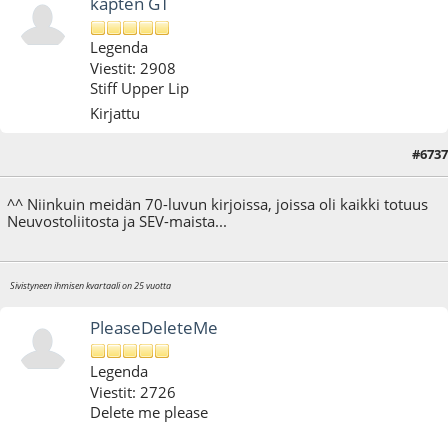
kapten GT
Legenda
Viestit: 2908
Stiff Upper Lip
Kirjattu
#6737
24.03.12 - klo:08:48
Viimeisin muokkaus
: 24.03.12 - klo:10:32 käyttäjältä kapten GT
^^ Niinkuin meidän 70-luvun kirjoissa, joissa oli kaikki totuus
Neuvostoliitosta ja SEV-maista...
Sivistyneen ihmisen kvartaali on 25 vuotta
PleaseDeleteMe
Legenda
Viestit: 2726
Delete me please