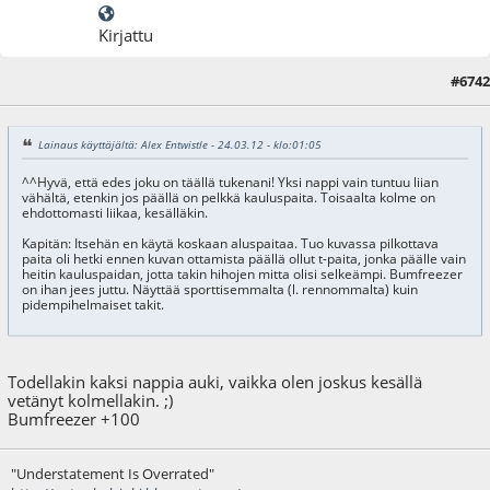
Kirjattu
#6742
24.03.12 - klo:11:15
Lainaus käyttäjältä: Alex Entwistle - 24.03.12 - klo:01:05
^^Hyvä, että edes joku on täällä tukenani! Yksi nappi vain tuntuu liian
vähältä, etenkin jos päällä on pelkkä kauluspaita. Toisaalta kolme on
ehdottomasti liikaa, kesälläkin.
Kapitän: Itsehän en käytä koskaan aluspaitaa. Tuo kuvassa pilkottava
paita oli hetki ennen kuvan ottamista päällä ollut t-paita, jonka päälle vain
heitin kauluspaidan, jotta takin hihojen mitta olisi selkeämpi. Bumfreezer
on ihan jees juttu. Näyttää sporttisemmalta (l. rennommalta) kuin
pidempihelmaiset takit.
Todellakin kaksi nappia auki, vaikka olen joskus kesällä
vetänyt kolmellakin. ;)
Bumfreezer +100
"Understatement Is Overrated"