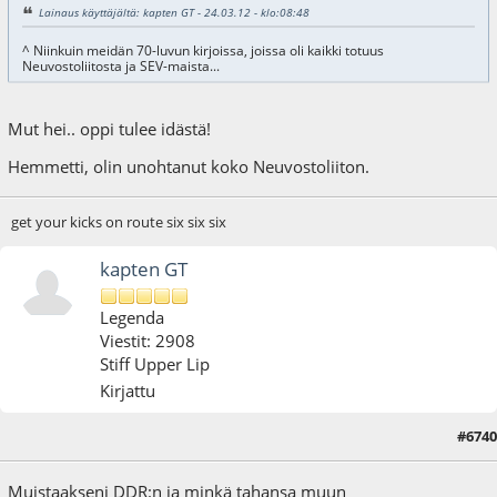
Lainaus käyttäjältä: kapten GT - 24.03.12 - klo:08:48
^ Niinkuin meidän 70-luvun kirjoissa, joissa oli kaikki totuus
Neuvostoliitosta ja SEV-maista...
Mut hei.. oppi tulee idästä!
Hemmetti, olin unohtanut koko Neuvostoliiton.
get your kicks on route six six six
kapten GT
Legenda
Viestit: 2908
Stiff Upper Lip
Kirjattu
#6740
24.03.12 - klo:10:36
Muistaakseni DDR:n ja minkä tahansa muun