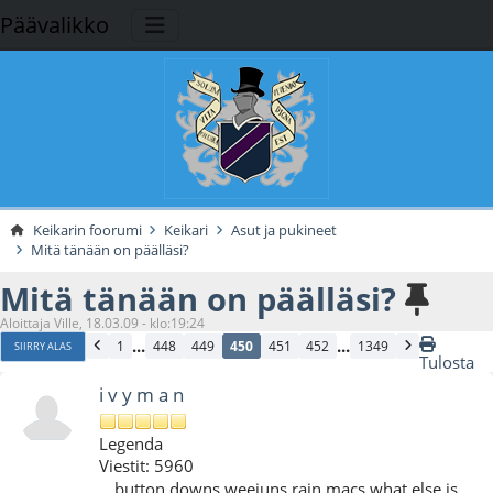
Päävalikko
Keikarin foorumi
Keikari
Asut ja pukineet
Mitä tänään on päälläsi?
Mitä tänään on päälläsi?
Aloittaja Ville, 18.03.09 - klo:19:24
...
...
1
448
449
450
451
452
1349
SIIRRY ALAS
Tulosta
i v y m a n
Legenda
Viestit: 5960
button downs weejuns rain macs what else is