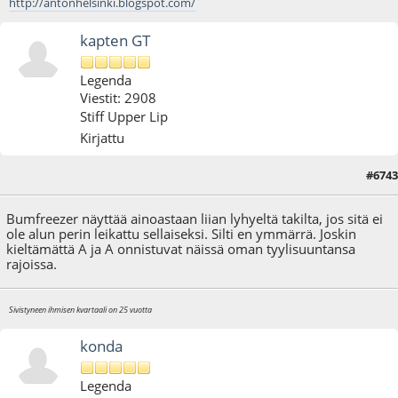
http://antonhelsinki.blogspot.com/
kapten GT
Legenda
Viestit: 2908
Stiff Upper Lip
Kirjattu
#6743
24.03.12 - klo:11:29
Viimeisin muokkaus
: 24.03.12 - klo:11:42 käyttäjältä kapten GT
Bumfreezer näyttää ainoastaan liian lyhyeltä takilta, jos sitä ei
ole alun perin leikattu sellaiseksi. Silti en ymmärrä. Joskin
kieltämättä A ja A onnistuvat näissä oman tyylisuuntansa
rajoissa.
Sivistyneen ihmisen kvartaali on 25 vuotta
konda
Legenda