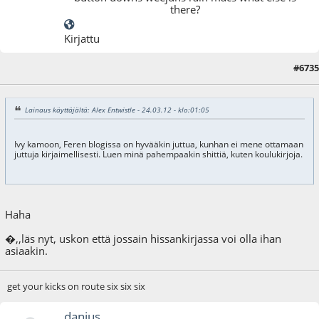
there?
Kirjattu
#6735
24.03.12 - klo:08:25
Lainaus käyttäjältä: Alex Entwistle - 24.03.12 - klo:01:05
Ivy kamoon, Feren blogissa on hyvääkin juttua, kunhan ei mene ottamaan
juttuja kirjaimellisesti. Luen minä pahempaakin shittiä, kuten koulukirjoja.
Haha
�,,läs nyt, uskon että jossain hissankirjassa voi olla ihan
asiaakin.
get your kicks on route six six six
danius