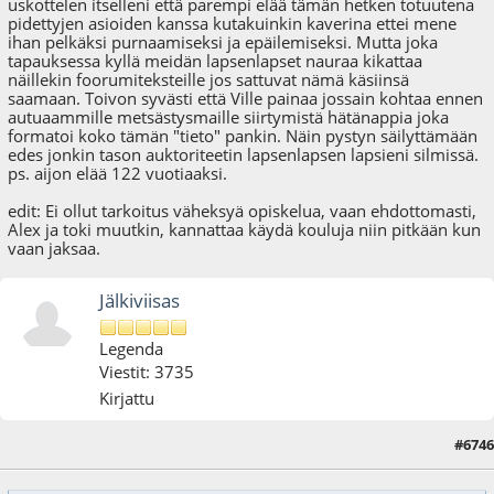
uskottelen itselleni että parempi elää tämän hetken totuutena
pidettyjen asioiden kanssa kutakuinkin kaverina ettei mene
ihan pelkäksi purnaamiseksi ja epäilemiseksi. Mutta joka
tapauksessa kyllä meidän lapsenlapset nauraa kikattaa
näillekin foorumiteksteille jos sattuvat nämä käsiinsä
saamaan. Toivon syvästi että Ville painaa jossain kohtaa ennen
autuaammille metsästysmaille siirtymistä hätänappia joka
formatoi koko tämän "tieto" pankin. Näin pystyn säilyttämään
edes jonkin tason auktoriteetin lapsenlapsen lapsieni silmissä.
ps. aijon elää 122 vuotiaaksi.
edit: Ei ollut tarkoitus väheksyä opiskelua, vaan ehdottomasti,
Alex ja toki muutkin, kannattaa käydä kouluja niin pitkään kun
vaan jaksaa.
Jälkiviisas
Legenda
Viestit: 3735
Kirjattu
#6746
24.03.12 - klo:16:39