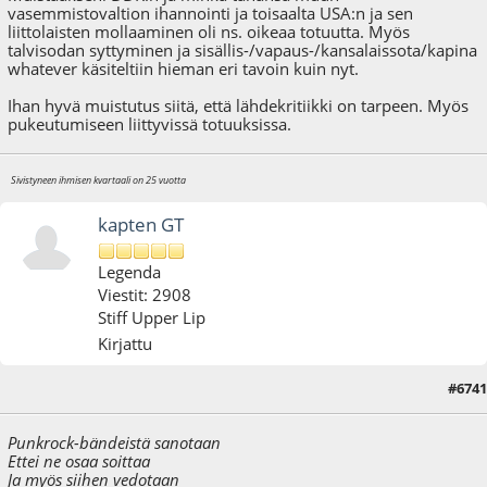
vasemmistovaltion ihannointi ja toisaalta USA:n ja sen
liittolaisten mollaaminen oli ns. oikeaa totuutta. Myös
talvisodan syttyminen ja sisällis-/vapaus-/kansalaissota/kapina
whatever käsiteltiin hieman eri tavoin kuin nyt.
Ihan hyvä muistutus siitä, että lähdekritiikki on tarpeen. Myös
pukeutumiseen liittyvissä totuuksissa.
Sivistyneen ihmisen kvartaali on 25 vuotta
kapten GT
Legenda
Viestit: 2908
Stiff Upper Lip
Kirjattu
#6741
24.03.12 - klo:10:40
Punkrock-bändeistä sanotaan
Ettei ne osaa soittaa
Ja myös siihen vedotaan