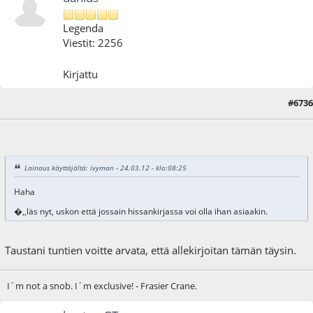
Legenda
Viestit: 2256
Kirjattu
#6736
24.03.12 - klo:08:39
Lainaus käyttäjältä: ivyman - 24.03.12 - klo:08:25
Haha
�,,läs nyt, uskon että jossain hissankirjassa voi olla ihan asiaakin.
Taustani tuntien voitte arvata, että allekirjoitan tämän täysin.
I´m not a snob. I´m exclusive! - Frasier Crane.