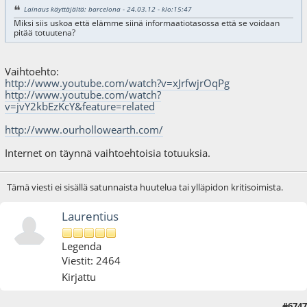
Lainaus käyttäjältä: barcelona - 24.03.12 - klo:15:47
Miksi siis uskoa että elämme siinä informaatiotasossa että se voidaan
pitää totuutena?
Vaihtoehto:
http://www.youtube.com/watch?v=xJrfwjrOqPg
http://www.youtube.com/watch?
v=jvY2kbEzKcY&feature=related
http://www.ourhollowearth.com/
Internet on täynnä vaihtoehtoisia totuuksia.
Tämä viesti ei sisällä satunnaista huutelua tai ylläpidon kritisoimista.
Laurentius
Legenda
Viestit: 2464
Kirjattu
#6747
24.03.12 - klo:17:18