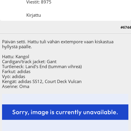
Viestit: 8975
Kirjattu
#6744
24.03.12 - klo:12:19
Viimeisin muokkaus
: 24.03.12 - klo:12:28 käyttäjältä konda
Päivän setti. Hattu tuli vähän extempore vaan kiskastua
hyllystä päälle.
Hattu: Kangol
Cardigan/track jacket: Gant
Turtleneck: Land's End (tumman vihreä)
Farkut: adidas
Vyö: adidas
Kengät: adidas SS12, Court Deck Vulcan
Asenne: Oma