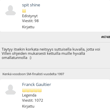
spit shine
Edistynyt
Viestit: 98
Kirjattu
#6748
24.03.12 - klo:18:11
Täytyy itsekin korkata neitsyys suttuisella kuvalla, jotta voi
Villen ohjeiden mukaisesti kettuilla muille hyvällä
omallatunnolla :)
Kenkä voodoon SM-finalisti vuodelta 1997
Franck Gaultier
Legenda
Viestit: 1072
Kirjattu