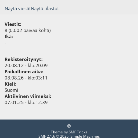
Näytä viestit
Näytä tilastot
Viestit:
8 (0,002 päivää kohti)
Ikä:
-
Rekisteröitynyt:
20.08.12 - klo:20:09
Paikallinen aika:
08.08.26 - klo:03:11
Kieli:
Suomi
Aktiivinen viimeksi:
07.01.25 - klo:12:39
Theme by
SMF Tricks
SMF 2.1.6 © 2025
,
Simple Machines