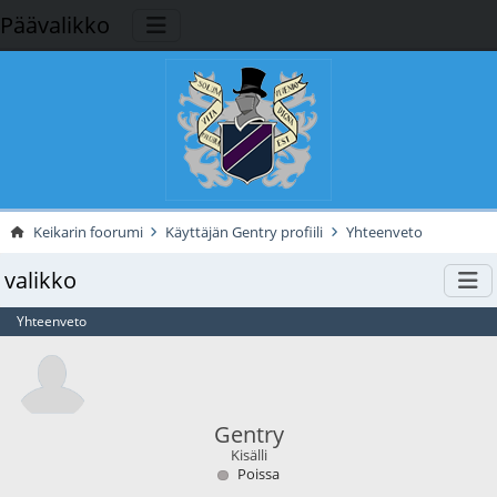
Päävalikko
Keikarin foorumi
Käyttäjän Gentry profiili
Yhteenveto
valikko
Yhteenveto
Gentry
Kisälli
Poissa