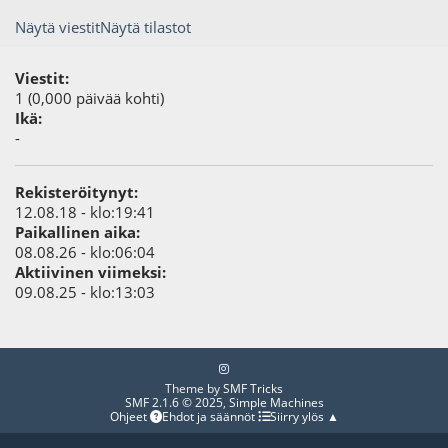
Näytä viestit
Näytä tilastot
Viestit:
1 (0,000 päivää kohti)
Ikä:
-
Rekisteröitynyt:
12.08.18 - klo:19:41
Paikallinen aika:
08.08.26 - klo:06:04
Aktiivinen viimeksi:
09.08.25 - klo:13:03
Theme by
SMF Tricks
SMF 2.1.6 © 2025
,
Simple Machines
Ohjeet
Ehdot ja säännöt
Siirry ylös ▲