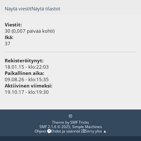
Näytä viestit
Näytä tilastot
Viestit:
30 (0,007 päivää kohti)
Ikä:
37
Rekisteröitynyt:
18.01.15 - klo:22:03
Paikallinen aika:
09.08.26 - klo:15:35
Aktiivinen viimeksi:
19.10.17 - klo:19:30
Theme by
SMF Tricks
SMF 2.1.6 © 2025
,
Simple Machines
Ohjeet
Ehdot ja säännöt
Siirry ylös ▲