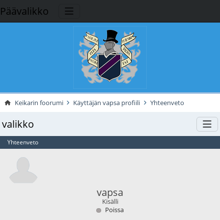
Päävalikko
Keikarin foorumi
Käyttäjän vapsa profiili
Yhteenveto
valikko
Yhteenveto
vapsa
Kisälli
Poissa