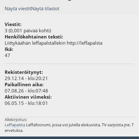
Näytä viestit
Näytä tilastot
Viestit:
3 (0,001 päivää kohti)
Henkilökohtainen teksti:
Liittykäähän leffapalstallekin http://leffapalsta
Ikä:
47
Rekisteröitynyt:
29.12.14 - klo:20:21
Paikallinen aika:
07.08.26 - klo:07:48
Aktiivinen viimeksi:
06.05.15 - klo:18:01
Allekirjoitus:
Leffapalsta
Leffafoorumi, jossa voi jutella elokuvista, TV-sarjoista jne. T
ervetuloa.