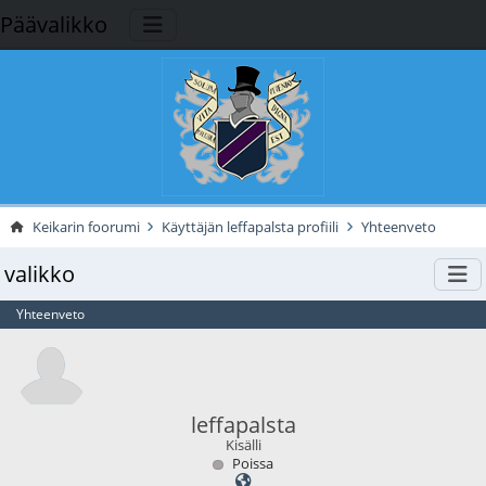
Päävalikko
Keikarin foorumi
Käyttäjän leffapalsta profiili
Yhteenveto
valikko
Yhteenveto
leffapalsta
Kisälli
Poissa