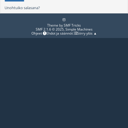
Unohtuiko salasana?
Theme by
SMF Tricks
SMF 2.1.6 © 2025
,
Simple Machines
Ohjeet
Ehdot ja säännöt
Siirry ylös ▲