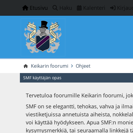
Etusivu
Haku
Kalenteri
Kirjau
Keikarin foorumi
Ohjeet
SMF käyttäjän opas
Tervetuloa foorumille Keikarin foorumi, j
SMF on se elegantti, tehokas, vahva ja ilm
viestiketjuissa annetuista aiheista, nokkelal
voi käyttää hyödykseen. Apua SMF:n monie
kysymysmerkkiä, tai seuraamalla linkkejä t