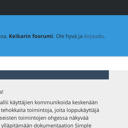
loa,
Keikarin foorumi
. Ole hyvä ja
kirjaudu
.
a!
 sallii käyttäjien kommunikoida keskenään
a tehokkaita toimintoja, joita loppukäyttäjä
yseisten toimintojen ohgessa näkyvää
ysti ylläpitämään dokumentaation Simple