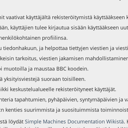
 vaativat käyttäjältä rekisteröitymistä käyttääkseen 
ään, käyttäjien tulee kirjautua sisään käyttääkseen uu
 henkilökohtainen profiilinsa.
 tiedonhakuun, ja helpottaa tiettyjen viestien ja viest
eisin tarkoitus, viestien jakamisen mahdollistaminen
voi muotoilla ja maustaa BBC koodein.
ä yksityisviestejä suoraan toisilleen.
ikki keskustelualueelle rekisteröityneet käyttäjät.
lenteria tapahtumien, pyhäpäivien, syntymäpäivien ja 
F:n kenties suurimmista ja suosituimmista toiminnoist
östä löydät
Simple Machines Documentation Wikistä
.