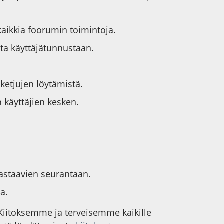
kaikkia foorumin toimintoja.
tta käyttäjätunnustaan.
iketjujen löytämistä.
 käyttäjien kesken.
vastaavien seurantaan.
a.
 Kiitoksemme ja terveisemme kaikille