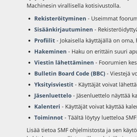
Machinesin virallisella kotisivustolla.
Rekisteröityminen
- Useimmat foorumit
Sisäänkirjautuminen
- Rekisteröidytty
Profiilit
- Jokaisella käyttäjällä on oma,
Hakeminen
- Haku on erittäin suuri apu
Viestin lähettäminen
- Foorumien kesk
Bulletin Board Code (BBC)
- Viestejä 
Yksityisviestit
- Käyttäjät voivat lähettä
Jäsenluettelo
- Jäsenluettelo näyttää ka
Kalenteri
- Käyttäjät voivat käyttää ka
Toiminnot
- Täältä löytyy luetteloa SM
Lisää tietoa SMF ohjelmistosta ja sen käyt