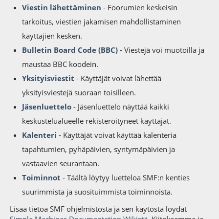
Viestin lähettäminen
- Foorumien keskeisin
tarkoitus, viestien jakamisen mahdollistaminen
käyttäjien kesken.
Bulletin Board Code (BBC)
- Viestejä voi muotoilla ja
maustaa BBC koodein.
Yksityisviestit
- Käyttäjät voivat lähettää
yksityisviestejä suoraan toisilleen.
Jäsenluettelo
- Jäsenluettelo näyttää kaikki
keskustelualueelle rekisteröityneet käyttäjät.
Kalenteri
- Käyttäjät voivat käyttää kalenteria
tapahtumien, pyhäpäivien, syntymäpäivien ja
vastaavien seurantaan.
Toiminnot
- Täältä löytyy luetteloa SMF:n kenties
suurimmista ja suosituimmista toiminnoista.
Lisää tietoa SMF ohjelmistosta ja sen käytöstä löydät
Simple Machines Documentation Wikistä
. Kiitoksemme ja