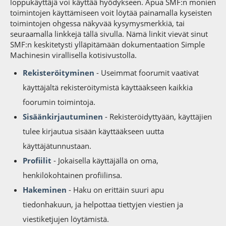
loppukäyttäjä voi käyttää hyödykseen. Apua SMF:n monien
toimintojen käyttämiseen voit löytää painamalla kyseisten
toimintojen ohgessa näkyvää kysymysmerkkiä, tai
seuraamalla linkkejä tällä sivulla. Nämä linkit vievät sinut
SMF:n keskitetysti ylläpitämään dokumentaation Simple
Machinesin virallisella kotisivustolla.
Rekisteröityminen
- Useimmat foorumit vaativat
käyttäjältä rekisteröitymistä käyttääkseen kaikkia
foorumin toimintoja.
Sisäänkirjautuminen
- Rekisteröidyttyään, käyttäjien
tulee kirjautua sisään käyttääkseen uutta
käyttäjätunnustaan.
Profiilit
- Jokaisella käyttäjällä on oma,
henkilökohtainen profiilinsa.
Hakeminen
- Haku on erittäin suuri apu
tiedonhakuun, ja helpottaa tiettyjen viestien ja
viestiketjujen löytämistä.