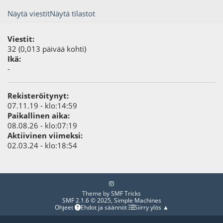
Näytä viestit
Näytä tilastot
Viestit:
32 (0,013 päivää kohti)
Ikä:
-
Rekisteröitynyt:
07.11.19 - klo:14:59
Paikallinen aika:
08.08.26 - klo:07:19
Aktiivinen viimeksi:
02.03.24 - klo:18:54
Theme by
SMF Tricks
SMF 2.1.6 © 2025
,
Simple Machines
Ohjeet
Ehdot ja säännöt
Siirry ylös ▲