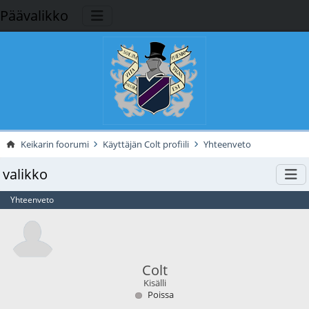
Päävalikko
Keikarin foorumi
Käyttäjän Colt profiili
Yhteenveto
valikko
Yhteenveto
Colt
Kisälli
Poissa