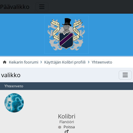
Päävalikko
Keikarin foorumi
Käyttäjän Kolibri profiili
Yhteenveto
valikko
Yhteenveto
Kolibri
Flanööri
Poissa