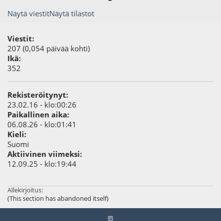
Näytä viestit
Näytä tilastot
Viestit:
207 (0,054 päivää kohti)
Ikä:
352
Rekisteröitynyt:
23.02.16 - klo:00:26
Paikallinen aika:
06.08.26 - klo:01:41
Kieli:
Suomi
Aktiivinen viimeksi:
12.09.25 - klo:19:44
Allekirjoitus:
(This section has abandoned itself)