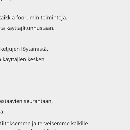
kaikkia foorumin toimintoja.
tta käyttäjätunnustaan.
iketjujen löytämistä.
 käyttäjien kesken.
vastaavien seurantaan.
a.
 Kiitoksemme ja terveisemme kaikille