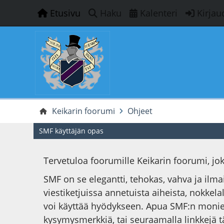
Etusivu
Haku
Kalenteri
Kirjau
Keikarin foorumi
Ohjeet
SMF käyttäjän opas
Tervetuloa foorumille Keikarin foorumi, j
SMF on se elegantti, tehokas, vahva ja ilm
viestiketjuissa annetuista aiheista, nokkelal
voi käyttää hyödykseen. Apua SMF:n monie
kysymysmerkkiä, tai seuraamalla linkkejä t