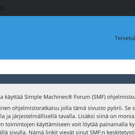
du
Tervetu
oka käyttää Simple Machines® Forum (SMF) ohjelmisto
ainen ohjelmistoratkaisu jolla tämä sivusto pyörii. Se
la ja järjestelmällisellä tavalla. Lisäksi siinä on moni
n toimintojen käyttämiseen voit löytää painamalla k
ällä sivulla. Nämä linkit vievät sinut SMF:n keskitet