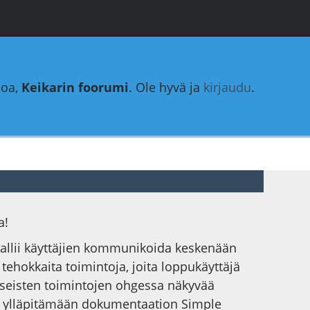
loa,
Keikarin foorumi
. Ole hyvä ja
kirjaudu
.
a!
 sallii käyttäjien kommunikoida keskenään
a tehokkaita toimintoja, joita loppukäyttäjä
yseisten toimintojen ohgessa näkyvää
ysti ylläpitämään dokumentaation Simple