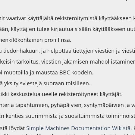
 vaativat käyttäjältä rekisteröitymistä käyttääkseen 
ään, käyttäjien tulee kirjautua sisään käyttääkseen uu
 henkilökohtainen profiilinsa.
 tiedonhakuun, ja helpottaa tiettyjen viestien ja viest
eisin tarkoitus, viestien jakamisen mahdollistaminen
voi muotoilla ja maustaa BBC koodein.
ä yksityisviestejä suoraan toisilleen.
ikki keskustelualueelle rekisteröityneet käyttäjät.
lenteria tapahtumien, pyhäpäivien, syntymäpäivien ja 
F:n kenties suurimmista ja suosituimmista toiminnoist
östä löydät
Simple Machines Documentation Wikistä
.