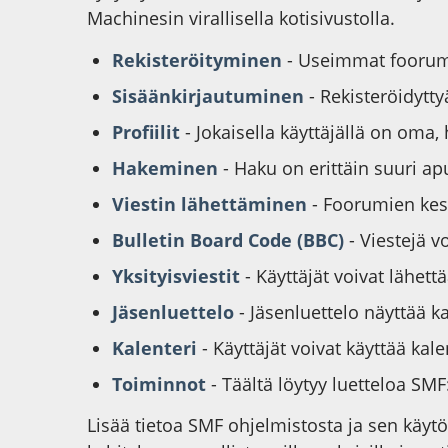
Machinesin virallisella kotisivustolla.
Rekisteröityminen
- Useimmat foorumit
Sisäänkirjautuminen
- Rekisteröidytty
Profiilit
- Jokaisella käyttäjällä on oma,
Hakeminen
- Haku on erittäin suuri apu
Viestin lähettäminen
- Foorumien kesk
Bulletin Board Code (BBC)
- Viestejä 
Yksityisviestit
- Käyttäjät voivat lähettä
Jäsenluettelo
- Jäsenluettelo näyttää ka
Kalenteri
- Käyttäjät voivat käyttää ka
Toiminnot
- Täältä löytyy luetteloa SM
Lisää tietoa SMF ohjelmistosta ja sen käyt