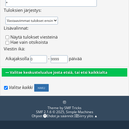
Tuloksien järjestys:
Lisävalinnat:
Näytä tulokset viesteinä
Hae vain otsikoista
Viestin ikä:
Aikajaksolla
-
päivää
Valitse keskustelualue josta etsiä, tai etsi kaikkialta
Valitse kaikki
Theme by
SMF Tricks
SMF 2.1.6 © 2025
,
Simple Machines
Ohjeet
Ehdot ja säännöt
Siirry ylös ▲