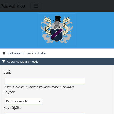
Päävalikko
Keikarin foorumi
Haku
Aseta hakuparametrit
Etsi:
esim.
Orwellin "Eläinten vallankumous" -elokuva
Löytyi:
käyttäjältä: