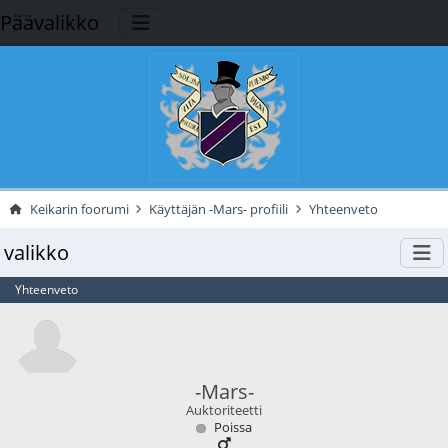
Päävalikko
Keikarin foorumi
Käyttäjän -Mars- profiili
Yhteenveto
valikko
Yhteenveto
-Mars-
Auktoriteetti
Poissa