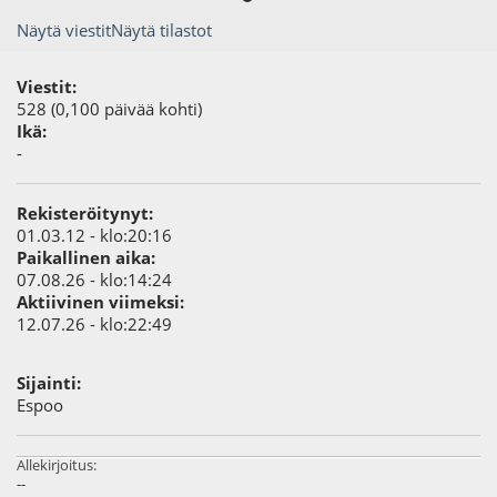
Näytä viestit
Näytä tilastot
Viestit:
528 (0,100 päivää kohti)
Ikä:
-
Rekisteröitynyt:
01.03.12 - klo:20:16
Paikallinen aika:
07.08.26 - klo:14:24
Aktiivinen viimeksi:
12.07.26 - klo:22:49
Sijainti:
Espoo
Allekirjoitus:
--