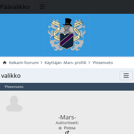
Päävalikko
Keikarin foorumi
Käyttäjän -Mars- profiili
Yhteenveto
valikko
Yhteenveto
-Mars-
Auktoriteetti
Poissa