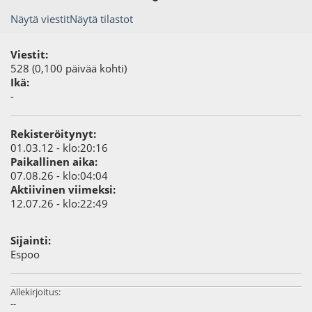
Näytä viestit
Näytä tilastot
Viestit:
528 (0,100 päivää kohti)
Ikä:
-
Rekisteröitynyt:
01.03.12 - klo:20:16
Paikallinen aika:
07.08.26 - klo:04:04
Aktiivinen viimeksi:
12.07.26 - klo:22:49
Sijainti:
Espoo
Allekirjoitus:
--