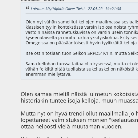
Lainaus käyttäjältä: Oliver Twist - 22.05.23 - klo:21:08
Olen nyt vähän samoillut kellojen maailmassa sosiaal
klassisen tyylin kontekstissa varsin iso osa noista ryhmis
vastoin näissä rannetuskuvissa on varsin usein tonnika
kyseenalaiselta ja muita turhia yksityiskohtia. Erityise
Omegoissa on pääsääntöisesti hyvin tyylikkäitä kelloja 
Itse ostin tosiaan tuon Seikon SRPD51K1:n, mutta Sei
Sama kellohan tuossa taitaa olla kyseessä, mutta ei ole
vähän feikiltä pitää tuollaista sukelluskellon näköistä 
enemmän miellyttävä.
Olen samaa mieltä näistä julmetun kokoisist
historiakin tuntee isoja kelloja, muun muassa 
Mutta nyt on hyvä trendi ollut maailmalla jo
lopettaneet valmistuksen monien "teelautasmal
ottaa helposti vielä muutaman vuoden.