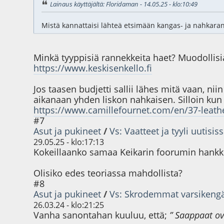
Lainaus käyttäjältä: Floridaman - 14.05.25 - klo:10:49
Mistä kannattaisi lähteä etsimään kangas- ja nahkaran
Minkä tyyppisiä rannekkeita haet? Muodollisi
https://www.keskisenkello.fi
Jos taasen budjetti sallii lähes mitä vaan, n
aikanaan yhden liskon nahkaisen. Silloin kun 
https://www.camillefournet.com/en/37-leat
#7
Asut ja pukineet
/
Vs: Vaatteet ja tyyli uutisis
29.05.25 - klo:17:13
Kokeillaanko samaa Keikarin foorumin hank
Olisiko edes teoriassa mahdollista?
#8
Asut ja pukineet
/
Vs: Skrodemmat varsikengät
26.03.24 - klo:21:25
Vanha sanontahan kuuluu, että;
” Saappaat o