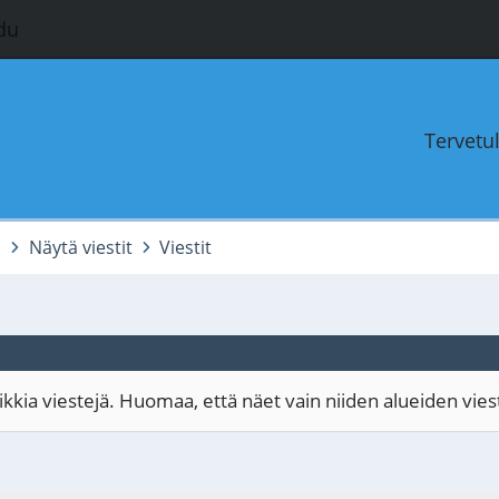
du
Tervetu
i
Näytä viestit
Viestit
kia viestejä. Huomaa, että näet vain niiden alueiden viestit