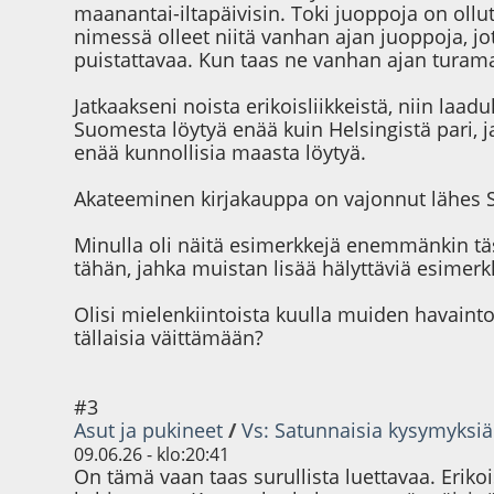
maanantai-iltapäivisin. Toki juoppoja on ollut
nimessä olleet niitä vanhan ajan juoppoja, jo
puistattavaa. Kun taas ne vanhan ajan turamaak
Jatkaakseni noista erikoisliikkeistä, niin laa
Suomesta löytyä enää kuin Helsingistä pari, j
enää kunnollisia maasta löytyä.
Akateeminen kirjakauppa on vajonnut lähes S
Minulla oli näitä esimerkkejä enemmänkin tä
tähän, jahka muistan lisää hälyttäviä esimerk
Olisi mielenkiintoista kuulla muiden havaint
tällaisia väittämään?
#3
Asut ja pukineet
/
Vs: Satunnaisia kysymyksiä
09.06.26 - klo:20:41
On tämä vaan taas surullista luettavaa. Eriko