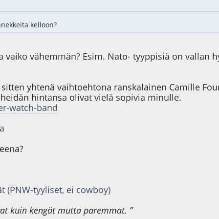
nekkeita kelloon?
a vaiko vähemmän? Esim. Nato- tyyppisiä on vallan h
iin sitten yhtenä vaihtoehtona ranskalainen Camille Fo
heidän hintansa olivat vielä sopivia minulle.
her-watch-band
sa
keena?
 (PNW-tyyliset, ei cowboy)
vat kuin kengät mutta paremmat. ”