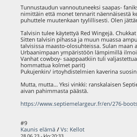
Tunnustaudun vannoutuneeksi saapas- faniksi
nimittäin että monet tennarit näennäisestä k
puhuttele muutenkaan tyylillisesti. Olen jätt
Talvisin tulee käytettyä Red Wingejä. Chukkat
Sitten talvisin pihassa ja muun muassa ampum
talvisissa maasto-olosuhteissa. Sulan maan ai
Urbaanimpaan ympäristöön lämpimillä ilmoilla
Vanhat cowboy- saappaatkiin tuli valjastettua
hommattua kolmet parit)
Pukujenkin/ irtoyhdistelmien kaverina suosi
Mutta, mutta… Yksi vinkki: ranskalaisen Sept
aivan pahimmasta päästä.
https://www.septiemelargeur.fr/en/276-boot
#9
Kaunis elämä
/
Vs: Kellot
28.06.23 - klo:20:33