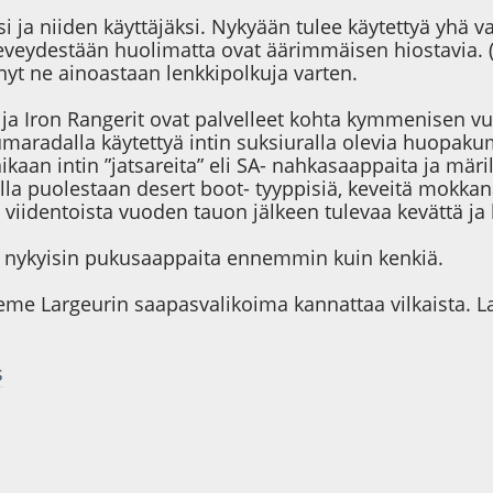
 ja niiden käyttäjäksi. Nykyään tulee käytettyä yh
eveydestään huolimatta ovat äärimmäisen hiostavia. (e
änyt ne ainoastaan lenkkipolkuja varten.
 ja Iron Rangerit ovat palvelleet kohta kymmenisen vuo
aradalla käytettyä intin suksiuralla olevia huopakum
kaan intin ”jatsareita” eli SA- nahkasaappaita ja märi
 puolestaan desert boot- tyyppisiä, keveitä mokkana
 viidentoista vuoden tauon jälkeen tulevaa kevättä ja 
n nykyisin pukusaappaita ennemmin kuin kenkiä.
ieme Largeurin saapasvalikoima kannattaa vilkaista. 
s