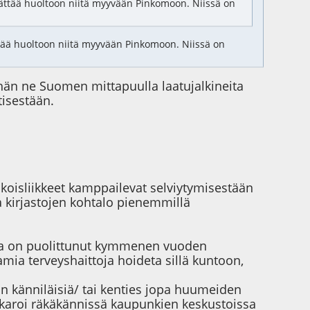
 jättää huoltoon niitä myyvään Pinkomoon. Niissä on
ättää huoltoon niitä myyvään Pinkomoon. Niissä on
än ne Suomen mittapuulla laatujalkineita
tisestään.
ikoisliikkeet kamppailevat selviytymisestään
a kirjastojen kohtalo pienemmillä
ima on puolittunut kymmenen vuoden
amia terveyshaittoja hoideta sillä kuntoon,
jon känniläisiä/ tai kenties jopa huumeiden
ikkaroi räkäkännissä kaupunkien keskustoissa