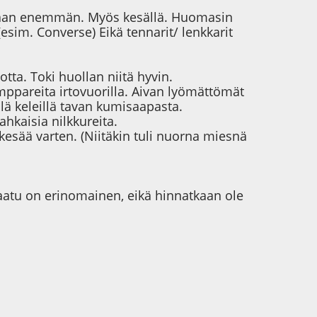
ä vaan enemmän. Myös kesällä. Huomasin
sim. Converse) Eikä tennarit/ lenkkarit
tta. Toki huollan niitä hyvin.
ppareita irtovuorilla. Aivan lyömättömät
llä keleillä tavan kumisaapasta.
hkaisia nilkkureita.
kesää varten. (Niitäkin tuli nuorna miesnä
Laatu on erinomainen, eikä hinnatkaan ole