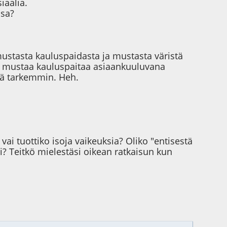
iaalia.
ssa?
 mustasta kauluspaidasta ja mustasta väristä
opa mustaa kauluspaitaa asiaankuuluvana
tiä tarkemmin. Heh.
ai tuottiko isoja vaikeuksia? Oliko "entisestä
si? Teitkö mielestäsi oikean ratkaisun kun