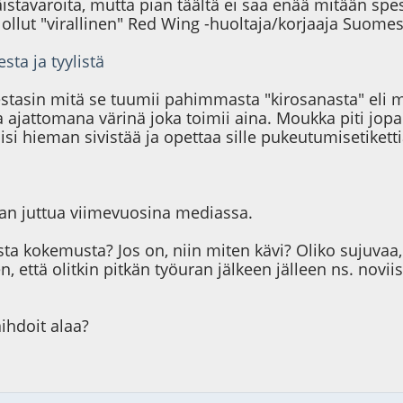
stavaroita, mutta pian täältä ei saa enää mitään spes
 ollut "virallinen" Red Wing -huoltaja/korjaaja Suome
ta ja tyylistä
 Testasin mitä se tuumii pahimmasta "kirosanasta" eli
 ja ajattomana värinä joka toimii aina. Moukka piti j
äisi hieman sivistää ja opettaa sille pukeutumisetiket
rran juttua viimevuosina mediassa.
 kokemusta? Jos on, niin miten kävi? Oliko sujuvaa, v
 että olitkin pitkän työuran jälkeen jälleen ns. novii
ihdoit alaa?