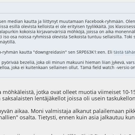
isen median kautta ja liittynyt muutamaan Facebook-ryhmään. Olen 
sä esillä olevista kelloista ei ole erityisen tyylikkäitä. Jos klassises
lapurkin kokoisia kirjavanvärisiä möhköjä, joissa on aika monennäkö
sti iso osa noissa ryhmissä olevista Seikoista tuntuu sellaisilta. Tok
näytillä.
ko-ryhmän kautta "downgreidasin" sen SRPE63K1:een. Eli
tästä
tähä
 pyörivää bezeliä, joka oli minun makuuni hieman liian jykevä, varsi
kelloa, joka ei kuitenkaan sellainen ollut. Tämä field watch -versio
a möhkäleistä, jotka ovat olleet muotia viimeiset 10
saksalaisten lentäjäkellot joissa oli usein taskukellon
 hyvän aikaa. Moni valmistaja alkanut palailemaan pik
lien" osalta. Tietysti, ennen kuin asia jalkautuu kun