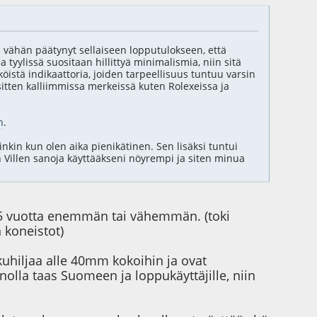
vähän päätynyt sellaiseen lopputulokseen, että
sa tyylissä suositaan hillittyä minimalismia, niin sitä
istä indikaattoria, joiden tarpeellisuus tuntuu varsin
i sitten kalliimmissa merkeissä kuten Rolexeissa ja
n
.
nkin kun olen aika pienikätinen. Sen lisäksi tuntui
 on Villen sanoja käyttääkseni nöyrempi ja siten minua
-15 vuotta enemmän tai vähemmän. (toki
 koneistot)
kuhiljaa alle 40mm kokoihin ja ovat
nolla taas Suomeen ja loppukäyttäjille, niin