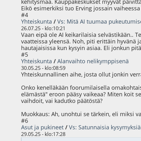
kehitysmaa. Kauppakeskukset myyvät päivittäi
Eikö esimerkiksi tuo Erving jossain vaiheessa
#4
Yhteiskunta
/
Vs: Mitä AI tuumaa pukeutumises
26.07.25 - klo:10:21
Vaan eipä ole AI keikarilaisia selvästikään..
vaatteissa yleensä. Noh, piti erittäin hyvänä
hautajaisissa kun kysyin asiaa. Eli jonkun pit
#5
Yhteiskunta
/
Alanvaihto nelikymppisenä
30.05.25 - klo:08:59
Yhteiskunnallinen aihe, josta ollut jonkin ve
Onko kenelläkään foorumilaisella omakohtaista
elämästä" eroon pääsy vaikeaa? Miten koit sen,
vaihdoit, vai kadutko päätöstä?
Muokkaus: Ah, unohtui se tärkein, eli miksi va
#6
Asut ja pukineet
/
Vs: Satunnaisia kysymyksiä
29.05.25 - klo:17:28