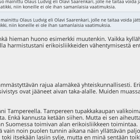
o mainittu Olaus Ludvig eli Olavi Saarenkari, jolle ne taitaa voida
tikki, niin koneille ei ole ihan samanlaisia vaatimuksia.
mainittu Olaus Ludvig eli Olavi Saarenkari, jolle ne taitaa voida j
ki, niin koneille ei ole ihan samanlaisia vaatimuksia.
hkä hieman huono esimerkki muutenkin. Vaikka kylläh
solla harmistustani erikoisliikkeiden vähentymisestä en
 hämmästyttävän rajua alamäkeä yhteiskunnallisesti. Er
sivistys ovat jääneet aivan taka-alalle. Muiden muass
tistäni Tampereella. Tampereen tupakkakaupan valiko
otta. Enkä kannusta ketään siihen. Mutta ei sen aiheutt
 Suomessa toimivan alan erikoisliikkeen toimintaa.
ttä vain noin puolen tunnin aikana näin yllättävän pal
 toki itsekään lasiin sylje, mutta en minä sentään to