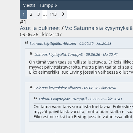
Viestit - Tumppi$
...
1
2
3
113
#1
Asut ja pukineet
/
Vs: Satunnaisia kysymyksiä
09.06.26 - klo:21:47
Lainaus käyttäjältä: Alhazen - 09.06.26 - klo:20:58
Lainaus käyttäjältä: Tumppi$ - 09.06.26 - klo:20:41
On tämä vaan taas surullista luettavaa. Erikoisliik
myyvät päivittäistavaroita, mutta pian täältä ei saa 
Eikö esimerkiksi tuo Erving jossain vaiheessa ollut 
Lainaus käyttäjältä: Alhazen - 09.06.26 - klo:20:58
Lainaus käyttäjältä: Tumppi$ - 09.06.26 - klo:20:41
On tämä vaan taas surullista luettavaa. Erikoisli
myyvät päivittäistavaroita, mutta pian täältä ei s
Eikö esimerkiksi tuo Erving jossain vaiheessa ollu