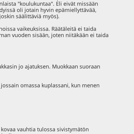
nlaista "koulukuntaa". Eli eivät missään
yissä oli jotain hyvin epämiellyttävää,
joskin säälittäviä myös).
hoissa vaikeuksissa. Räätäleitä ei taida
man vuoden sisään, joten niitäkään ei taida
hukkasin jo ajatuksen. Muokkaan suoraan
an jossain omassa kuplassani, kun menen
n kovaa vauhtia tulossa sivistymätön