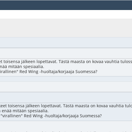
keet toisensa jälkeen lopettavat. Tästä maasta on kovaa vauhtia tul
enää mitään spesiaalia.
"virallinen" Red Wing -huoltaja/korjaaja Suomessa?
ikkeet toisensa jälkeen lopettavat. Tästä maasta on kovaa vauhtia 
aa enää mitään spesiaalia.
t "virallinen" Red Wing -huoltaja/korjaaja Suomessa?