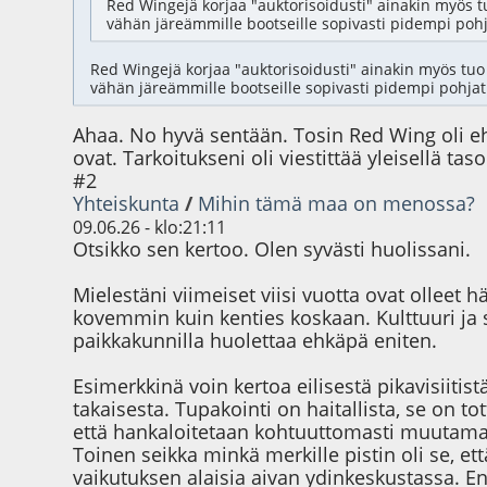
Red Wingejä korjaa "auktorisoidusti" ainakin myös tu
vähän järeämmille bootseille sopivasti pidempi pohja
Red Wingejä korjaa "auktorisoidusti" ainakin myös tuo 
vähän järeämmille bootseille sopivasti pidempi pohjatik
Ahaa. No hyvä sentään. Tosin Red Wing oli e
ovat. Tarkoitukseni oli viestittää yleisellä ta
#2
Yhteiskunta
/
Mihin tämä maa on menossa?
09.06.26 - klo:21:11
Otsikko sen kertoo. Olen syvästi huolissani.
Mielestäni viimeiset viisi vuotta ovat olleet
kovemmin kuin kenties koskaan. Kulttuuri ja 
paikkakunnilla huolettaa ehkäpä eniten.
Esimerkkinä voin kertoa eilisestä pikavisii
takaisesta. Tupakointi on haitallista, se on t
että hankaloitetaan kohtuuttomasti muutaman
Toinen seikka minkä merkille pistin oli se, e
vaikutuksen alaisia aivan ydinkeskustassa. En