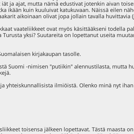
 iät ja ajat, mutta nämä edustivat jotenkin aivan toise
tka ikään kuin kuuluivat katukuvaan. Näissä eilen nähd
arit aikoinaan olivat jopa jollain tavalla huvittavia (
dukkaat vaateliikkeet ovat myös käsittääkseni todella pa
a Turusta yksi? Suutareita on lopettanut useita muuta
uomalaisen kirjakaupan tasolle.
stä Suomi -nimisen "putiikin" alennustilasta, mutta 
kejä.
oja yhteiskunnallisista ilmiöistä. Olenko minä nyt ih
isliikkeet toisensa jälkeen lopettavat. Tästä maasta o