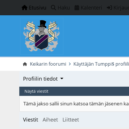
Etusivu
Haku
Kalenteri
Kirjau
Keikarin foorumi
Käyttäjän Tumppi$ profiil
Profiilin tiedot
Näytä viestit
Tämä jakso sallii sinun katsoa tämän jäsenen kaik
Viestit
Aiheet
Liitteet