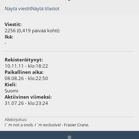
Näytä viestit
Näytä tilastot
Viestit:
2256 (0,419 päivää kohti)
Ikä:
-
Rekisteröitynyt:
10.11.11 - klo:18:22
Paikallinen aika:
08.08.26 - klo:22:50
Kieli:
Suomi
Aktiivinen viimeksi:
31.07.26 - klo:23:24
Allekirjoitus:
I´m not a snob. I´m exclusive! - Frasier Crane.