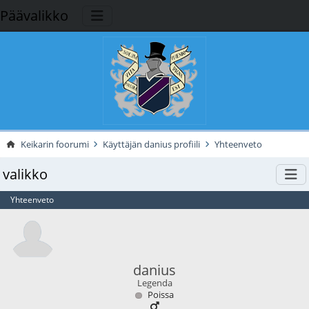
Päävalikko
Keikarin foorumi
Käyttäjän danius profiili
Yhteenveto
valikko
Yhteenveto
danius
Legenda
Poissa