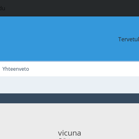
du
Tervetu
Yhteenveto
vicuna