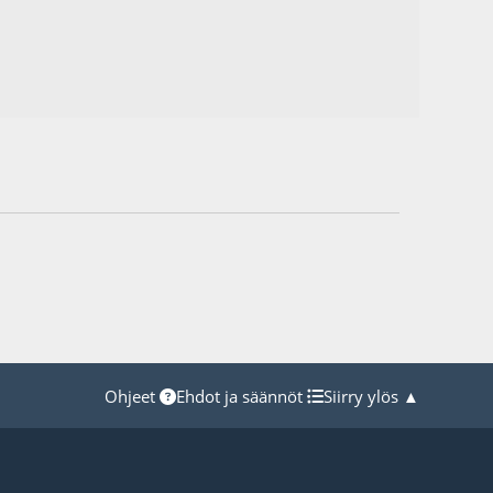
Ohjeet
Ehdot ja säännöt
Siirry ylös ▲