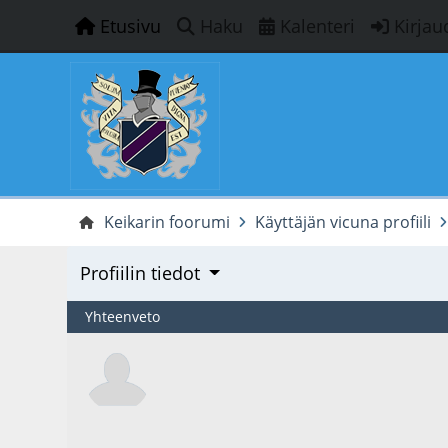
Etusivu
Haku
Kalenteri
Kirjau
Keikarin foorumi
Käyttäjän vicuna profiili
Profiilin tiedot
Yhteenveto