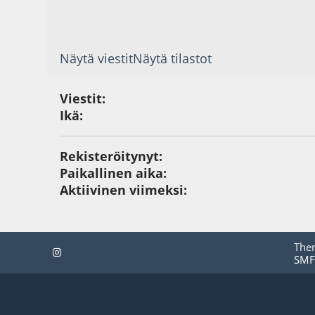
Näytä viestit
Näytä tilastot
Viestit:
Ikä:
Rekisteröitynyt:
Paikallinen aika:
Aktiivinen viimeksi:
The
SMF