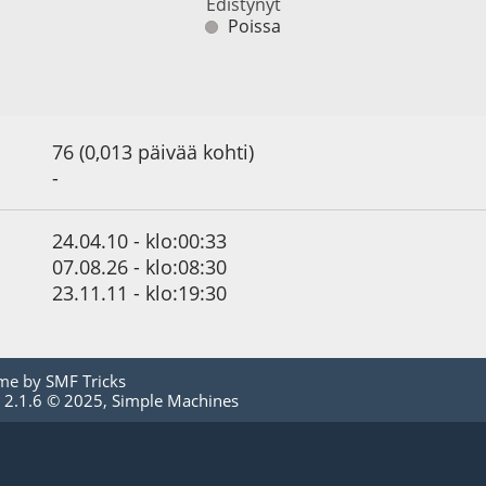
Edistynyt
Poissa
76 (0,013 päivää kohti)
-
24.04.10 - klo:00:33
07.08.26 - klo:08:30
23.11.11 - klo:19:30
me by
SMF Tricks
 2.1.6 © 2025
,
Simple Machines