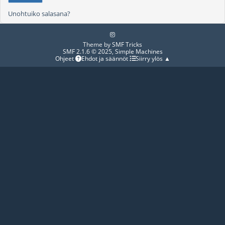
Unohtuiko salasana?
Theme by
SMF Tricks
SMF 2.1.6 © 2025
,
Simple Machines
Ohjeet
Ehdot ja säännöt
Siirry ylös ▲