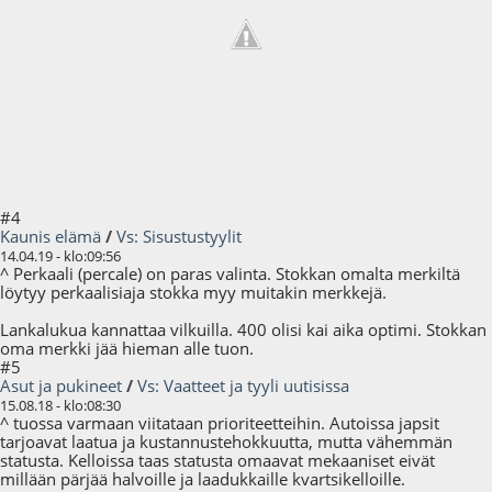
#4
Kaunis elämä
/
Vs: Sisustustyylit
14.04.19 - klo:09:56
^ Perkaali (percale) on paras valinta. Stokkan omalta merkiltä
löytyy perkaalisiaja stokka myy muitakin merkkejä.
Lankalukua kannattaa vilkuilla. 400 olisi kai aika optimi. Stokkan
oma merkki jää hieman alle tuon.
#5
Asut ja pukineet
/
Vs: Vaatteet ja tyyli uutisissa
15.08.18 - klo:08:30
^ tuossa varmaan viitataan prioriteetteihin. Autoissa japsit
tarjoavat laatua ja kustannustehokkuutta, mutta vähemmän
statusta. Kelloissa taas statusta omaavat mekaaniset eivät
millään pärjää halvoille ja laadukkaille kvartsikelloille.