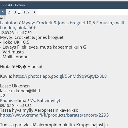
Viestit - Pchan
...
1
2
3
139
#1
Laatutori
/
Myyty: Crockett & Jones broguet 10,5 F musta, malli
London, hinta 50€
12.03.23 - klo:17:59
Myyty: Crockett & Jones broguet
- Koko UK 10,5
- Leveys F, eli leveä, mutta kapeampi kuin G
- Väri musta
- Malli London
Hinta 50�,� + postit
Kuvia:
https://photos.app.goo.gl/55nMd9q9GjtyEx8L8
Lasse Ukkonen
lasse.ukkonen@iki.fi
#2
Kaunis elämä
/
Vs: Kahvimyllyt
09.10.19 - klo:18:32
Tässä hyvä mylly Aeropressin kaveriksi:
https://www.crema.fi/fi/products/baratza/encore/2293
Tuossa pari viestiä aiemmpin mainittu Krupps hajosi ja