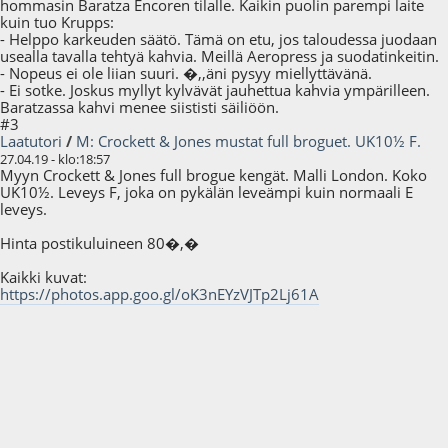
hommasin Baratza Encoren tilalle. Kaikin puolin parempi laite
kuin tuo Krupps:
- Helppo karkeuden säätö. Tämä on etu, jos taloudessa juodaan
usealla tavalla tehtyä kahvia. Meillä Aeropress ja suodatinkeitin.
- Nopeus ei ole liian suuri. �,,äni pysyy miellyttävänä.
- Ei sotke. Joskus myllyt kylvävät jauhettua kahvia ympärilleen.
Baratzassa kahvi menee siististi säiliöön.
#3
Laatutori
/
M: Crockett & Jones mustat full broguet. UK10½ F.
27.04.19 - klo:18:57
Myyn Crockett & Jones full brogue kengät. Malli London. Koko
UK10½. Leveys F, joka on pykälän leveämpi kuin normaali E
leveys.
Hinta postikuluineen 80�,�
Kaikki kuvat:
https://photos.app.goo.gl/oK3nEYzVJTp2Lj61A