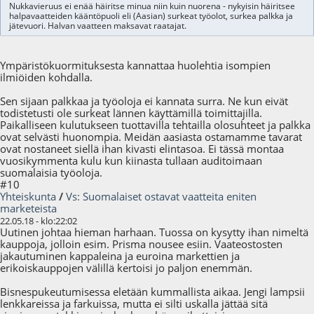
Nukkavieruus ei enää häiritse minua niin kuin nuorena - nykyisin häiritsee
halpavaatteiden kääntöpuoli eli (Aasian) surkeat työolot, surkea palkka ja
jätevuori. Halvan vaatteen maksavat raatajat.
Ympäristökuormituksesta kannattaa huolehtia isompien
ilmiöiden kohdalla.
Sen sijaan palkkaa ja työoloja ei kannata surra. Ne kun eivät
todistetusti ole surkeat lännen käyttämillä toimittajilla.
Paikalliseen kulutukseen tuottavilla tehtailla olosuhteet ja palkka
ovat selvästi huonompia. Meidän aasiasta ostamamme tavarat
ovat nostaneet siellä ihan kivasti elintasoa. Ei tässä montaa
vuosikymmenta kulu kun kiinasta tullaan auditoimaan
suomalaisia työoloja.
#10
Yhteiskunta
/
Vs: Suomalaiset ostavat vaatteita eniten
marketeista
22.05.18 - klo:22:02
Uutinen johtaa hieman harhaan. Tuossa on kysytty ihan nimeltä
kauppoja, jolloin esim. Prisma nousee esiin. Vaateostosten
jakautuminen kappaleina ja euroina markettien ja
erikoiskauppojen välillä kertoisi jo paljon enemmän.
Bisnespukeutumisessa eletään kummallista aikaa. Jengi lampsii
lenkkareissa ja farkuissa, mutta ei silti uskalla jättää sitä