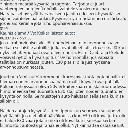
^ hinnan määrää kysyntä ja tarjonta. Tarjonta ei juuri
vanhempien autojen kohdalla vaihtele vuosien mukaan.
Harvinaiset pysyvät harvinaisena ja niin edelleen. Kysyntä sen
sijaan vaihtelee paljonkin. Kysynnän ymmärtäminen on tärkeää,
jos ei aio keräillä jotain huippuharvinaisuuksia.
#14
Kaunis elämä
/
Vs: Keikarilaisten autot
06.03.18 - klo:21:36
Jos ultraharvinaiset yksilöt unohdetaan, niin arvonnousua voi
veikata sellaisille autoille, jotka ovat olleet julisteina seinällä kun
nykyiset 50-vuotiaat ovat olleet nuoria. Esim. Calibra ja Prelude
voisivat nyt olla hyvä sijoitus 10v horisontilla, jos vapaata
tallitilaa on nurkissa jouten. E30 pitäisi olla just nyt siinä
arvonnousuvaiheessa.
Juuri nuo 'amisauto' kommentit korostavat tuota potentiaalia, eli
hieman ennen arvonnousua nämä mallit käyvät ovat pohjalla.
Kukaan rahoissaan oleva 50v ei kuitenkaan muista nuoruudessa
himoinneensa teinituunattua E30:stä, joten noiden tuunattujen
kysyntä on nolla. Se muistojen auto halutaan sellaisena kuin se
silloin oli.
Näiden autojen kysyntä sitten tippuu kun seuraava sukupolvi
täyttää 50. Jos olet ollut päiväkodissa kun E30 oli kova juttu, niin
et halua E30 vaan jotain mikä oli kova kun itse ekaa kertaa
kiinnostuit autoista ja rahaa ei ollut. Nyt kannattaa ostaa se E30