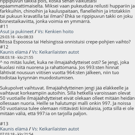
rippipuvun takkia pois, koska sehän vaikuttaisi
epäammattimaiselta. Miksei vaan pukeuduta reilusti huppariin ja
farkkuihin, chinoihin ja kauluspaitaan, flanelleihin ja irtotakkiin
tai pukuun kravatilla tai ilman? Ehkä se rippipuvun takki on joku
bisnestaikaviitta, jonka voimia en ymmärrä.
#11
Asut ja pukineet
/
Vs: Kenkien hoito
29.03.18 - klo:08:33
Missä Espoossa tai Helsingissä onnistuisi crepe-pohjien vaihto?
#12
Kaunis elämä
/
Vs: Keikarilaisten autot
08.03.18 - klo:21:55
^ no mitäs luulet, kuka ne ilmajäähdytteiset osti? Se jengi, joka
kuolasi niitä nuorena ja rahattomana. Jos 993:sten hinnat
lähtivät nousuun viitisen vuotta 964:sten jälkeen, niin tuo
todistaa kysynnän muodostumisen.
Sukupolvet vaihtuvat. Ilmajäähdytteinen jengi jää eläkkeelle ja
vaihtavat korkeampiin autoihin. Sillä hetkellä varoissaan olevat
50 vuotiaille ilmäjäähdytteiset eivät olekaan olleet mitään heidän
ollessaan nuoria. Heille se halutumpi malli onkin 997. Ja noissa
50 vuotiaissa tulee olemaan riittävästi kiinalaisia, jotta sillä ei ole
mitään väliä, että 997:ia on tarjolla paljon.
#13
Kaunis elämä
/
Vs: Keikarilaisten autot
07.03.18 - klo:21:54