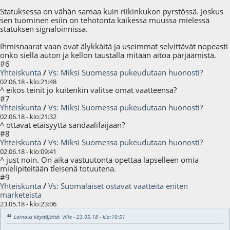
Statuksessa on vähän samaa kuin riikinkukon pyrstössä. Joskus
sen tuominen esiin on tehotonta kaikessa muussa mielessä
statuksen signaloinnissa.
Ihmisnaarat vaan ovat älykkäitä ja useimmat selvittävät nopeasti
onko siellä auton ja kellon taustalla mitään aitoa pärjäämistä.
#6
Yhteiskunta
/
Vs: Miksi Suomessa pukeudutaan huonosti?
02.06.18 - klo:21:48
^ eikös teinit jo kuitenkin valitse omat vaatteensa?
#7
Yhteiskunta
/
Vs: Miksi Suomessa pukeudutaan huonosti?
02.06.18 - klo:21:32
^ ottavat etäisyyttä sandaalifaijaan?
#8
Yhteiskunta
/
Vs: Miksi Suomessa pukeudutaan huonosti?
02.06.18 - klo:09:41
^ just noin. On aika vastuutonta opettaa lapselleen omia
mielipiteitään tleisenä totuutena.
#9
Yhteiskunta
/
Vs: Suomalaiset ostavat vaatteita eniten
marketeista
23.05.18 - klo:23:06
Lainaus käyttäjältä: Ville - 23.05.18 - klo:10:51