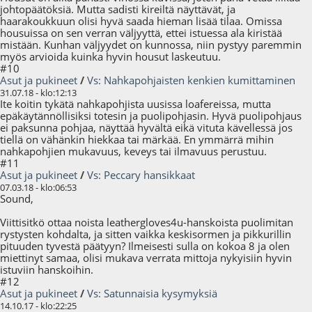
johtopäätöksiä. Mutta sadisti kireiltä näyttävät, ja
haarakoukkuun olisi hyvä saada hieman lisää tilaa. Omissa
housuissa on sen verran väljyyttä, ettei istuessa ala kiristää
mistään. Kunhan väljyydet on kunnossa, niin pystyy paremmin
myös arvioida kuinka hyvin housut laskeutuu.
#10
Asut ja pukineet
/
Vs: Nahkapohjaisten kenkien kumittaminen
31.07.18 - klo:12:13
Ite koitin tykätä nahkapohjista uusissa loafereissa, mutta
epäkäytännöllisiksi totesin ja puolipohjasin. Hyvä puolipohjaus
ei paksunna pohjaa, näyttää hyvältä eikä vituta kävellessä jos
tiellä on vähänkin hiekkaa tai märkää. En ymmärrä mihin
nahkapohjien mukavuus, keveys tai ilmavuus perustuu.
#11
Asut ja pukineet
/
Vs: Peccary hansikkaat
07.03.18 - klo:06:53
Sound,
Viittisitkö ottaa noista leathergloves4u-hanskoista puolimitan
rystysten kohdalta, ja sitten vaikka keskisormen ja pikkurillin
pituuden tyvestä päätyyn? Ilmeisesti sulla on kokoa 8 ja olen
miettinyt samaa, olisi mukava verrata mittoja nykyisiin hyvin
istuviin hanskoihin.
#12
Asut ja pukineet
/
Vs: Satunnaisia kysymyksiä
14.10.17 - klo:22:25