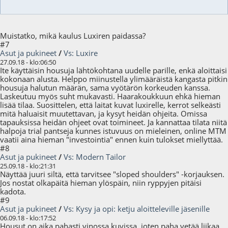
Muistatko, mikä kaulus Luxiren paidassa?
#7
Asut ja pukineet
/
Vs: Luxire
27.09.18 - klo:06:50
Ite käyttäisin housuja lähtökohtana uudelle parille, enkä aloittaisi
kokonaan alusta. Helppo miinustella ylimääräistä kangasta pitkin
housuja halutun määrän, sama vyötärön korkeuden kanssa.
Laskeutuu myös suht mukavasti. Haarakoukkuun ehkä hieman
lisää tilaa. Suosittelen, että laitat kuvat luxirelle, kerrot selkeästi
mitä haluaisit muutettavan, ja kysyt heidän ohjeita. Omissa
tapauksissa heidän ohjeet ovat toimineet. Ja kannattaa tilata niitä
halpoja trial pantseja kunnes istuvuus on mieleinen, online MTM
vaatii aina hieman "investointia" ennen kuin tulokset miellyttää.
#8
Asut ja pukineet
/
Vs: Modern Tailor
25.09.18 - klo:21:31
Näyttää juuri siltä, että tarvitsee "sloped shoulders" -korjauksen.
Jos nostat olkapäitä hieman ylöspäin, niin ryppyjen pitäisi
kadota.
#9
Asut ja pukineet
/
Vs: Kysy ja opi: ketju aloitteleville jäsenille
06.09.18 - klo:17:52
Housut on aika pahasti vinossa kuvissa, joten paha vetää liikaa