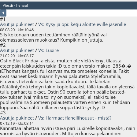
Viestit - henaal
1
#1
Asut ja pukineet
/
Vs: Kysy ja opi: ketju aloitteleville jäsenille
08.08.20 - klo:10:46
Siis kokonaan uuden teettäminen räätälintyönä vai
olemassaolevan muokkaus? Kumpikin on juttuja.
#2
Asut ja pukineet
/
Vs: Luxire
21.02.20 - klo:08:17
Ostin Black Friday -aleista, mutten ole vielä vienyt tilausta
eteenpäin laiskuuden takia :D tuo oma versio maksoi 285�,�
(EThomas kangas), full canvas mutta ompeleet koneella. Takit
ovat saaneet keskimäärin hyvää palautetta Styleforumilla,
istuvuus tietenkin vaikein saada kuntoon. Ite lähetän
räätälintyönä tehdyn takin kopioitavaksi, tällä tavalla on yleensä
tullu parhaat tulokset. Ostin 90 eurolla tohon päälle basted-
sovituksen (vai mikä toi ny on suomeksi), eli takki tulee
puolivalmiina Suomeen palautetta varten ennen kuin tehdään
loppuun. Saa nähä millanen soppa tästä syntyy :D
#3
Asut ja pukineet
/
Vs: Harmaat flanellihousut - mistä?
07.12.19 - klo:08:14
Kannattaa lähettää hyvin istuva pari Luxirelle kopioitavaksi, näin
varmistaa hyvän istuvuuden. Mittojen kanssa pelaaminen