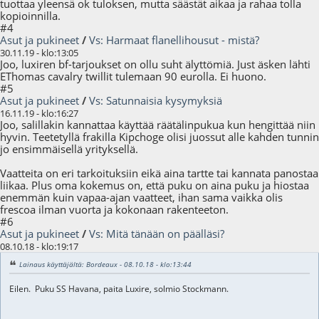
tuottaa yleensä ok tuloksen, mutta säästät aikaa ja rahaa tolla
kopioinnilla.
#4
Asut ja pukineet
/
Vs: Harmaat flanellihousut - mistä?
30.11.19 - klo:13:05
Joo, luxiren bf-tarjoukset on ollu suht älyttömiä. Just äsken lähti
EThomas cavalry twillit tulemaan 90 eurolla. Ei huono.
#5
Asut ja pukineet
/
Vs: Satunnaisia kysymyksiä
16.11.19 - klo:16:27
Joo, salillakin kannattaa käyttää räätälinpukua kun hengittää niin
hyvin. Teetetyllä frakilla Kipchoge olisi juossut alle kahden tunnin
jo ensimmäisellä yrityksellä.
Vaatteita on eri tarkoituksiin eikä aina tartte tai kannata panostaa
liikaa. Plus oma kokemus on, että puku on aina puku ja hiostaa
enemmän kuin vapaa-ajan vaatteet, ihan sama vaikka olis
frescoa ilman vuorta ja kokonaan rakenteeton.
#6
Asut ja pukineet
/
Vs: Mitä tänään on päälläsi?
08.10.18 - klo:19:17
Lainaus käyttäjältä: Bordeaux - 08.10.18 - klo:13:44
Eilen. Puku SS Havana, paita Luxire, solmio Stockmann.