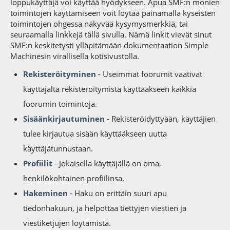
loppukäyttäjä voi käyttää hyödykseen. Apua SMF:n monien
toimintojen käyttämiseen voit löytää painamalla kyseisten
toimintojen ohgessa näkyvää kysymysmerkkiä, tai
seuraamalla linkkejä tällä sivulla. Nämä linkit vievät sinut
SMF:n keskitetysti ylläpitämään dokumentaation Simple
Machinesin virallisella kotisivustolla.
Rekisteröityminen
- Useimmat foorumit vaativat
käyttäjältä rekisteröitymistä käyttääkseen kaikkia
foorumin toimintoja.
Sisäänkirjautuminen
- Rekisteröidyttyään, käyttäjien
tulee kirjautua sisään käyttääkseen uutta
käyttäjätunnustaan.
Profiilit
- Jokaisella käyttäjällä on oma,
henkilökohtainen profiilinsa.
Hakeminen
- Haku on erittäin suuri apu
tiedonhakuun, ja helpottaa tiettyjen viestien ja
viestiketjujen löytämistä.