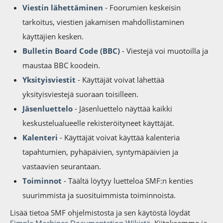
Viestin lähettäminen
- Foorumien keskeisin
tarkoitus, viestien jakamisen mahdollistaminen
käyttäjien kesken.
Bulletin Board Code (BBC)
- Viestejä voi muotoilla ja
maustaa BBC koodein.
Yksityisviestit
- Käyttäjät voivat lähettää
yksityisviestejä suoraan toisilleen.
Jäsenluettelo
- Jäsenluettelo näyttää kaikki
keskustelualueelle rekisteröityneet käyttäjät.
Kalenteri
- Käyttäjät voivat käyttää kalenteria
tapahtumien, pyhäpäivien, syntymäpäivien ja
vastaavien seurantaan.
Toiminnot
- Täältä löytyy luetteloa SMF:n kenties
suurimmista ja suosituimmista toiminnoista.
Lisää tietoa SMF ohjelmistosta ja sen käytöstä löydät
Simple Machines Documentation Wikistä
. Kiitoksemme ja