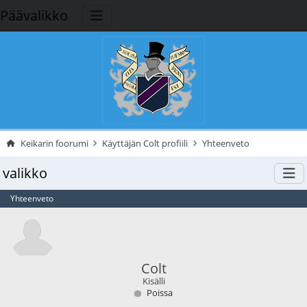
Päävalikko
Keikarin foorumi
Käyttäjän Colt profiili
Yhteenveto
valikko
Yhteenveto
Colt
Kisälli
Poissa