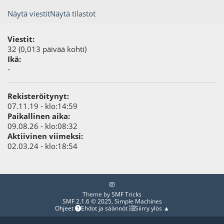
Näytä viestit
Näytä tilastot
Viestit:
32 (0,013 päivää kohti)
Ikä:
-
Rekisteröitynyt:
07.11.19 - klo:14:59
Paikallinen aika:
09.08.26 - klo:08:32
Aktiivinen viimeksi:
02.03.24 - klo:18:54
Theme by
SMF Tricks
SMF 2.1.6 © 2025
,
Simple Machines
Ohjeet
Ehdot ja säännöt
Siirry ylös ▲