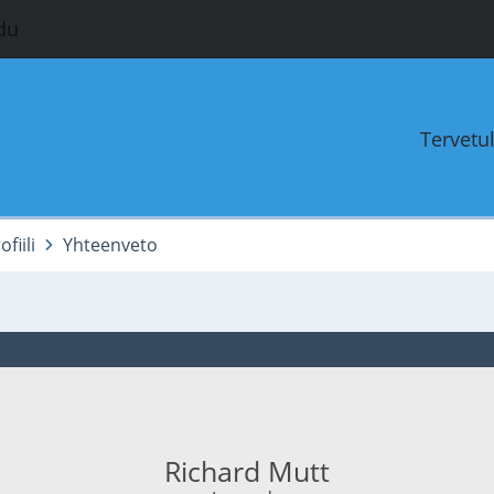
du
Tervetu
fiili
Yhteenveto
Richard Mutt