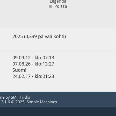
Legenda
Poissa
2025 (0,399 päivää kohti)
-
09.09.12 - klo:07:13
07.08.26 - klo:13:27
Suomi
24.02.17 - klo:01:23
me by
SMF Tricks
 2.1.6 © 2025
,
Simple Machines