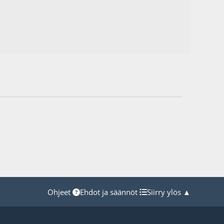
Ohjeet
Ehdot ja säännöt
Siirry ylös ▲