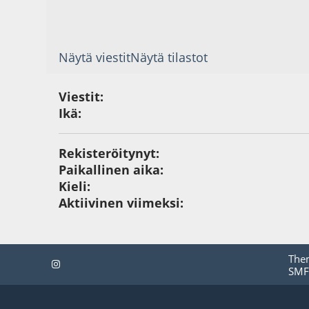
Näytä viestit
Näytä tilastot
Viestit:
Ikä:
Rekisteröitynyt:
Paikallinen aika:
Kieli:
Aktiivinen viimeksi:
The
SMF