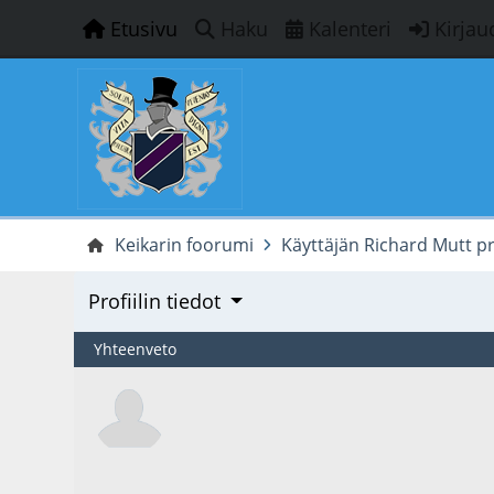
Etusivu
Haku
Kalenteri
Kirjau
Keikarin foorumi
Käyttäjän Richard Mutt pro
Profiilin tiedot
Yhteenveto