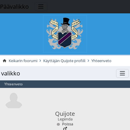
Päävalikko
Keikarin foorumi
Käyttäjän Quijote profiili
Yhteenveto
valikko
Yhteenveto
Quijote
Legenda
Poissa