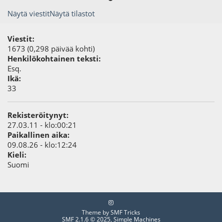
Näytä viestit
Näytä tilastot
Viestit:
1673 (0,298 päivää kohti)
Henkilökohtainen teksti:
Esq.
Ikä:
33
Rekisteröitynyt:
27.03.11 - klo:00:21
Paikallinen aika:
09.08.26 - klo:12:24
Kieli:
Suomi
Theme by
SMF Tricks
SMF 2.1.6 © 2025
,
Simple Machines