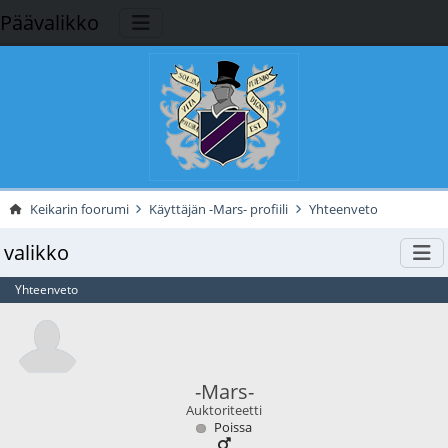
Päävalikko
Keikarin foorumi
Käyttäjän -Mars- profiili
Yhteenveto
valikko
Yhteenveto
-Mars-
Auktoriteetti
Poissa