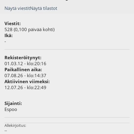
Näytä viestit
Näytä tilastot
Viestit:
528 (0,100 päivää kohti)
Ikä:
-
Rekisteröitynyt:
01.03.12 - klo:20:16
Paikallinen aika:
07.08.26 - klo:14:37
Aktiivinen viimeksi:
12.07.26 - klo:22:49
Sijainti:
Espoo
Allekirjoitus:
--