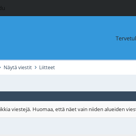
du
Tervetu
Näytä viestit
Liitteet
kia viestejä. Huomaa, että näet vain niiden alueiden viestit