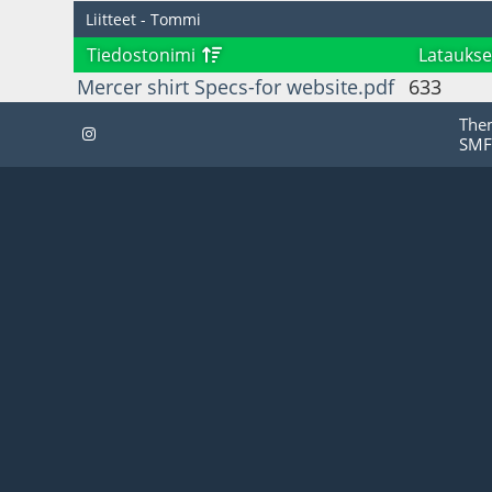
Liitteet - Tommi
Tiedostonimi
Lataukse
Mercer shirt Specs-for website.pdf
633
The
SMF