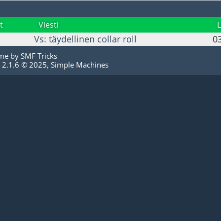
t
Viesti
Vs: täydellinen collar roll
03
me by
SMF Tricks
 2.1.6 © 2025
,
Simple Machines