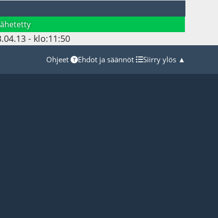
Lähetetty
.04.13 - klo:11:50
Ohjeet
Ehdot ja säännöt
Siirry ylös ▲