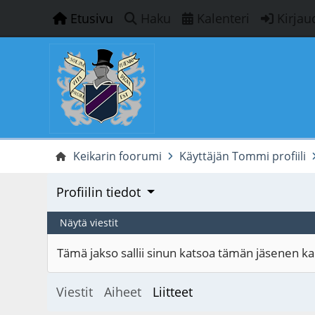
Etusivu
Haku
Kalenteri
Kirjau
Keikarin foorumi
Käyttäjän Tommi profiili
Profiilin tiedot
Näytä viestit
Tämä jakso sallii sinun katsoa tämän jäsenen kaik
Viestit
Aiheet
Liitteet