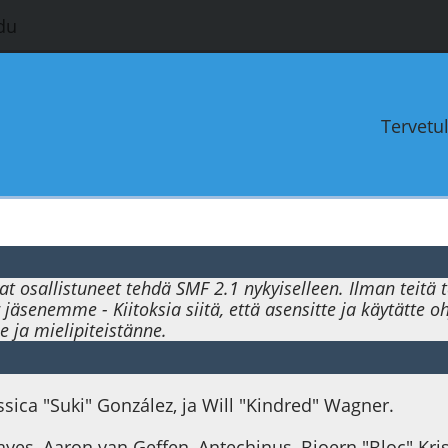
du
Tervetu
at osallistuneet tehdä SMF 2.1 nykyiselleen. Ilman teitä
jäsenemme - Kiitoksia siitä, että asensitte ja käytätte 
 ja mielipiteistänne.
Jessica "Suki" González, ja Will "Kindred" Wagner.
Rayes, Aaron van Geffen, Antechinus, Bjoern "Bloc" Kr