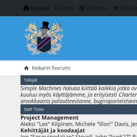
Etusivu
Haku
Kalenteri
Kirjau
Keikarin foorumi
Tekijät
Simple Machines haluaa kiittää kaikkia jotka ov
kuuluu myös käyttäjämme, ja erityisesti Charter 
arvokkaasta palautteestanne, bugiraporteistanne
SMF Tiimi
Project Management
Aleksi "Lex" Kilpinen, Michele "Illori" Davis, 
Kehittäjät ja koodaajat
Jon "Sesquipedalian" Stovell, John "live627" 