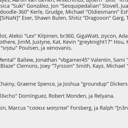
ica "Suki" González, Jon "Sesquipedalian" Stovell, J
oodle-360" Kerle, Grudge, Michael "Oldiesmann" Esh
"[SiNaN]" Eser, Shawn Bulen, Shitiz "Dragooon" Garg, 
ot, Aleksi "Lex" Kilpinen, br360, GigaWatt, ziycon, Ad
there, JimM, Justyne, Kat, Kevin "greyknight17" Hou, 
 "sησω" Poulsen, ja xenovanis.
ental" Ballew, Jonathan "vbgamer45" Valentin, Sami 
Blaze" Clemons, Joey "Tyrsson" Smith, Kays, Michael 
e, Chainy, Graeme Spence, ja Joshua "groundup" Dicker
"d3vcho" Domínguez, Robert Monden, ja Relyana.
akin, Marcus "cσσкιє мσηѕтєя" Forsberg, ja Ralph "[n3