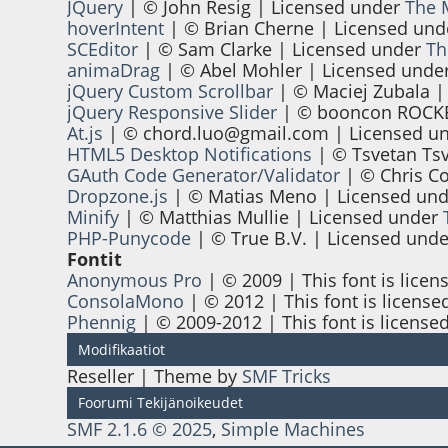
JQuery
| © John Resig | Licensed under
The 
hoverIntent
| © Brian Cherne | Licensed un
SCEditor
| © Sam Clarke | Licensed under
Th
animaDrag
| © Abel Mohler | Licensed unde
jQuery Custom Scrollbar
| © Maciej Zubala |
jQuery Responsive Slider
| © booncon ROCKE
At.js
| ©
chord.luo@gmail.com
| Licensed u
HTML5 Desktop Notifications
| © Tsvetan Ts
GAuth Code Generator/Validator
| © Chris Co
Dropzone.js
| © Matias Meno | Licensed un
Minify
| © Matthias Mullie | Licensed under
PHP-Punycode
| © True B.V. | Licensed und
Fontit
Anonymous Pro
| © 2009 | This font is licen
ConsolaMono
| © 2012 | This font is license
Phennig
| © 2009-2012 | This font is license
Modifikaatiot
Reseller | Theme by
SMF Tricks
Foorumi Tekijänoikeudet
SMF 2.1.6 © 2025
,
Simple Machines