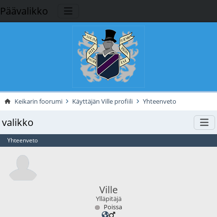
Päävalikko
Keikarin foorumi
Käyttäjän Ville profiili
Yhteenveto
valikko
Yhteenveto
Ville
Ylläpitäjä
Poissa