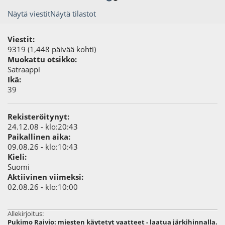
Näytä viestit
Näytä tilastot
Viestit:
9319 (1,448 päivää kohti)
Muokattu otsikko:
Satraappi
Ikä:
39
Rekisteröitynyt:
24.12.08 - klo:20:43
Paikallinen aika:
09.08.26 - klo:10:43
Kieli:
Suomi
Aktiivinen viimeksi:
02.08.26 - klo:10:00
Allekirjoitus:
Pukimo Raivio: miesten käytetyt vaatteet - laatua järkihinnalla.